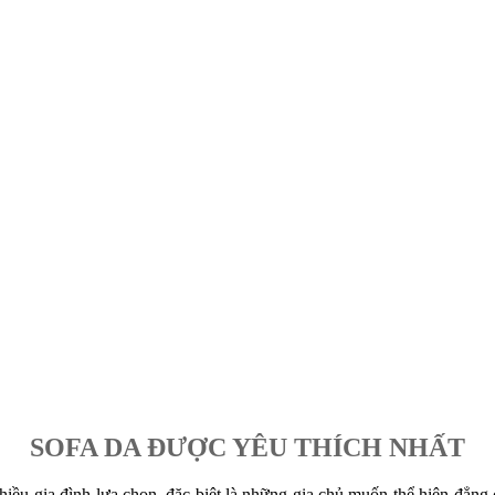
SOFA DA ĐƯỢC YÊU THÍCH NHẤT
hiều gia đình lựa chọn, đặc biệt là những gia chủ muốn thể hiện đẳng c