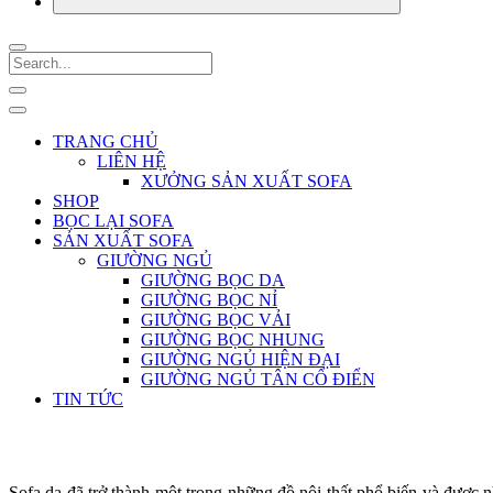
TRANG CHỦ
LIÊN HỆ
XƯỞNG SẢN XUẤT SOFA
SHOP
BỌC LẠI SOFA
SẢN XUẤT SOFA
GIƯỜNG NGỦ
GIƯỜNG BỌC DA
GIƯỜNG BỌC NỈ
GIƯỜNG BỌC VẢI
GIƯỜNG BỌC NHUNG
GIƯỜNG NGỦ HIỆN ĐẠI
GIƯỜNG NGỦ TÂN CỔ ĐIỂN
TIN TỨC
Sofa da đã trở thành một trong những đồ nội thất phổ biến và được n