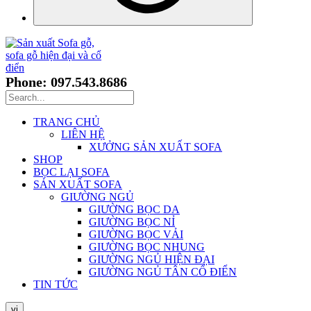
Phone: 097.543.8686
TRANG CHỦ
LIÊN HỆ
XƯỞNG SẢN XUẤT SOFA
SHOP
BỌC LẠI SOFA
SẢN XUẤT SOFA
GIƯỜNG NGỦ
GIƯỜNG BỌC DA
GIƯỜNG BỌC NỈ
GIƯỜNG BỌC VẢI
GIƯỜNG BỌC NHUNG
GIƯỜNG NGỦ HIỆN ĐẠI
GIƯỜNG NGỦ TÂN CỔ ĐIỂN
TIN TỨC
vi