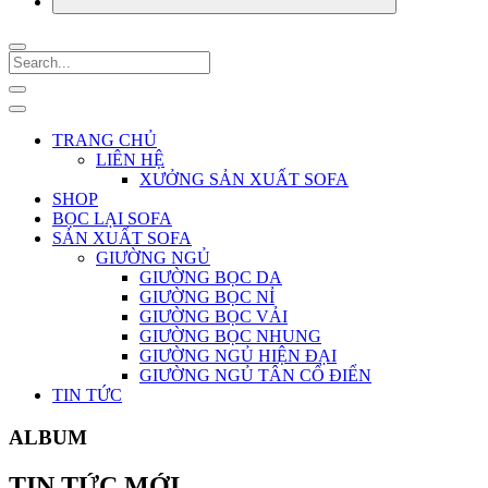
TRANG CHỦ
LIÊN HỆ
XƯỞNG SẢN XUẤT SOFA
SHOP
BỌC LẠI SOFA
SẢN XUẤT SOFA
GIƯỜNG NGỦ
GIƯỜNG BỌC DA
GIƯỜNG BỌC NỈ
GIƯỜNG BỌC VẢI
GIƯỜNG BỌC NHUNG
GIƯỜNG NGỦ HIỆN ĐẠI
GIƯỜNG NGỦ TÂN CỔ ĐIỂN
TIN TỨC
ALBUM
TIN TỨC MỚI