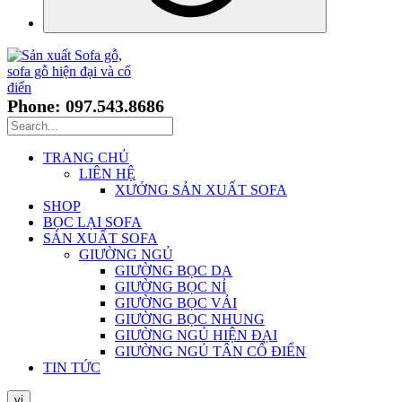
Phone: 097.543.8686
TRANG CHỦ
LIÊN HỆ
XƯỞNG SẢN XUẤT SOFA
SHOP
BỌC LẠI SOFA
SẢN XUẤT SOFA
GIƯỜNG NGỦ
GIƯỜNG BỌC DA
GIƯỜNG BỌC NỈ
GIƯỜNG BỌC VẢI
GIƯỜNG BỌC NHUNG
GIƯỜNG NGỦ HIỆN ĐẠI
GIƯỜNG NGỦ TÂN CỔ ĐIỂN
TIN TỨC
vi