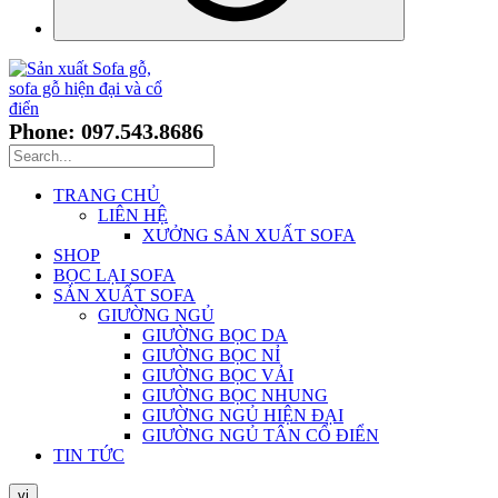
Phone: 097.543.8686
TRANG CHỦ
LIÊN HỆ
XƯỞNG SẢN XUẤT SOFA
SHOP
BỌC LẠI SOFA
SẢN XUẤT SOFA
GIƯỜNG NGỦ
GIƯỜNG BỌC DA
GIƯỜNG BỌC NỈ
GIƯỜNG BỌC VẢI
GIƯỜNG BỌC NHUNG
GIƯỜNG NGỦ HIỆN ĐẠI
GIƯỜNG NGỦ TÂN CỔ ĐIỂN
TIN TỨC
vi