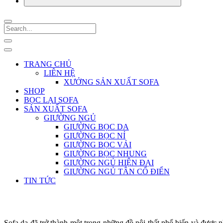
TRANG CHỦ
LIÊN HỆ
XƯỞNG SẢN XUẤT SOFA
SHOP
BỌC LẠI SOFA
SẢN XUẤT SOFA
GIƯỜNG NGỦ
GIƯỜNG BỌC DA
GIƯỜNG BỌC NỈ
GIƯỜNG BỌC VẢI
GIƯỜNG BỌC NHUNG
GIƯỜNG NGỦ HIỆN ĐẠI
GIƯỜNG NGỦ TÂN CỔ ĐIỂN
TIN TỨC
Sofa da đã trở thành một trong những đồ nội thất phổ biến và được n