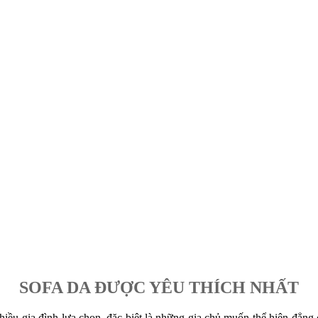
SOFA DA ĐƯỢC YÊU THÍCH NHẤT
hiều gia đình lựa chọn, đặc biệt là những gia chủ muốn thể hiện đẳng c