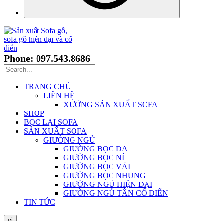
Phone: 097.543.8686
TRANG CHỦ
LIÊN HỆ
XƯỞNG SẢN XUẤT SOFA
SHOP
BỌC LẠI SOFA
SẢN XUẤT SOFA
GIƯỜNG NGỦ
GIƯỜNG BỌC DA
GIƯỜNG BỌC NỈ
GIƯỜNG BỌC VẢI
GIƯỜNG BỌC NHUNG
GIƯỜNG NGỦ HIỆN ĐẠI
GIƯỜNG NGỦ TÂN CỔ ĐIỂN
TIN TỨC
vi