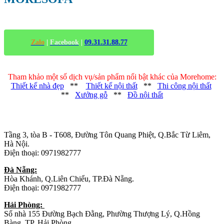
THẤT VIỆT CAO CẤP
Zalo
|
Facebook
|
09.31.31.88.77
Tham khảo một số dịch vụ/sản phẩm nổi bật khác của Morehome:
Thiết kế nhà đẹp
**
Thiết kế nội thất
**
Thi công nội thất
**
Xưởng gỗ
**
Đồ nội thất
Trụ sở chính
:
Tầng 3, tòa B - T608, Đường Tôn Quang Phiệt, Q.Bắc Từ Liêm,
Hà Nội.
Điện thoại: 0971982777
Đà Nẵng:
Hòa Khánh, Q.Liên Chiểu, TP.Đà Nẵng.
Điện thoại: 0971982777
Hải Phòng:
Số nhà 155 Đường Bạch Đằng, Phường Thượng Lý, Q.Hồng
Bàng, TP. Hải Phòng