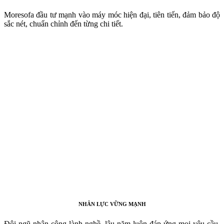
Moresofa đầu tư mạnh vào máy móc hiện đại, tiên tiến, đảm bảo độ
sắc nét, chuẩn chỉnh đến từng chi tiết.
NHÂN LỰC VỮNG MẠNH
Đội ngũ nhân công lành nghề, lâu năm luôn đáp ứng mọi yêu cầu,