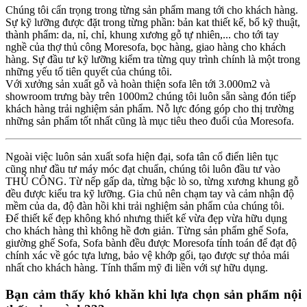
Chúng tôi cẩn trọng trong từng sản phẩm mang tới cho khách hàng.
Sự kỹ lưỡng được đặt trong từng phần: bản kat thiết kế, bổ kỹ thuật,
thành phẩm: da, nỉ, chỉ, khung xương gỗ tự nhiên,... cho tới tay
nghề của thợ thủ công Moresofa, bọc hàng, giao hàng cho khách
hàng. Sự đầu tư kỹ lưỡng kiểm tra từng quy trình chính là một trong
những yếu tố tiên quyết của chúng tôi.
Với xưởng sản xuất gỗ và hoàn thiện sofa lên tới 3.000m2 và
showroom trưng bày trên 1000m2 chúng tôi luôn sẵn sàng đón tiếp
khách hàng trải nghiệm sản phẩm. Nỗ lực đóng góp cho thị trường
những sản phẩm tốt nhất cũng là mục tiêu theo đuổi của Moresofa.
Ngoài việc luôn sản xuất sofa hiện đại, sofa tân cổ điển liên tục
cũng như đầu tư máy móc đạt chuẩn, chúng tôi luôn đầu tư vào
THỦ CÔNG. Từ nếp gấp da, từng bậc lò so, từng xương khung gỗ
đều được kiểu tra kỹ lưỡng. Gia chủ nên chạm tay và cảm nhận độ
mềm của da, độ đàn hồi khi trải nghiệm sản phẩm của chúng tôi.
Để thiết kế đẹp không khó nhưng thiết kế vừa đẹp vừa hữu dụng
cho khách hàng thì không hề đơn giản. Từng sản phẩm ghế Sofa,
giường ghế Sofa, Sofa bành đều được Moresofa tính toán để đạt độ
chính xác về góc tựa lưng, bảo vệ khớp gối, tạo được sự thỏa mái
nhất cho khách hàng. Tính thẩm mỹ đi liền với sự hữu dụng.
Bạn cảm thấy khó khăn khi lựa chọn sản phẩm nội