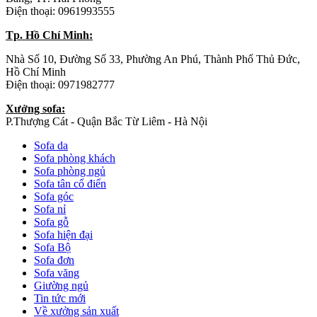
Điện thoại: 0961993555
Tp. Hồ Chí Minh:
Nhà Số 10, Đường Số 33, Phường An Phú, Thành Phố Thủ Đức,
Hồ Chí Minh
Điện thoại: 0971982777
Xưởng sofa:
P.Thượng Cát - Quận Bắc Từ Liêm - Hà Nội
Sofa da
Sofa phòng khách
Sofa phòng ngủ
Sofa tân cổ điển
Sofa góc
Sofa nỉ
Sofa gỗ
Sofa hiện đại
Sofa Bộ
Sofa đơn
Sofa văng
Giường ngủ
Tin tức mới
Về xưởng sản xuất