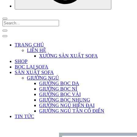
TRANG CHỦ
LIÊN HỆ
XƯỞNG SẢN XUẤT SOFA
SHOP
BỌC LẠI SOFA
SẢN XUẤT SOFA
GIƯỜNG NGỦ
GIƯỜNG BỌC DA
GIƯỜNG BỌC NỈ
GIƯỜNG BỌC VẢI
GIƯỜNG BỌC NHUNG
GIƯỜNG NGỦ HIỆN ĐẠI
GIƯỜNG NGỦ TÂN CỔ ĐIỂN
TIN TỨC