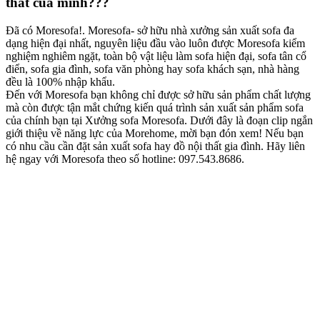
thất của mình???
Đã có Moresofa!. Moresofa- sở hữu nhà xưởng sản xuất sofa đa
dạng hiện đại nhất, nguyên liệu đầu vào luôn được Moresofa kiểm
nghiệm nghiêm ngặt, toàn bộ vật liệu làm sofa hiện đại, sofa tân cổ
điển, sofa gia đình, sofa văn phòng hay sofa khách sạn, nhà hàng
đều là 100% nhập khẩu.
Đến với Moresofa bạn không chỉ được sở hữu sản phẩm chất lượng
mà còn được tận mắt chứng kiến quá trình sản xuất sản phẩm sofa
của chính bạn tại Xưởng sofa Moresofa. Dưới đây là đoạn clip ngắn
giới thiệu về năng lực của Morehome, mời bạn đón xem! Nếu bạn
có nhu cầu cần đặt sản xuất sofa hay đồ nội thất gia đình. Hãy liên
hệ ngay với Moresofa theo số hotline: 097.543.8686.