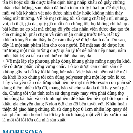
tần bì hoặc sồi đã được kiểm định hàng nhập khẩu có giấy chứng
nhận chất lượng, sản phẩm đã hoàn toàn xử lý hóa học để diệt bọ,
mối và bất kỳ sinh vật nào được nhìn thấy hoặc không nhìn thấy
bằng mắt thường. Về bề mặt chúng tôi sử dụng chất liệu nỉ, nhung,
vải, da thật, giả da, quý giá nhất của chúng tôi, họ không chỉ trải qua
bài kiểm tra cọ xát mà chúng tôi yêu cầu nhân viên được đào tạo tốt
của chúng tôi phải chạm và cảm nhận chúng trước tiên. Bất kỳ
khiếm khuyết nhìn thấy hoặc cảm thấy sẽ được đánh dấu. Dù sao,
đây là một sản phẩm làm cho con người. Bề mặt sau đó được lưu
trữ trong một môi trường được quản lý tốt để tránh nếp nhăn, nấm
mốc, bất kỳ và tất cả mọi thứ có thể phá hủy da.
+ Về mặt lắp ráp phương pháp đóng khung ghép mộng nguyên khối
để có được phần cứng vững chắc. Lò xo được căn chỉnh sẵn để
không gây ra bất kỳ lỗi kháng lực nào. Việc bảo vệ nệm và bề mặt
da khỏi lò xo chúng tôi còn dùng polyester phủ một lớp trên lò xo.
Tùy vào yêu cầu của từng chất liệu bề mặt mà Moresofa còn phải sử
dụng thêm nhiều lớp đỡ, màng bảo vệ cho sofa da thật hay sofa giả
da. Chúng tôi vừa tính toán sử dụng máy may vừa phải dùng thợ
thủ công bài bản và có kinh nghiệm để khâu lên bề mặt bởi loại chỉ
khâu gia chuyên dụng Nylon 6,6 cho độ bền tuyệt vời. Khâu hoàn
thiện để giao hàng chúng tôi sử dụng bọc 0.1cm nhiều lớp quay để
sản phẩm luôn hoàn hảo tới tay khách hàng, một vết trầy xước quả
là một tỗi lỗi lớn của nhà sản xuất.
MORESOFA
-
THƯƠNG HIỆU NỘI