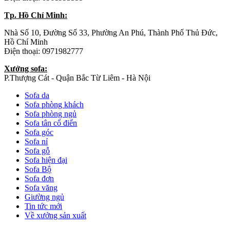
Tp. Hồ Chí Minh:
Nhà Số 10, Đường Số 33, Phường An Phú, Thành Phố Thủ Đức,
Hồ Chí Minh
Điện thoại: 0971982777
Xưởng sofa:
P.Thượng Cát - Quận Bắc Từ Liêm - Hà Nội
Sofa da
Sofa phòng khách
Sofa phòng ngủ
Sofa tân cổ điển
Sofa góc
Sofa nỉ
Sofa gỗ
Sofa hiện đại
Sofa Bộ
Sofa đơn
Sofa văng
Giường ngủ
Tin tức mới
Về xưởng sản xuất