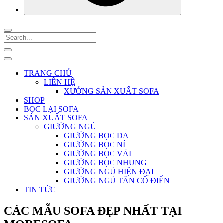
TRANG CHỦ
LIÊN HỆ
XƯỞNG SẢN XUẤT SOFA
SHOP
BỌC LẠI SOFA
SẢN XUẤT SOFA
GIƯỜNG NGỦ
GIƯỜNG BỌC DA
GIƯỜNG BỌC NỈ
GIƯỜNG BỌC VẢI
GIƯỜNG BỌC NHUNG
GIƯỜNG NGỦ HIỆN ĐẠI
GIƯỜNG NGỦ TÂN CỔ ĐIỂN
TIN TỨC
CÁC MẪU SOFA ĐẸP NHẤT TẠI