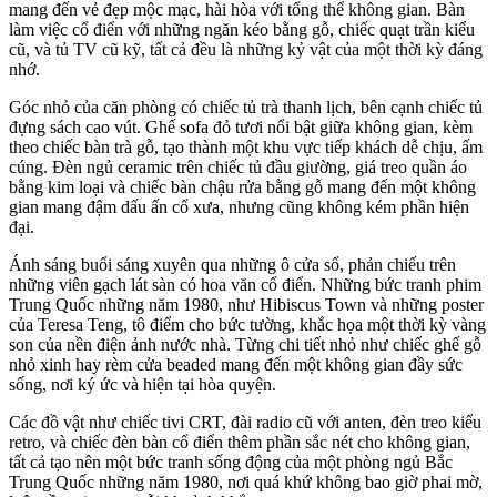
mang đến vẻ đẹp mộc mạc, hài hòa với tổng thể không gian. Bàn
làm việc cổ điển với những ngăn kéo bằng gỗ, chiếc quạt trần kiểu
cũ, và tủ TV cũ kỹ, tất cả đều là những kỷ vật của một thời kỳ đáng
nhớ.
Góc nhỏ của căn phòng có chiếc tủ trà thanh lịch, bên cạnh chiếc tủ
đựng sách cao vút. Ghế sofa đỏ tươi nổi bật giữa không gian, kèm
theo chiếc bàn trà gỗ, tạo thành một khu vực tiếp khách dễ chịu, ấm
cúng. Đèn ngủ ceramic trên chiếc tủ đầu giường, giá treo quần áo
bằng kim loại và chiếc bàn chậu rửa bằng gỗ mang đến một không
gian mang đậm dấu ấn cổ xưa, nhưng cũng không kém phần hiện
đại.
Ánh sáng buổi sáng xuyên qua những ô cửa sổ, phản chiếu trên
những viên gạch lát sàn có hoa văn cổ điển. Những bức tranh phim
Trung Quốc những năm 1980, như Hibiscus Town và những poster
của Teresa Teng, tô điểm cho bức tường, khắc họa một thời kỳ vàng
son của nền điện ảnh nước nhà. Từng chi tiết nhỏ như chiếc ghế gỗ
nhỏ xinh hay rèm cửa beaded mang đến một không gian đầy sức
sống, nơi ký ức và hiện tại hòa quyện.
Các đồ vật như chiếc tivi CRT, đài radio cũ với anten, đèn treo kiểu
retro, và chiếc đèn bàn cổ điển thêm phần sắc nét cho không gian,
tất cả tạo nên một bức tranh sống động của một phòng ngủ Bắc
Trung Quốc những năm 1980, nơi quá khứ không bao giờ phai mờ,