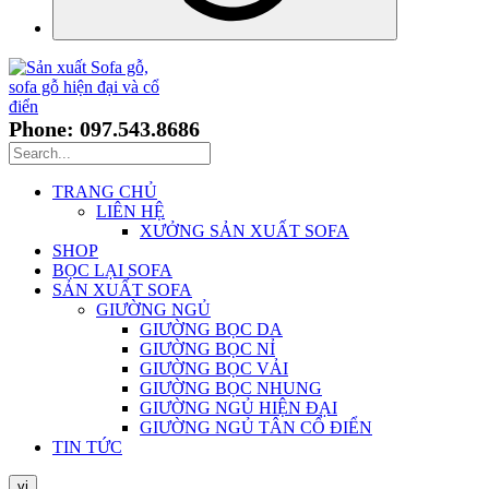
Phone: 097.543.8686
TRANG CHỦ
LIÊN HỆ
XƯỞNG SẢN XUẤT SOFA
SHOP
BỌC LẠI SOFA
SẢN XUẤT SOFA
GIƯỜNG NGỦ
GIƯỜNG BỌC DA
GIƯỜNG BỌC NỈ
GIƯỜNG BỌC VẢI
GIƯỜNG BỌC NHUNG
GIƯỜNG NGỦ HIỆN ĐẠI
GIƯỜNG NGỦ TÂN CỔ ĐIỂN
TIN TỨC
vi