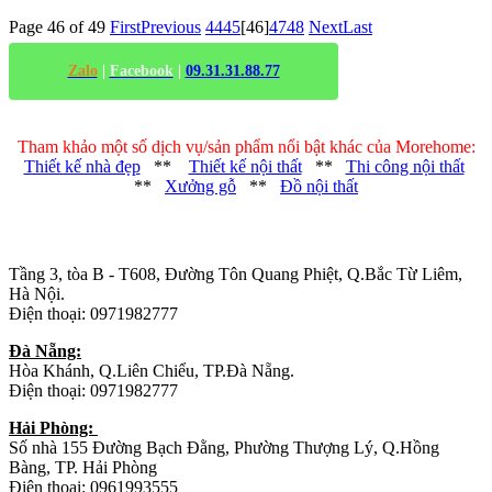
Page 46 of 49
First
Previous
44
45
[46]
47
48
Next
Last
Zalo
|
Facebook
|
09.31.31.88.77
Tham khảo một số dịch vụ/sản phẩm nổi bật khác của Morehome:
Thiết kế nhà đẹp
**
Thiết kế nội thất
**
Thi công nội thất
**
Xưởng gỗ
**
Đồ nội thất
Trụ sở chính
:
Tầng 3, tòa B - T608, Đường Tôn Quang Phiệt, Q.Bắc Từ Liêm,
Hà Nội.
Điện thoại: 0971982777
Đà Nẵng:
Hòa Khánh, Q.Liên Chiểu, TP.Đà Nẵng.
Điện thoại: 0971982777
Hải Phòng:
Số nhà 155 Đường Bạch Đằng, Phường Thượng Lý, Q.Hồng
Bàng, TP. Hải Phòng
Điện thoại: 0961993555