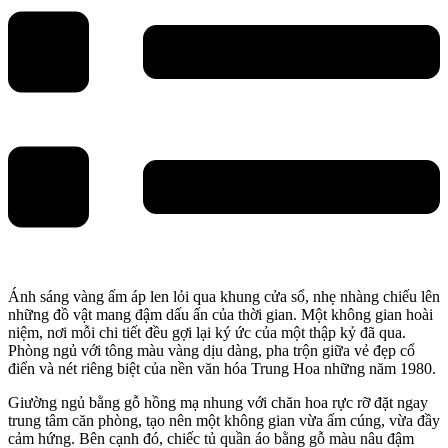
Ánh sáng vàng ấm áp len lỏi qua khung cửa sổ, nhẹ nhàng chiếu lên
những đồ vật mang đậm dấu ấn của thời gian. Một không gian hoài
niệm, nơi mỗi chi tiết đều gợi lại ký ức của một thập kỷ đã qua.
Phòng ngủ với tông màu vàng dịu dàng, pha trộn giữa vẻ đẹp cổ
điển và nét riêng biệt của nền văn hóa Trung Hoa những năm 1980.
Giường ngủ bằng gỗ hồng mạ nhung với chăn hoa rực rỡ đặt ngay
trung tâm căn phòng, tạo nên một không gian vừa ấm cúng, vừa đầy
cảm hứng. Bên cạnh đó, chiếc tủ quần áo bằng gỗ màu nâu đậm