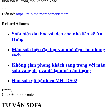
luôn tồn tại trong mỗi khoảnh khắc.
```
Liên hệ:
https://zalo.me/morehomevietnam
Related Albums
Sofa hiện đại bọc vải đẹp cho nhà liền kề An
Hưng
Mẫu sofa hiện đại bọc vải nhỏ đẹp cho phòng
sách
Không gian phòng khách sang trọng với mẫu
sofa văng đẹp và để lại nhiều ấn tượng
Đôn sofa gỗ tự nhiên MH_DS02
Empty
Click + to add content
TƯ VẤN SOFA