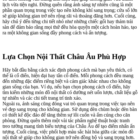
lịch vừa tiện nghi. Đừng quên rằng ánh sáng tự nhiên cũng là một
phần quan trọng trong việc tạo nên không khí sang trọng; cửa sổ lớn
sẽ giúp không gian trở nên rộng rãi và thoáng đãng hơn. Cuối cùng,
hãy chú ý đến từng chi tiết nhỏ như những chiếc gối hay thảm trải
sàn để đảm bảo rằng mọi thứ đều hòa quyện một cách hoàn hảo, tạo
ra một không gian sống đầy phong cách và ấn tượng.
Lựa Chọn Nội Thất Châu Âu Phù Hợp
Hãy bắt đầu bằng cách xác định phong cách mà bạn yêu thích, có
thể là cổ điển, hiện đại hay tân cổ điển. Mỗi phong cách đều mang
đến những đặc điểm riêng biệt và cảm giác khác nhau cho không
gian sống của bạn. Ví dụ, nếu bạn chọn phong cách cổ điển, hãy
tìm kiếm những món đồ nội thất có đường nét uốn lượn, chất liệu gỗ
tự nhiên và các chi tiết trang trí tinh xảo.
Ngoài ra, ánh sáng cũng đóng vai trò quan trọng trong việc tạo nên
vẻ đẹp sang trọng cho không gian. Sử dụng đèn chùm hoặc đèn bàn
có thiết kế độc đáo để tăng thêm sự lôi cuốn và ấm cúng cho căn
phòng. Đừng quên thêm một vài tác phẩm nghệ thuật hoặc tranh
treo tường mang tính biểu tượng của Châu Âu để tạo điểm nhấn ấn
tượng. Cuối cùng, việc phối hợp màu sắc hài hòa giữa các món đồ
nội thất sẽ giúp cho không gian trở nên đồng bộ và sang trọng hơn.