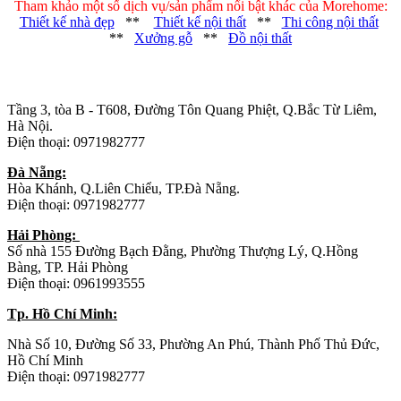
Tham khảo một số dịch vụ/sản phẩm nổi bật khác của Morehome:
Thiết kế nhà đẹp
**
Thiết kế nội thất
**
Thi công nội thất
**
Xưởng gỗ
**
Đồ nội thất
Trụ sở chính
:
Tầng 3, tòa B - T608, Đường Tôn Quang Phiệt, Q.Bắc Từ Liêm,
Hà Nội.
Điện thoại: 0971982777
Đà Nẵng:
Hòa Khánh, Q.Liên Chiểu, TP.Đà Nẵng.
Điện thoại: 0971982777
Hải Phòng:
Số nhà 155 Đường Bạch Đằng, Phường Thượng Lý, Q.Hồng
Bàng, TP. Hải Phòng
Điện thoại: 0961993555
Tp. Hồ Chí Minh:
Nhà Số 10, Đường Số 33, Phường An Phú, Thành Phố Thủ Đức,
Hồ Chí Minh
Điện thoại: 0971982777