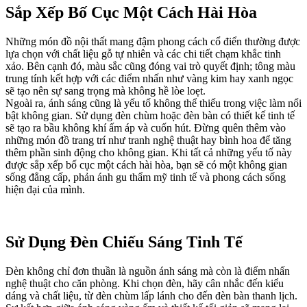
Sắp Xếp Bố Cục Một Cách Hài Hòa
Những món đồ nội thất mang đậm phong cách cổ điển thường được
lựa chọn với chất liệu gỗ tự nhiên và các chi tiết chạm khắc tinh
xảo. Bên cạnh đó, màu sắc cũng đóng vai trò quyết định; tông màu
trung tính kết hợp với các điểm nhấn như vàng kim hay xanh ngọc
sẽ tạo nên sự sang trọng mà không hề lòe loẹt.
Ngoài ra, ánh sáng cũng là yếu tố không thể thiếu trong việc làm nổi
bật không gian. Sử dụng đèn chùm hoặc đèn bàn có thiết kế tinh tế
sẽ tạo ra bầu không khí ấm áp và cuốn hút. Đừng quên thêm vào
những món đồ trang trí như tranh nghệ thuật hay bình hoa để tăng
thêm phần sinh động cho không gian. Khi tất cả những yếu tố này
được sắp xếp bố cục một cách hài hòa, bạn sẽ có một không gian
sống đẳng cấp, phản ánh gu thẩm mỹ tinh tế và phong cách sống
hiện đại của mình.
Sử Dụng Đèn Chiếu Sáng Tinh Tế
Đèn không chỉ đơn thuần là nguồn ánh sáng mà còn là điểm nhấn
nghệ thuật cho căn phòng. Khi chọn đèn, hãy cân nhắc đến kiểu
dáng và chất liệu, từ đèn chùm lấp lánh cho đến đèn bàn thanh lịch.