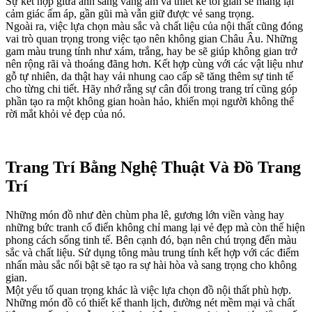
Sự kết hợp giữa ánh sáng vàng ấm và thiết kế tối giản sẽ mang lại
cảm giác ấm áp, gần gũi mà vẫn giữ được vẻ sang trọng.
Ngoài ra, việc lựa chọn màu sắc và chất liệu của nội thất cũng đóng
vai trò quan trọng trong việc tạo nên không gian Châu Âu. Những
gam màu trung tính như xám, trắng, hay be sẽ giúp không gian trở
nên rộng rãi và thoáng đãng hơn. Kết hợp cùng với các vật liệu như
gỗ tự nhiên, da thật hay vải nhung cao cấp sẽ tăng thêm sự tinh tế
cho từng chi tiết. Hãy nhớ rằng sự cân đối trong trang trí cũng góp
phần tạo ra một không gian hoàn hảo, khiến mọi người không thể
rời mắt khỏi vẻ đẹp của nó.
Trang Trí Bằng Nghệ Thuật Và Đồ Trang
Trí
Những món đồ như đèn chùm pha lê, gương lớn viền vàng hay
những bức tranh cổ điển không chỉ mang lại vẻ đẹp mà còn thể hiện
phong cách sống tinh tế. Bên cạnh đó, bạn nên chú trọng đến màu
sắc và chất liệu. Sử dụng tông màu trung tính kết hợp với các điểm
nhấn màu sắc nổi bật sẽ tạo ra sự hài hòa và sang trọng cho không
gian.
Một yếu tố quan trọng khác là việc lựa chọn đồ nội thất phù hợp.
Những món đồ có thiết kế thanh lịch, đường nét mềm mại và chất