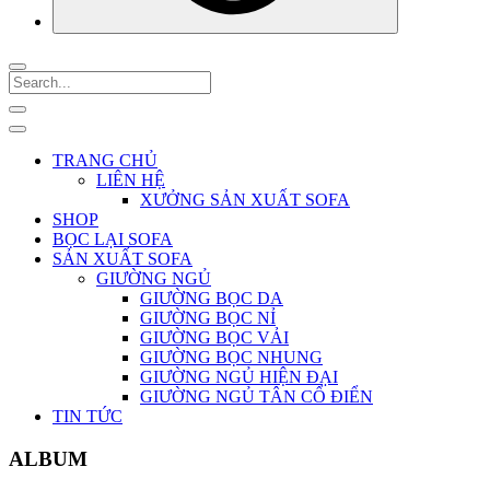
TRANG CHỦ
LIÊN HỆ
XƯỞNG SẢN XUẤT SOFA
SHOP
BỌC LẠI SOFA
SẢN XUẤT SOFA
GIƯỜNG NGỦ
GIƯỜNG BỌC DA
GIƯỜNG BỌC NỈ
GIƯỜNG BỌC VẢI
GIƯỜNG BỌC NHUNG
GIƯỜNG NGỦ HIỆN ĐẠI
GIƯỜNG NGỦ TÂN CỔ ĐIỂN
TIN TỨC
ALBUM