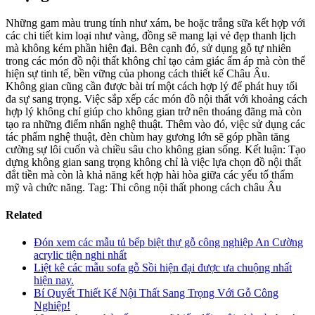
Những gam màu trung tính như xám, be hoặc trắng sữa kết hợp với
các chi tiết kim loại như vàng, đồng sẽ mang lại vẻ đẹp thanh lịch
mà không kém phần hiện đại. Bên cạnh đó, sử dụng gỗ tự nhiên
trong các món đồ nội thất không chỉ tạo cảm giác ấm áp mà còn thể
hiện sự tinh tế, bền vững của phong cách thiết kế Châu Âu.
Không gian cũng cần được bài trí một cách hợp lý để phát huy tối
đa sự sang trọng. Việc sắp xếp các món đồ nội thất với khoảng cách
hợp lý không chỉ giúp cho không gian trở nên thoáng đãng mà còn
tạo ra những điểm nhấn nghệ thuật. Thêm vào đó, việc sử dụng các
tác phẩm nghệ thuật, đèn chùm hay gương lớn sẽ góp phần tăng
cường sự lôi cuốn và chiều sâu cho không gian sống. Kết luận: Tạo
dựng không gian sang trọng không chỉ là việc lựa chọn đồ nội thất
đắt tiền mà còn là khả năng kết hợp hài hòa giữa các yếu tố thẩm
mỹ và chức năng. Tag: Thi công nội thất phong cách châu Âu
Related
Đón xem các mẫu tủ bếp biệt thự gỗ công nghiệp An Cường
acrylic tiện nghi nhất
Liệt kê các mẫu sofa gỗ Sồi hiện đại được ưa chuộng nhất
hiện nay.
Bí Quyết Thiết Kế Nội Thất Sang Trọng Với Gỗ Công
Nghiệp!