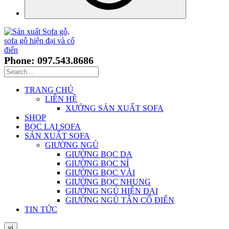
Phone: 097.543.8686
TRANG CHỦ
LIÊN HỆ
XƯỞNG SẢN XUẤT SOFA
SHOP
BỌC LẠI SOFA
SẢN XUẤT SOFA
GIƯỜNG NGỦ
GIƯỜNG BỌC DA
GIƯỜNG BỌC NỈ
GIƯỜNG BỌC VẢI
GIƯỜNG BỌC NHUNG
GIƯỜNG NGỦ HIỆN ĐẠI
GIƯỜNG NGỦ TÂN CỔ ĐIỂN
TIN TỨC
vi