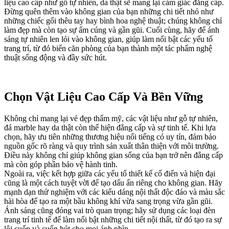
liệu cao cấp như gỗ tự nhiên, da thật sẽ mang lại cảm giác đẳng cấp.
Đừng quên thêm vào không gian của bạn những chi tiết nhỏ như
những chiếc gối thêu tay hay bình hoa nghệ thuật; chúng không chỉ
làm đẹp mà còn tạo sự ấm cúng và gần gũi. Cuối cùng, hãy để ánh
sáng tự nhiên len lỏi vào không gian, giúp làm nổi bật các yếu tố
trang trí, từ đó biến căn phòng của bạn thành một tác phẩm nghệ
thuật sống động và đầy sức hút.
Chọn Vật Liệu Cao Cấp Và Bền Vững
Không chỉ mang lại vẻ đẹp thẩm mỹ, các vật liệu như gỗ tự nhiên,
đá marble hay da thật còn thể hiện đẳng cấp và sự tinh tế. Khi lựa
chọn, hãy ưu tiên những thương hiệu nổi tiếng có uy tín, đảm bảo
nguồn gốc rõ ràng và quy trình sản xuất thân thiện với môi trường.
Điều này không chỉ giúp không gian sống của bạn trở nên đẳng cấp
mà còn góp phần bảo vệ hành tinh.
Ngoài ra, việc kết hợp giữa các yếu tố thiết kế cổ điển và hiện đại
cũng là một cách tuyệt vời để tạo dấu ấn riêng cho không gian. Hãy
mạnh dạn thử nghiệm với các kiểu dáng nội thất độc đáo và màu sắc
hài hòa để tạo ra một bầu không khí vừa sang trọng vừa gần gũi.
Ánh sáng cũng đóng vai trò quan trọng; hãy sử dụng các loại đèn
trang trí tinh tế để làm nổi bật những chi tiết nội thất, từ đó tạo ra sự
lôi cuốn và cuốn hút cho mọi ánh nhìn.