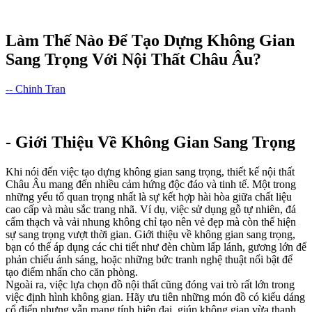
Làm Thế Nào Để Tạo Dựng Không Gian
Sang Trọng Với Nội Thất Châu Âu?
-- Chinh Tran
- Giới Thiệu Về Không Gian Sang Trọng
Khi nói đến việc tạo dựng không gian sang trọng, thiết kế nội thất
Châu Âu mang đến nhiều cảm hứng độc đáo và tinh tế. Một trong
những yếu tố quan trọng nhất là sự kết hợp hài hòa giữa chất liệu
cao cấp và màu sắc trang nhã. Ví dụ, việc sử dụng gỗ tự nhiên, đá
cẩm thạch và vải nhung không chỉ tạo nên vẻ đẹp mà còn thể hiện
sự sang trọng vượt thời gian. Giới thiệu về không gian sang trọng,
bạn có thể áp dụng các chi tiết như đèn chùm lấp lánh, gương lớn để
phản chiếu ánh sáng, hoặc những bức tranh nghệ thuật nổi bật để
tạo điểm nhấn cho căn phòng.
Ngoài ra, việc lựa chọn đồ nội thất cũng đóng vai trò rất lớn trong
việc định hình không gian. Hãy ưu tiên những món đồ có kiểu dáng
cổ điển nhưng vẫn mang tính hiện đại, giúp không gian vừa thanh