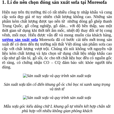
1. Lí do nên chọn đóng sản xuất sofa tại Moresofa
Hiện nay trên thị trường thì có rất nhiều công ty nhập khẩu và cung
cấp sofa đẹp giá rẻ tuy nhiên chất lượng không cao. Những sản
phẩm kém chất lượng được tạo nên từ những dòng gỗ ghép thanh
Trung Quốc, gỗ công nghiệp, gỗ dán... với độ bền thấp, sau một
thời gian sử dụng khi thời tiết ẩm mốc, nhiệt độ thay đổi sẽ bị cong
vênh, mối mọt. Hiểu được vấn đề và mong muốn của khách hàng,
xưởng sản xuất sofa
Moresofa đã có bước cải tiến mới trong sản
xuất để có đem đến thị trường nội thất Việt dòng sản phẩm sofa cao
cấp với chất lượng vượt trội. Chúng tôi nói không với nguyên vật
liệu kém chất lượng và lựa chọn sử dụng chất liệu nhập khẩu cao
cấp như gỗ tần bì, gỗ sồi, óc cho tới chất liệu bọc đều có nguồn gốc
rõ ràng, có chứng nhận CO – CQ đảm bảo sức khỏe người tiêu
dùng.
Sản xuất sofa tân cổ điển khung gỗ óc chó bọc nỉ xanh sang trọng
và tinh tế
Mẫu sofa góc kiểu dáng chữ L khung gỗ tự nhiên kết hợp chân sắt
phù hợp với nhiều không gian phòng khách