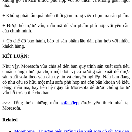
khung gỗ và kích thước phù hợp với sở thích và không gian ngôi
nhà.
+ Không phải tốn quá nhiều thời gian trong việc chọn lưa sản phẩm.
+ Được hỗ trợ tư vấn, mẫu mã để sản phẩm phù hợp với yêu cầu
của chính mình.
+ Có chế độ bảo hành, bảo trì sản phẩm lâu dài, phù hợp với nhiều
khách hàng.
KẾT LUẬN:
Như vậy, Moresofa vừa chia sẻ đến bạn quy trình sản xuất sofa tiêu
chuẩn cũng như lựa chọn một đơn vị có xưởng sản xuất để được
sản xuất sofa theo yêu cầu uy tín và chuyên nghiệp. Nếu bạn đang
có nhu cầu sở hữu một mẫu sofa phù hợp mà còn băn khoăn về kiểu
dáng, mẫu mã, hãy liên hệ ngay tới Moresofa để được chúng tôi tư
vấn hỗ trợ cụ thể cho bạn.
>>> Tổng hợp những mẫu
sofa đẹp
được yêu thích nhất tại
Moresofa.
Related
Morehome - Thương hiệu xưởng sản xuất sofa gỗ sồi Mỹ đẹp