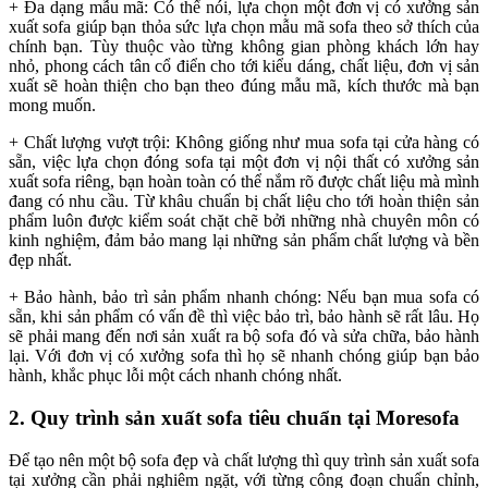
+ Đa dạng mẫu mã: Có thể nói, lựa chọn một đơn vị có xưởng sản
xuất sofa giúp bạn thỏa sức lựa chọn mẫu mã sofa theo sở thích của
chính bạn. Tùy thuộc vào từng không gian phòng khách lớn hay
nhỏ, phong cách tân cổ điển cho tới kiểu dáng, chất liệu, đơn vị sản
xuất sẽ hoàn thiện cho bạn theo đúng mẫu mã, kích thước mà bạn
mong muốn.
+ Chất lượng vượt trội: Không giống như mua sofa tại cửa hàng có
sẵn, việc lựa chọn đóng sofa tại một đơn vị nội thất có xưởng sản
xuất sofa riêng, bạn hoàn toàn có thể nắm rõ được chất liệu mà mình
đang có nhu cầu. Từ khâu chuẩn bị chất liệu cho tới hoàn thiện sản
phẩm luôn được kiểm soát chặt chẽ bởi những nhà chuyên môn có
kinh nghiệm, đảm bảo mang lại những sản phẩm chất lượng và bền
đẹp nhất.
+ Bảo hành, bảo trì sản phẩm nhanh chóng: Nếu bạn mua sofa có
sẵn, khi sản phẩm có vấn đề thì việc bảo trì, bảo hành sẽ rất lâu. Họ
sẽ phải mang đến nơi sản xuất ra bộ sofa đó và sửa chữa, bảo hành
lại. Với đơn vị có xưởng sofa thì họ sẽ nhanh chóng giúp bạn bảo
hành, khắc phục lỗi một cách nhanh chóng nhất.
2. Quy trình sản xuất sofa tiêu chuẩn tại Moresofa
Để tạo nên một bộ sofa đẹp và chất lượng thì quy trình sản xuất sofa
tại xưởng cần phải nghiêm ngặt, với từng công đoạn chuẩn chỉnh,