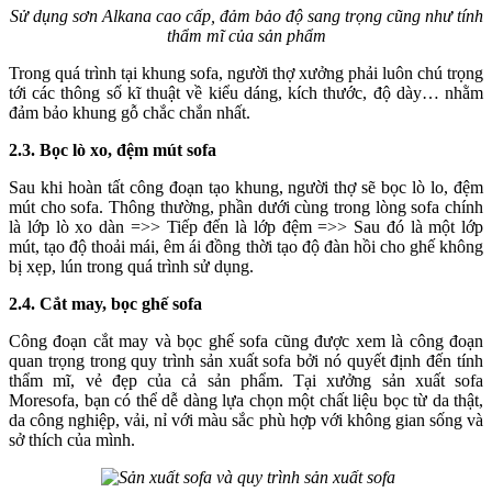
Sử dụng sơn Alkana cao cấp, đảm bảo độ sang trọng cũng như tính
thẩm mĩ của sản phẩm
Trong quá trình tại khung sofa, người thợ xưởng phải luôn chú trọng
tới các thông số kĩ thuật về kiểu dáng, kích thước, độ dày… nhằm
đảm bảo khung gỗ chắc chắn nhất.
2.3. Bọc lò xo, đệm mút sofa
Sau khi hoàn tất công đoạn tạo khung, người thợ sẽ bọc lò lo, đệm
mút cho sofa. Thông thường, phần dưới cùng trong lòng sofa chính
là lớp lò xo dàn =>> Tiếp đến là lớp đệm =>> Sau đó là một lớp
mút, tạo độ thoải mái, êm ái đồng thời tạo độ đàn hồi cho ghế không
bị xẹp, lún trong quá trình sử dụng.
2.4. Cắt may, bọc ghế sofa
Công đoạn cắt may và bọc ghế sofa cũng được xem là công đoạn
quan trọng trong quy trình sản xuất sofa bởi nó quyết định đến tính
thẩm mĩ, vẻ đẹp của cả sản phẩm. Tại xưởng sản xuất sofa
Moresofa, bạn có thể dễ dàng lựa chọn một chất liệu bọc từ da thật,
da công nghiệp, vải, nỉ với màu sắc phù hợp với không gian sống và
sở thích của mình.