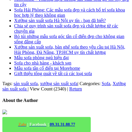
tin cậy
Sofa Hải Phòng: Các mẫu sofa đẹp và cách bố trí sofa khoa
học hợp lý theo không gian
Xưởng sản xuất sofa Hà Nội uy tín - bạn đã biết?
Chia sẻ quy trình sản xuất sofa đẹp và chất lượng từ các
chuyên gia
Bỏ túi những mẫu sofa góc tân cổ điển đẹp cho không gian
sống đẳng cấp
Xưởng sản xuất sofa, bàn ghế sofa theo yêu cầu tại Hà Nội,
Hải Phòng, Đà Nẵng, TP.HCM uy tín chất lượng
Mẫu sofa phòng ngủ hiện đại
Sofa cho nhà hàng - khách sạn
Mẫu sofa tân cổ điển tại Morehome
Giới thiệu tổng quát về tất cả các loại sofa
Tags:
sản xuất sofa
,
xưởng sản xuất sofa
|
Categories:
Sofa
,
Xưởng
sản xuất sofa
|
View Count (2340)
|
Return
About the Author
Zalo
|
Facebook
|
09.31.31.88.77