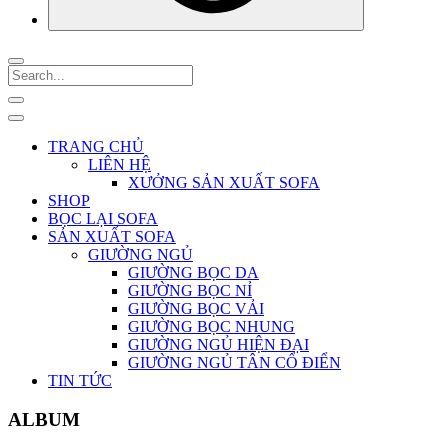
TRANG CHỦ
LIÊN HỆ
XƯỞNG SẢN XUẤT SOFA
SHOP
BỌC LẠI SOFA
SẢN XUẤT SOFA
GIƯỜNG NGỦ
GIƯỜNG BỌC DA
GIƯỜNG BỌC NỈ
GIƯỜNG BỌC VẢI
GIƯỜNG BỌC NHUNG
GIƯỜNG NGỦ HIỆN ĐẠI
GIƯỜNG NGỦ TÂN CỔ ĐIỂN
TIN TỨC
ALBUM