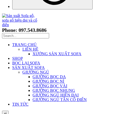
Phone: 097.543.8686
TRANG CHỦ
LIÊN HỆ
XƯỞNG SẢN XUẤT SOFA
SHOP
BỌC LẠI SOFA
SẢN XUẤT SOFA
GIƯỜNG NGỦ
GIƯỜNG BỌC DA
GIƯỜNG BỌC NỈ
GIƯỜNG BỌC VẢI
GIƯỜNG BỌC NHUNG
GIƯỜNG NGỦ HIỆN ĐẠI
GIƯỜNG NGỦ TÂN CỔ ĐIỂN
TIN TỨC
vi