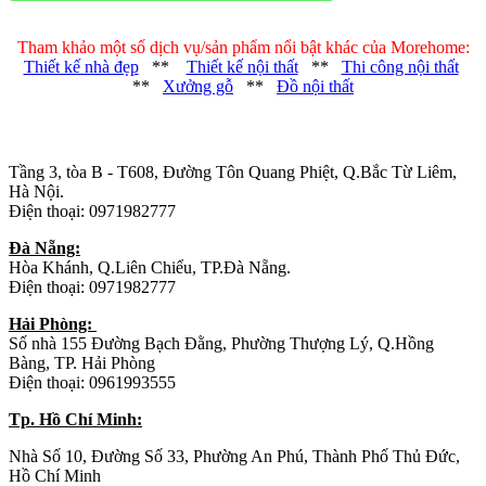
Tham khảo một số dịch vụ/sản phẩm nổi bật khác của Morehome:
Thiết kế nhà đẹp
**
Thiết kế nội thất
**
Thi công nội thất
**
Xưởng gỗ
**
Đồ nội thất
Trụ sở chính
:
Tầng 3, tòa B - T608, Đường Tôn Quang Phiệt, Q.Bắc Từ Liêm,
Hà Nội.
Điện thoại: 0971982777
Đà Nẵng:
Hòa Khánh, Q.Liên Chiểu, TP.Đà Nẵng.
Điện thoại: 0971982777
Hải Phòng:
Số nhà 155 Đường Bạch Đằng, Phường Thượng Lý, Q.Hồng
Bàng, TP. Hải Phòng
Điện thoại: 0961993555
Tp. Hồ Chí Minh:
Nhà Số 10, Đường Số 33, Phường An Phú, Thành Phố Thủ Đức,
Hồ Chí Minh