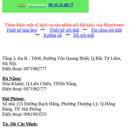
Zalo
|
Facebook
|
09.31.31.88.77
Tham khảo một số dịch vụ/sản phẩm nổi bật khác của Morehome:
Thiết kế nhà đẹp
**
Thiết kế nội thất
**
Thi công nội thất
**
Xưởng gỗ
**
Đồ nội thất
Trụ sở chính
:
Tầng 3, tòa B - T608, Đường Tôn Quang Phiệt, Q.Bắc Từ Liêm,
Hà Nội.
Điện thoại: 0971982777
Đà Nẵng:
Hòa Khánh, Q.Liên Chiểu, TP.Đà Nẵng.
Điện thoại: 0971982777
Hải Phòng:
Số nhà 155 Đường Bạch Đằng, Phường Thượng Lý, Q.Hồng
Bàng, TP. Hải Phòng
Điện thoại: 0961993555
Tp. Hồ Chí Minh: