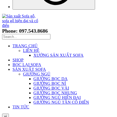
Phone: 097.543.8686
TRANG CHỦ
LIÊN HỆ
XƯỞNG SẢN XUẤT SOFA
SHOP
BỌC LẠI SOFA
SẢN XUẤT SOFA
GIƯỜNG NGỦ
GIƯỜNG BỌC DA
GIƯỜNG BỌC NỈ
GIƯỜNG BỌC VẢI
GIƯỜNG BỌC NHUNG
GIƯỜNG NGỦ HIỆN ĐẠI
GIƯỜNG NGỦ TÂN CỔ ĐIỂN
TIN TỨC
vi