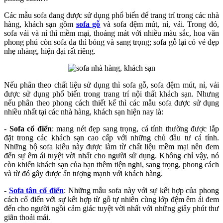
Các mẫu sofa đang được sử dụng phổ biến để trang trí trong các nhà
hàng, khách sạn gồm
sofa gỗ
và sofa đệm mút, nỉ, vải. Trong đó,
sofa vải và nỉ thì mềm mại, thoáng mát với nhiều màu sắc, hoa văn
phong phú còn sofa da thì bóng và sang trọng; sofa gỗ lại có vẻ đẹp
nhẹ nhàng, hiện đại rất riêng.
Nếu phân theo chất liệu sử dụng thì sofa gỗ, sofa đệm mút, nỉ, vải
được sử dụng phổ biến trong trang trí nội thất khách sạn. Nhưng
nếu phân theo phong cách thiết kế thì các mẫu sofa được sử dụng
nhiều nhất tại các nhà hàng, khách sạn hiện nay là:
-
Sofa cổ điển
: mang nét đẹp sang trọng, cá tính thường được lắp
đặt trong các khách sạn cao cấp với những chủ đầu tư cá tính.
Những bộ sofa kiểu này được làm từ chất liệu mềm mại nên đem
đến sự êm ái tuyệt vời nhất cho người sử dụng. Không chỉ vậy, nó
còn khiến khách sạn của bạn thêm tiện nghi, sang trọng, phong cách
và từ đó gây được ấn tượng mạnh với khách hàng.
-
Sofa tân cổ điển
: Những mẫu sofa này với sự kết hợp của phong
cách cổ điển với sự kết hợp từ gỗ tự nhiên cùng lớp đệm êm ái đem
đến cho người ngồi cảm giác tuyệt vời nhất với những giây phút thư
giãn thoải mái.