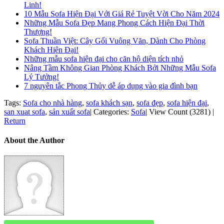
Linh!
10 Mẫu Sofa Hiện Đại Với Giá Rẻ Tuyệt Vời Cho Năm 2024
Những Mẫu Sofa Đẹp Mang Phong Cách Hiện Đại Thời
Thượng!
Sofa Thuần Việt: Cây Gối Vuông Văn, Dành Cho Phòng
Khách Hiện Đại!
Những mẫu sofa hiện đại cho căn hộ diện tích nhỏ
Nâng Tầm Không Gian Phòng Khách Bởi Những Mẫu Sofa
Lý Tưởng!
7 nguyên tắc Phong Thủy dễ áp dụng vào gia đình bạn
Tags:
Sofa cho nhà hàng
,
sofa khách sạn
,
sofa đẹp
,
sofa hiện đại
,
san xuat sofa
,
sản xuất sofa
|
Categories:
Sofa
|
View Count (3281)
|
Return
About the Author