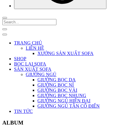
TRANG CHỦ
LIÊN HỆ
XƯỞNG SẢN XUẤT SOFA
SHOP
BỌC LẠI SOFA
SẢN XUẤT SOFA
GIƯỜNG NGỦ
GIƯỜNG BỌC DA
GIƯỜNG BỌC NỈ
GIƯỜNG BỌC VẢI
GIƯỜNG BỌC NHUNG
GIƯỜNG NGỦ HIỆN ĐẠI
GIƯỜNG NGỦ TÂN CỔ ĐIỂN
TIN TỨC
ALBUM