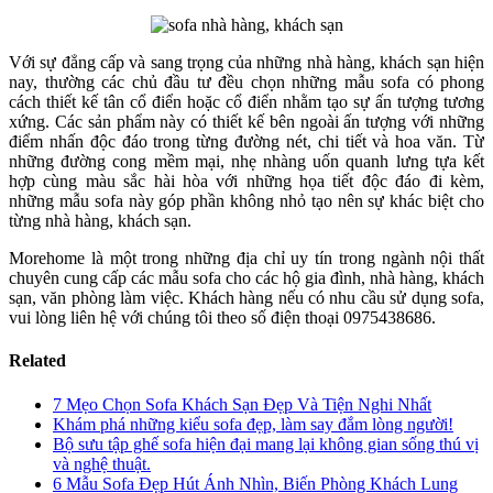
Với sự đẳng cấp và sang trọng của những nhà hàng, khách sạn hiện
nay, thường các chủ đầu tư đều chọn những mẫu sofa có phong
cách thiết kế tân cổ điển hoặc cổ điển nhằm tạo sự ấn tượng tương
xứng. Các sản phẩm này có thiết kế bên ngoài ấn tượng với những
điểm nhấn độc đáo trong từng đường nét, chi tiết và hoa văn. Từ
những đường cong mềm mại, nhẹ nhàng uốn quanh lưng tựa kết
hợp cùng màu sắc hài hòa với những họa tiết độc đáo đi kèm,
những mẫu sofa này góp phần không nhỏ tạo nên sự khác biệt cho
từng nhà hàng, khách sạn.
Morehome là một trong những địa chỉ uy tín trong ngành nội thất
chuyên cung cấp các mẫu sofa cho các hộ gia đình, nhà hàng, khách
sạn, văn phòng làm việc. Khách hàng nếu có nhu cầu sử dụng sofa,
vui lòng liên hệ với chúng tôi theo số điện thoại 0975438686.
Related
7 Mẹo Chọn Sofa Khách Sạn Đẹp Và Tiện Nghi Nhất
Khám phá những kiểu sofa đẹp, làm say đắm lòng người!
Bộ sưu tập ghế sofa hiện đại mang lại không gian sống thú vị
và nghệ thuật.
6 Mẫu Sofa Đẹp Hút Ánh Nhìn, Biến Phòng Khách Lung