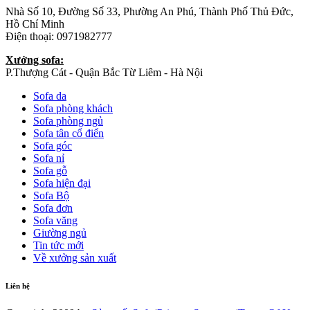
Nhà Số 10, Đường Số 33, Phường An Phú, Thành Phố Thủ Đức,
Hồ Chí Minh
Điện thoại: 0971982777
Xưởng sofa:
P.Thượng Cát - Quận Bắc Từ Liêm - Hà Nội
Sofa da
Sofa phòng khách
Sofa phòng ngủ
Sofa tân cổ điển
Sofa góc
Sofa nỉ
Sofa gỗ
Sofa hiện đại
Sofa Bộ
Sofa đơn
Sofa văng
Giường ngủ
Tin tức mới
Về xưởng sản xuất
Liên hệ