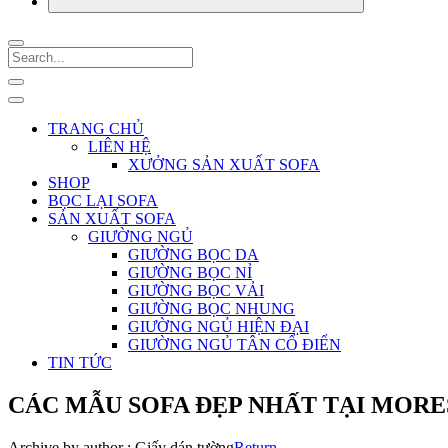
TRANG CHỦ
LIÊN HỆ
XƯỞNG SẢN XUẤT SOFA
SHOP
BỌC LẠI SOFA
SẢN XUẤT SOFA
GIƯỜNG NGỦ
GIƯỜNG BỌC DA
GIƯỜNG BỌC NỈ
GIƯỜNG BỌC VẢI
GIƯỜNG BỌC NHUNG
GIƯỜNG NGỦ HIỆN ĐẠI
GIƯỜNG NGỦ TÂN CỔ ĐIỂN
TIN TỨC
CÁC MẪU SOFA ĐẸP NHẤT TẠI MOR
Archive by author :
Giấy dán tường
Return