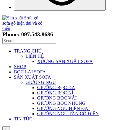
Phone: 097.543.8686
TRANG CHỦ
LIÊN HỆ
XƯỞNG SẢN XUẤT SOFA
SHOP
BỌC LẠI SOFA
SẢN XUẤT SOFA
GIƯỜNG NGỦ
GIƯỜNG BỌC DA
GIƯỜNG BỌC NỈ
GIƯỜNG BỌC VẢI
GIƯỜNG BỌC NHUNG
GIƯỜNG NGỦ HIỆN ĐẠI
GIƯỜNG NGỦ TÂN CỔ ĐIỂN
TIN TỨC
vi