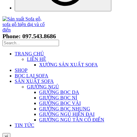
Phone: 097.543.8686
TRANG CHỦ
LIÊN HỆ
XƯỞNG SẢN XUẤT SOFA
SHOP
BỌC LẠI SOFA
SẢN XUẤT SOFA
GIƯỜNG NGỦ
GIƯỜNG BỌC DA
GIƯỜNG BỌC NỈ
GIƯỜNG BỌC VẢI
GIƯỜNG BỌC NHUNG
GIƯỜNG NGỦ HIỆN ĐẠI
GIƯỜNG NGỦ TÂN CỔ ĐIỂN
TIN TỨC
vi