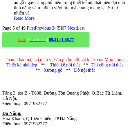
ăn gỗ ngày càng phổ biến trong thiết kế nội thất hiện đại nhờ
tính năng và ưu điểm vượt trội mà chúng mang lại. Sự tự
nhiên và
Read More
Page 5 of 49
First
Previous
3
4
[5]
6
7
Next
Last
Zalo
|
Facebook
|
09.31.31.88.77
Tham khảo một số dịch vụ/sản phẩm nổi bật khác của Morehome:
Thiết kế nhà đẹp
**
Thiết kế nội thất
**
Thi công nội thất
**
Xưởng gỗ
**
Đồ nội thất
Trụ sở chính
:
Tầng 3, tòa B - T608, Đường Tôn Quang Phiệt, Q.Bắc Từ Liêm,
Hà Nội.
Điện thoại: 0971982777
Đà Nẵng:
Hòa Khánh, Q.Liên Chiểu, TP.Đà Nẵng.
Điện thoại: 0971982777