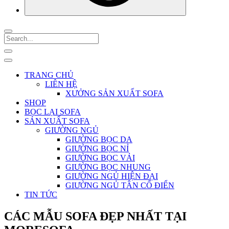
TRANG CHỦ
LIÊN HỆ
XƯỞNG SẢN XUẤT SOFA
SHOP
BỌC LẠI SOFA
SẢN XUẤT SOFA
GIƯỜNG NGỦ
GIƯỜNG BỌC DA
GIƯỜNG BỌC NỈ
GIƯỜNG BỌC VẢI
GIƯỜNG BỌC NHUNG
GIƯỜNG NGỦ HIỆN ĐẠI
GIƯỜNG NGỦ TÂN CỔ ĐIỂN
TIN TỨC
CÁC MẪU SOFA ĐẸP NHẤT TẠI