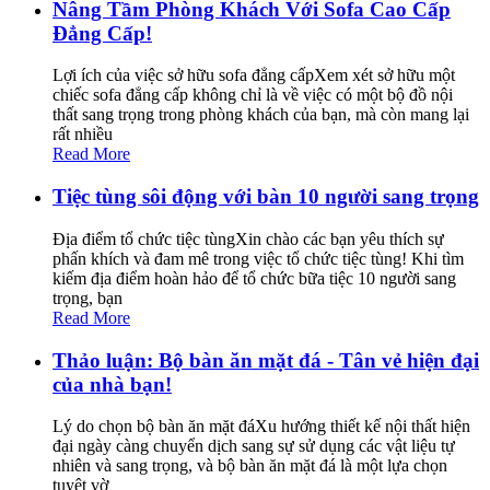
Nâng Tầm Phòng Khách Với Sofa Cao Cấp
Đẳng Cấp!
Lợi ích của việc sở hữu sofa đẳng cấpXem xét sở hữu một
chiếc sofa đẳng cấp không chỉ là về việc có một bộ đồ nội
thất sang trọng trong phòng khách của bạn, mà còn mang lại
rất nhiều
Read More
Tiệc tùng sôi động với bàn 10 người sang trọng
Địa điểm tổ chức tiệc tùngXin chào các bạn yêu thích sự
phấn khích và đam mê trong việc tổ chức tiệc tùng! Khi tìm
kiếm địa điểm hoàn hảo để tổ chức bữa tiệc 10 người sang
trọng, bạn
Read More
Thảo luận: Bộ bàn ăn mặt đá - Tân vẻ hiện đại
của nhà bạn!
Lý do chọn bộ bàn ăn mặt đáXu hướng thiết kế nội thất hiện
đại ngày càng chuyển dịch sang sự sử dụng các vật liệu tự
nhiên và sang trọng, và bộ bàn ăn mặt đá là một lựa chọn
tuyệt vờ