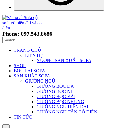
Phone: 097.543.8686
TRANG CHỦ
LIÊN HỆ
XƯỞNG SẢN XUẤT SOFA
SHOP
BỌC LẠI SOFA
SẢN XUẤT SOFA
GIƯỜNG NGỦ
GIƯỜNG BỌC DA
GIƯỜNG BỌC NỈ
GIƯỜNG BỌC VẢI
GIƯỜNG BỌC NHUNG
GIƯỜNG NGỦ HIỆN ĐẠI
GIƯỜNG NGỦ TÂN CỔ ĐIỂN
TIN TỨC
vi