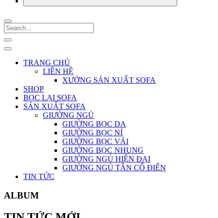
TRANG CHỦ
LIÊN HỆ
XƯỞNG SẢN XUẤT SOFA
SHOP
BỌC LẠI SOFA
SẢN XUẤT SOFA
GIƯỜNG NGỦ
GIƯỜNG BỌC DA
GIƯỜNG BỌC NỈ
GIƯỜNG BỌC VẢI
GIƯỜNG BỌC NHUNG
GIƯỜNG NGỦ HIỆN ĐẠI
GIƯỜNG NGỦ TÂN CỔ ĐIỂN
TIN TỨC
ALBUM
TIN TỨC MỚI