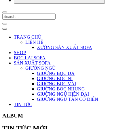
TRANG CHỦ
LIÊN HỆ
XƯỞNG SẢN XUẤT SOFA
SHOP
BỌC LẠI SOFA
SẢN XUẤT SOFA
GIƯỜNG NGỦ
GIƯỜNG BỌC DA
GIƯỜNG BỌC NỈ
GIƯỜNG BỌC VẢI
GIƯỜNG BỌC NHUNG
GIƯỜNG NGỦ HIỆN ĐẠI
GIƯỜNG NGỦ TÂN CỔ ĐIỂN
TIN TỨC
ALBUM
TIN TỨC MỚI