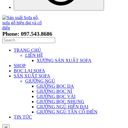
Phone: 097.543.8686
TRANG CHỦ
LIÊN HỆ
XƯỞNG SẢN XUẤT SOFA
SHOP
BỌC LẠI SOFA
SẢN XUẤT SOFA
GIƯỜNG NGỦ
GIƯỜNG BỌC DA
GIƯỜNG BỌC NỈ
GIƯỜNG BỌC VẢI
GIƯỜNG BỌC NHUNG
GIƯỜNG NGỦ HIỆN ĐẠI
GIƯỜNG NGỦ TÂN CỔ ĐIỂN
TIN TỨC
vi