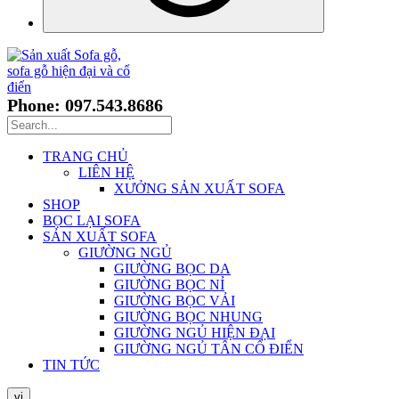
Phone: 097.543.8686
TRANG CHỦ
LIÊN HỆ
XƯỞNG SẢN XUẤT SOFA
SHOP
BỌC LẠI SOFA
SẢN XUẤT SOFA
GIƯỜNG NGỦ
GIƯỜNG BỌC DA
GIƯỜNG BỌC NỈ
GIƯỜNG BỌC VẢI
GIƯỜNG BỌC NHUNG
GIƯỜNG NGỦ HIỆN ĐẠI
GIƯỜNG NGỦ TÂN CỔ ĐIỂN
TIN TỨC
vi