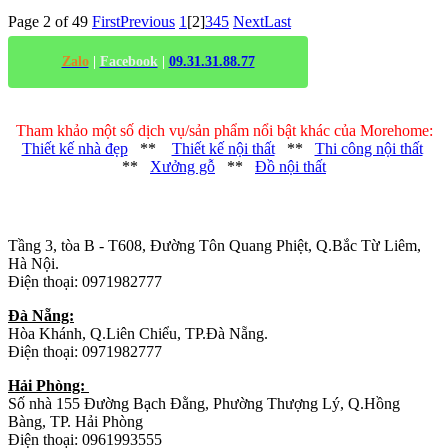
Page 2 of 49
First
Previous
1
[2]
3
4
5
Next
Last
Zalo
|
Facebook
|
09.31.31.88.77
Tham khảo một số dịch vụ/sản phẩm nổi bật khác của Morehome:
Thiết kế nhà đẹp
**
Thiết kế nội thất
**
Thi công nội thất
**
Xưởng gỗ
**
Đồ nội thất
Trụ sở chính
:
Tầng 3, tòa B - T608, Đường Tôn Quang Phiệt, Q.Bắc Từ Liêm,
Hà Nội.
Điện thoại: 0971982777
Đà Nẵng:
Hòa Khánh, Q.Liên Chiểu, TP.Đà Nẵng.
Điện thoại: 0971982777
Hải Phòng:
Số nhà 155 Đường Bạch Đằng, Phường Thượng Lý, Q.Hồng
Bàng, TP. Hải Phòng
Điện thoại: 0961993555