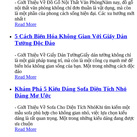
- Giới Thiệu Về Đồ Gỗ Nội Thất Văn PhòngNăm nay, đồ gỗ
nội thất văn phòng không chỉ đơn thuần là vật dụng, mà còn
là một phần của phong cách sống hiện đại. Các xu hướng mới
nhất t
Read More
5 Cách Biến Hóa Không Gian Với Giấy Dán
Tường Độc Đáo
- Giới Thiệu Về Giấy Dán TườngGiấy dán tường không chỉ
là một giải pháp trang trí, mà còn là một công cụ mạnh mẽ để
biến hóa không gian sống của bạn. Một trong những cách độc
đáo
Read More
Khám Phá 5 Kiểu Dáng Sofa Diện Tích Nhỏ
Đáng Mơ Ước
- Giới Thiệu Về Sofa Cho Diện Tích NhỏKhi tìm kiếm một
mẫu sofa phù hợp cho không gian nhỏ, việc lựa chọn kiểu
dáng là rất quan trọng. Một trong những kiểu dáng đang được
ưa chuộn
Read More