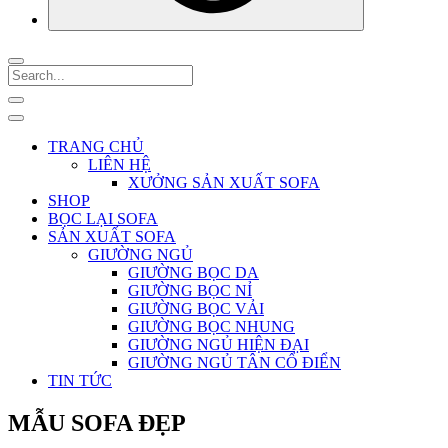
TRANG CHỦ
LIÊN HỆ
XƯỞNG SẢN XUẤT SOFA
SHOP
BỌC LẠI SOFA
SẢN XUẤT SOFA
GIƯỜNG NGỦ
GIƯỜNG BỌC DA
GIƯỜNG BỌC NỈ
GIƯỜNG BỌC VẢI
GIƯỜNG BỌC NHUNG
GIƯỜNG NGỦ HIỆN ĐẠI
GIƯỜNG NGỦ TÂN CỔ ĐIỂN
TIN TỨC
MẪU SOFA ĐẸP