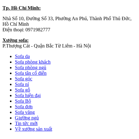
Tp. Hồ Chí Minh:
Nhà Số 10, Đường Số 33, Phường An Phú, Thành Phố Thủ Đức,
Hồ Chí Minh
Điện thoại: 0971982777
Xưởng sofa:
P.Thượng Cát - Quận Bắc Từ Liêm - Hà Nội
Sofa da
Sofa phòng khách
Sofa phòng ngủ
Sofa tân cổ điển
Sofa góc
Sofa nỉ
Sofa gỗ
Sofa hiện đại
Sofa Bộ
Sofa đơn
Sofa văng
Giường ngủ
Tin tức mới
Về xưởng sản xuất