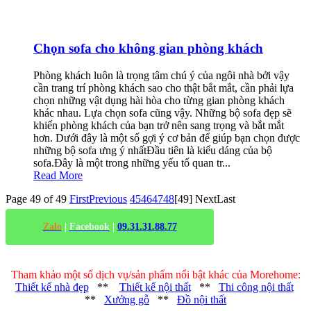
Chọn sofa cho không gian phòng khách
Phòng khách luôn là trọng tâm chú ý của ngôi nhà bởi vậy
cần trang trí phòng khách sao cho thật bắt mắt, cần phải lựa
chọn những vật dụng hài hòa cho từng gian phòng khách
khác nhau. Lựa chọn sofa cũng vậy. Những bộ sofa đẹp sẽ
khiến phòng khách của bạn trở nên sang trọng và bắt mắt
hơn. Dưới đây là một số gợi ý cơ bản để giúp bạn chọn được
những bộ sofa ưng ý nhấtĐầu tiên là kiểu dáng của bộ
sofa.Đây là một trong những yếu tố quan tr...
Read More
Page 49 of 49
First
Previous
45
46
47
48
[49]
Next
Last
Zalo
|
Facebook
|
09.31.31.88.77
Tham khảo một số dịch vụ/sản phẩm nổi bật khác của Morehome:
Thiết kế nhà đẹp
**
Thiết kế nội thất
**
Thi công nội thất
**
Xưởng gỗ
**
Đồ nội thất