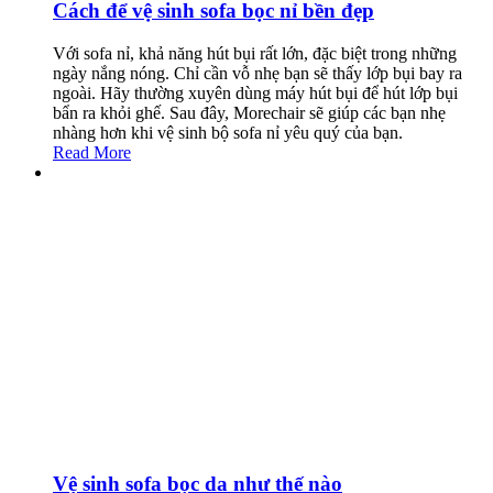
Cách để vệ sinh sofa bọc nỉ bền đẹp
Với sofa nỉ, khả năng hút bụi rất lớn, đặc biệt trong những
ngày nắng nóng. Chỉ cần vỗ nhẹ bạn sẽ thấy lớp bụi bay ra
ngoài. Hãy thường xuyên dùng máy hút bụi để hút lớp bụi
bẩn ra khỏi ghế. Sau đây, Morechair sẽ giúp các bạn nhẹ
nhàng hơn khi vệ sinh bộ sofa nỉ yêu quý của bạn.
Read More
Vệ sinh sofa bọc da như thế nào