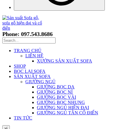
Phone: 097.543.8686
TRANG CHỦ
LIÊN HỆ
XƯỞNG SẢN XUẤT SOFA
SHOP
BỌC LẠI SOFA
SẢN XUẤT SOFA
GIƯỜNG NGỦ
GIƯỜNG BỌC DA
GIƯỜNG BỌC NỈ
GIƯỜNG BỌC VẢI
GIƯỜNG BỌC NHUNG
GIƯỜNG NGỦ HIỆN ĐẠI
GIƯỜNG NGỦ TÂN CỔ ĐIỂN
TIN TỨC
vi