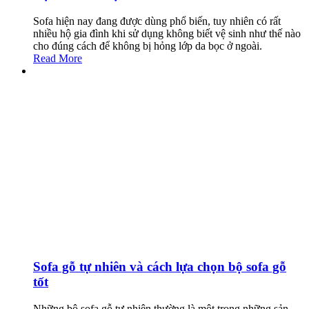
Sofa hiện nay đang được dùng phổ biến, tuy nhiên có rất
nhiều hộ gia đình khi sử dụng không biết vệ sinh như thế nào
cho đúng cách để không bị hỏng lớp da bọc ở ngoài.
Read More
Sofa gỗ tự nhiên và cách lựa chọn bộ sofa gỗ
tốt
Những bộ sofa gỗ tự nhiên thường là một trong những sản