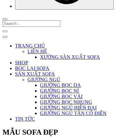
TRANG CHỦ
LIÊN HỆ
XƯỞNG SẢN XUẤT SOFA
SHOP
BỌC LẠI SOFA
SẢN XUẤT SOFA
GIƯỜNG NGỦ
GIƯỜNG BỌC DA
GIƯỜNG BỌC NỈ
GIƯỜNG BỌC VẢI
GIƯỜNG BỌC NHUNG
GIƯỜNG NGỦ HIỆN ĐẠI
GIƯỜNG NGỦ TÂN CỔ ĐIỂN
TIN TỨC
MẪU SOFA ĐẸP