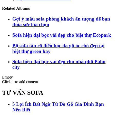
Related Albums
Gợi ý mẫu sofa phòng khách ấn tượng để bạn
thỏa sức lựa chọn
Sofa hiện đại bọc vải đẹp cho biệt thự Ecopark
Bộ sofa tân cổ điển bọc da gỗ óc chó đẹp tại
biệt thự green bay
Sofa hiện đại bọc vải đẹp cho nhà phố Palm
city
Empty
Click + to add content
TƯ VẤN SOFA
5 Lợi Ích Bất Ngờ Từ Đồ Gỗ Gia Đình Bạn
Nên Biết