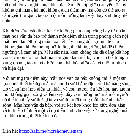
thiên nhiên và nghệ thuật hiện đại. Sự kết hợp giữa các yếu tố này
không chỉ mang lại một không gian thẩm mỹ mà còn có thể tạo ra
cảm giác thư giãn, tạo ra một môi trường làm việc hay sinh hoạt dễ
chịu.
Khi được đưa vào thiết kế các không gian công cộng hay tư nhân,
mẫu hoa văn da báo trở thành một điểm nhấn trong phong cách nội
thất hiện đại. Những mẫu họa tiết này mang đến sự tinh tế cho
không gian, khiến mọi người không thể không dừng lại để chiêm
ngưỡng và cảm nhận. Màu sắc nâu, kem không chỉ dễ dàng kết hợp
với các món đồ nội thất mà còn giúp làm nổi bật các chi tiết trang trí
xung quanh, tạo ra một bức tranh hài hòa giữa các yếu tố tự nhiên
và hiện đại.
Với những ưu điểm này, mẫu hoa văn da báo không chỉ là một sự
lựa chọn thiết kế đẹp mắt mà còn là sự khẳng định về khả năng sáng
tạo và sự hòa hợp giữa tự nhiên và con người. Sự kết hợp này tạo ra
một không gian sống và làm việc đầy cảm hứng, nơi mà mỗi người
có thể tìm thấy sự thư giãn và sự đổi mới trong mỗi khoảnh khắc
sống. Mẫu hoa văn da báo, với sự kết hợp khéo léo giữa đơn giản
và tinh tế, chính là một ví dụ điển hình cho việc sử dụng nghệ thuật
tự nhiên trong thiết kế hiện đại.
Liên hệ:
https://zalo.me/morehomevietnam