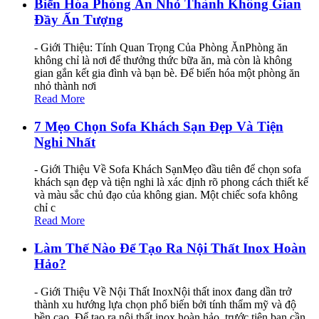
Biến Hóa Phòng Ăn Nhỏ Thành Không Gian
Đầy Ấn Tượng
- Giới Thiệu: Tính Quan Trọng Của Phòng ĂnPhòng ăn
không chỉ là nơi để thưởng thức bữa ăn, mà còn là không
gian gắn kết gia đình và bạn bè. Để biến hóa một phòng ăn
nhỏ thành nơi
Read More
7 Mẹo Chọn Sofa Khách Sạn Đẹp Và Tiện
Nghi Nhất
- Giới Thiệu Về Sofa Khách SạnMẹo đầu tiên để chọn sofa
khách sạn đẹp và tiện nghi là xác định rõ phong cách thiết kế
và màu sắc chủ đạo của không gian. Một chiếc sofa không
chỉ c
Read More
Làm Thế Nào Để Tạo Ra Nội Thất Inox Hoàn
Hảo?
- Giới Thiệu Về Nội Thất InoxNội thất inox đang dần trở
thành xu hướng lựa chọn phổ biến bởi tính thẩm mỹ và độ
bền cao. Để tạo ra nội thất inox hoàn hảo, trước tiên bạn cần