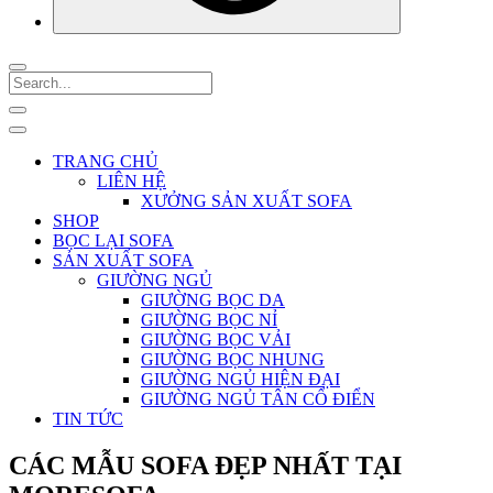
TRANG CHỦ
LIÊN HỆ
XƯỞNG SẢN XUẤT SOFA
SHOP
BỌC LẠI SOFA
SẢN XUẤT SOFA
GIƯỜNG NGỦ
GIƯỜNG BỌC DA
GIƯỜNG BỌC NỈ
GIƯỜNG BỌC VẢI
GIƯỜNG BỌC NHUNG
GIƯỜNG NGỦ HIỆN ĐẠI
GIƯỜNG NGỦ TÂN CỔ ĐIỂN
TIN TỨC
CÁC MẪU SOFA ĐẸP NHẤT TẠI