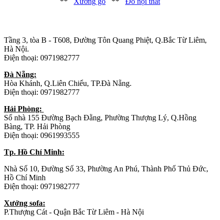
**
Xưởng gỗ
**
Đồ nội thất
Trụ sở chính
:
Tầng 3, tòa B - T608, Đường Tôn Quang Phiệt, Q.Bắc Từ Liêm,
Hà Nội.
Điện thoại: 0971982777
Đà Nẵng:
Hòa Khánh, Q.Liên Chiểu, TP.Đà Nẵng.
Điện thoại: 0971982777
Hải Phòng:
Số nhà 155 Đường Bạch Đằng, Phường Thượng Lý, Q.Hồng
Bàng, TP. Hải Phòng
Điện thoại: 0961993555
Tp. Hồ Chí Minh:
Nhà Số 10, Đường Số 33, Phường An Phú, Thành Phố Thủ Đức,
Hồ Chí Minh
Điện thoại: 0971982777
Xưởng sofa:
P.Thượng Cát - Quận Bắc Từ Liêm - Hà Nội