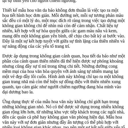
lại sự bình yên cho người chiêm ngưỡng.
Thiết kế mẫu hoa văn da báo không đơn thuần là việc tạo ra một
họa tiết hình học đơn giản. Mỗi đường nét, mỗi sự tương phản màu
sắc đều có một lý do, một mục đích rõ ràng trong việc tạo dựng một
không gian không chỉ để nhìn mà còn để cảm nhận. Chất liệu tự
nhiên, kết hợp với sự hòa quyện giữa các gam màu nâu và kem,
mang đến một không gian yên bình, dễ chịu cho bất kỳ ai bước vào.
Đây là một sự kết hợp tuyệt vời giữa sự tĩnh lặng của thiên nhiên và
sự năng động của các yếu tố trang trí.
Được áp dụng trong không gian cảnh quan, họa tiết da báo như một
phần của cảnh quan thiên nhiên đã thể hiện được sự phóng khoáng
nhưng cũng đầy sự tỉ mỉ trong từng chi tiết. Những đường cong
mềm mại của hoa văn hòa quyện với ánh sáng tự nhiên mang lại
một vẻ đẹp đầy lôi cuốn. Hình ảnh này không chỉ tạo ra một không
gian trang nhã mà còn thể hiện sự đồng điệu với thiên nhiên xung
quanh, tạo cảm giác như người chiêm ngưỡng đang hòa mình vào
đại dương bao la.
Ứng dụng thực tế của mẫu hoa văn này không chỉ giới hạn trong
những không gian nhỏ. Nó có thể được sử dụng trong nhiều không
gian rộng lớn hơn, từ những khu vực tiếp khách trong các ngôi nhà,
đến các quán cà phê hay không gian văn phòng hiện đại. Mẫu hoa
văn này với sự đơn giản nhưng đầy ấn tượng có thể phù hợp với
nhiều loại không gian khác nhau, tạo nên một sự kết nối giữa yếu tố