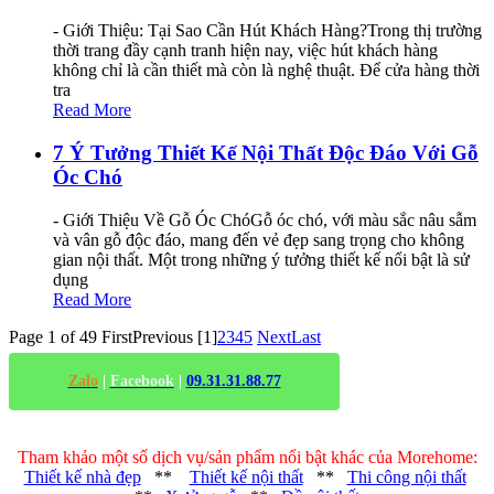
- Giới Thiệu: Tại Sao Cần Hút Khách Hàng?Trong thị trường
thời trang đầy cạnh tranh hiện nay, việc hút khách hàng
không chỉ là cần thiết mà còn là nghệ thuật. Để cửa hàng thời
tra
Read More
7 Ý Tưởng Thiết Kế Nội Thất Độc Đáo Với Gỗ
Óc Chó
- Giới Thiệu Về Gỗ Óc ChóGỗ óc chó, với màu sắc nâu sẫm
và vân gỗ độc đáo, mang đến vẻ đẹp sang trọng cho không
gian nội thất. Một trong những ý tưởng thiết kế nổi bật là sử
dụng
Read More
Page 1 of 49
First
Previous
[1]
2
3
4
5
Next
Last
Zalo
|
Facebook
|
09.31.31.88.77
Tham khảo một số dịch vụ/sản phẩm nổi bật khác của Morehome:
Thiết kế nhà đẹp
**
Thiết kế nội thất
**
Thi công nội thất