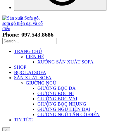
Phone: 097.543.8686
TRANG CHỦ
LIÊN HỆ
XƯỞNG SẢN XUẤT SOFA
SHOP
BỌC LẠI SOFA
SẢN XUẤT SOFA
GIƯỜNG NGỦ
GIƯỜNG BỌC DA
GIƯỜNG BỌC NỈ
GIƯỜNG BỌC VẢI
GIƯỜNG BỌC NHUNG
GIƯỜNG NGỦ HIỆN ĐẠI
GIƯỜNG NGỦ TÂN CỔ ĐIỂN
TIN TỨC
vi