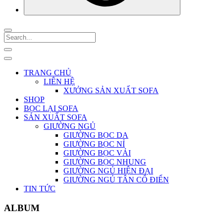
TRANG CHỦ
LIÊN HỆ
XƯỞNG SẢN XUẤT SOFA
SHOP
BỌC LẠI SOFA
SẢN XUẤT SOFA
GIƯỜNG NGỦ
GIƯỜNG BỌC DA
GIƯỜNG BỌC NỈ
GIƯỜNG BỌC VẢI
GIƯỜNG BỌC NHUNG
GIƯỜNG NGỦ HIỆN ĐẠI
GIƯỜNG NGỦ TÂN CỔ ĐIỂN
TIN TỨC
ALBUM