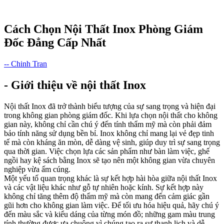
Cách Chọn Nội Thất Inox Phòng Giám
Đốc Đẳng Cấp Nhất
-- Chinh Tran
- Giới thiệu về nội thất Inox
Nội thất Inox đã trở thành biểu tượng của sự sang trọng và hiện đại
trong không gian phòng giám đốc. Khi lựa chọn nội thất cho không
gian này, không chỉ cần chú ý đến tính thẩm mỹ mà còn phải đảm
bảo tính năng sử dụng bền bỉ. Inox không chỉ mang lại vẻ đẹp tinh
tế mà còn kháng ăn mòn, dễ dàng vệ sinh, giúp duy trì sự sang trọng
qua thời gian. Việc chọn lựa các sản phẩm như bàn làm việc, ghế
ngồi hay kệ sách bằng Inox sẽ tạo nên một không gian vừa chuyên
nghiệp vừa ấm cúng.
Một yếu tố quan trọng khác là sự kết hợp hài hòa giữa nội thất Inox
và các vật liệu khác như gỗ tự nhiên hoặc kính. Sự kết hợp này
không chỉ tăng thêm độ thẩm mỹ mà còn mang đến cảm giác gần
gũi hơn cho không gian làm việc. Để tối ưu hóa hiệu quả, hãy chú ý
đến màu sắc và kiểu dáng của từng món đồ; những gam màu trung
tính thường được ưa chuộng vì chúng tạo ra sự thanh lịch và dễ