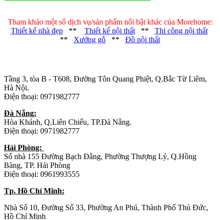
Tham khảo một số dịch vụ/sản phẩm nổi bật khác của Morehome:
Thiết kế nhà đẹp
**
Thiết kế nội thất
**
Thi công nội thất
**
Xưởng gỗ
**
Đồ nội thất
Trụ sở chính
:
Tầng 3, tòa B - T608, Đường Tôn Quang Phiệt, Q.Bắc Từ Liêm,
Hà Nội.
Điện thoại: 0971982777
Đà Nẵng:
Hòa Khánh, Q.Liên Chiểu, TP.Đà Nẵng.
Điện thoại: 0971982777
Hải Phòng:
Số nhà 155 Đường Bạch Đằng, Phường Thượng Lý, Q.Hồng
Bàng, TP. Hải Phòng
Điện thoại: 0961993555
Tp. Hồ Chí Minh:
Nhà Số 10, Đường Số 33, Phường An Phú, Thành Phố Thủ Đức,
Hồ Chí Minh