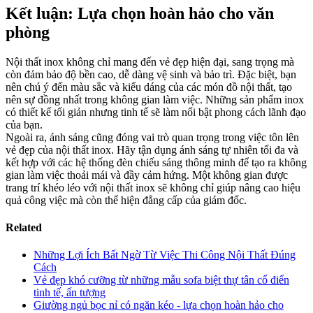
Kết luận: Lựa chọn hoàn hảo cho văn
phòng
Nội thất inox không chỉ mang đến vẻ đẹp hiện đại, sang trọng mà
còn đảm bảo độ bền cao, dễ dàng vệ sinh và bảo trì. Đặc biệt, bạn
nên chú ý đến màu sắc và kiểu dáng của các món đồ nội thất, tạo
nên sự đồng nhất trong không gian làm việc. Những sản phẩm inox
có thiết kế tối giản nhưng tinh tế sẽ làm nổi bật phong cách lãnh đạo
của bạn.
Ngoài ra, ánh sáng cũng đóng vai trò quan trọng trong việc tôn lên
vẻ đẹp của nội thất inox. Hãy tận dụng ánh sáng tự nhiên tối đa và
kết hợp với các hệ thống đèn chiếu sáng thông minh để tạo ra không
gian làm việc thoải mái và đầy cảm hứng. Một không gian được
trang trí khéo léo với nội thất inox sẽ không chỉ giúp nâng cao hiệu
quả công việc mà còn thể hiện đẳng cấp của giám đốc.
Related
Những Lợi Ích Bất Ngờ Từ Việc Thi Công Nội Thất Đúng
Cách
Vẻ đẹp khó cưỡng từ những mẫu sofa biệt thự tân cổ điển
tinh tế, ấn tượng
Giường ngủ bọc nỉ có ngăn kéo - lựa chọn hoàn hảo cho