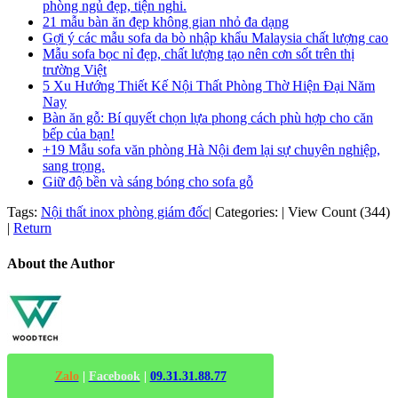
phòng ngủ đẹp, tiện nghi.
21 mẫu bàn ăn đẹp không gian nhỏ đa dạng
Gợi ý các mẫu sofa da bò nhập khẩu Malaysia chất lượng cao
Mẫu sofa bọc nỉ đẹp, chất lượng tạo nên cơn sốt trên thị
trường Việt
5 Xu Hướng Thiết Kế Nội Thất Phòng Thờ Hiện Đại Năm
Nay
Bàn ăn gỗ: Bí quyết chọn lựa phong cách phù hợp cho căn
bếp của bạn!
+19 Mẫu sofa văn phòng Hà Nội đem lại sự chuyên nghiệp,
sang trọng.
Giữ độ bền và sáng bóng cho sofa gỗ
Tags:
Nội thất inox phòng giám đốc
|
Categories:
|
View Count (344)
|
Return
About the Author
Zalo
|
Facebook
|
09.31.31.88.77