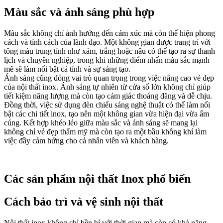
Màu sắc và ánh sáng phù hợp
Màu sắc không chỉ ảnh hưởng đến cảm xúc mà còn thể hiện phong
cách và tính cách của lãnh đạo. Một không gian được trang trí với
tông màu trung tính như xám, trắng hoặc nâu có thể tạo ra sự thanh
lịch và chuyên nghiệp, trong khi những điểm nhấn màu sắc mạnh
mẽ sẽ làm nổi bật cá tính và sự sáng tạo.
Ánh sáng cũng đóng vai trò quan trọng trong việc nâng cao vẻ đẹp
của nội thất inox. Ánh sáng tự nhiên từ cửa sổ lớn không chỉ giúp
tiết kiệm năng lượng mà còn tạo cảm giác thoáng đãng và dễ chịu.
Đồng thời, việc sử dụng đèn chiếu sáng nghệ thuật có thể làm nổi
bật các chi tiết inox, tạo nên một không gian vừa hiện đại vừa ấm
cúng. Kết hợp khéo léo giữa màu sắc và ánh sáng sẽ mang lại
không chỉ vẻ đẹp thẩm mỹ mà còn tạo ra một bầu không khí làm
việc đầy cảm hứng cho cả nhân viên và khách hàng.
Các sản phẩm nội thất Inox phổ biến
Cách bảo trì và vệ sinh nội thất
Nội thất inox không chỉ bền bỉ với thời gian mà còn có khả năng