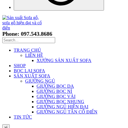
Phone: 097.543.8686
TRANG CHỦ
LIÊN HỆ
XƯỞNG SẢN XUẤT SOFA
SHOP
BỌC LẠI SOFA
SẢN XUẤT SOFA
GIƯỜNG NGỦ
GIƯỜNG BỌC DA
GIƯỜNG BỌC NỈ
GIƯỜNG BỌC VẢI
GIƯỜNG BỌC NHUNG
GIƯỜNG NGỦ HIỆN ĐẠI
GIƯỜNG NGỦ TÂN CỔ ĐIỂN
TIN TỨC
vi