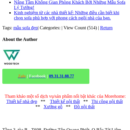
Nâng Tầm Không Gian Phòng Khách Bởi Những Mẫu Sofa
Lý Tưởng!
Kinh nghiệm từ các nhà thiết kế: Những điều cần biết khi
chọn sofa phù hợp với phong cách ngôi nhà của bạn.
Tags:
mẫu sofa đẹp
|
Categories:
|
View Count (514)
|
Return
About the Author
Zalo
|
Facebook
|
09.31.31.88.77
Tham khảo một số dịch vụ/sản phẩm nổi bật khác của Morehome:
Thiết kế nhà đẹp
**
Thiết kế nội thất
**
Thi công nội thất
**
Xưởng gỗ
**
Đồ nội thất
Trụ sở chính
:
Tầng 3, tòa B - T608, Đường Tôn Quang Phiệt, Q.Bắc Từ Liêm,