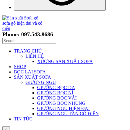
Phone: 097.543.8686
TRANG CHỦ
LIÊN HỆ
XƯỞNG SẢN XUẤT SOFA
SHOP
BỌC LẠI SOFA
SẢN XUẤT SOFA
GIƯỜNG NGỦ
GIƯỜNG BỌC DA
GIƯỜNG BỌC NỈ
GIƯỜNG BỌC VẢI
GIƯỜNG BỌC NHUNG
GIƯỜNG NGỦ HIỆN ĐẠI
GIƯỜNG NGỦ TÂN CỔ ĐIỂN
TIN TỨC
vi