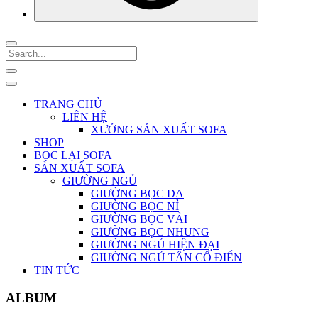
TRANG CHỦ
LIÊN HỆ
XƯỞNG SẢN XUẤT SOFA
SHOP
BỌC LẠI SOFA
SẢN XUẤT SOFA
GIƯỜNG NGỦ
GIƯỜNG BỌC DA
GIƯỜNG BỌC NỈ
GIƯỜNG BỌC VẢI
GIƯỜNG BỌC NHUNG
GIƯỜNG NGỦ HIỆN ĐẠI
GIƯỜNG NGỦ TÂN CỔ ĐIỂN
TIN TỨC
ALBUM