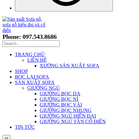
Phone: 097.543.8686
TRANG CHỦ
LIÊN HỆ
XƯỞNG SẢN XUẤT SOFA
SHOP
BỌC LẠI SOFA
SẢN XUẤT SOFA
GIƯỜNG NGỦ
GIƯỜNG BỌC DA
GIƯỜNG BỌC NỈ
GIƯỜNG BỌC VẢI
GIƯỜNG BỌC NHUNG
GIƯỜNG NGỦ HIỆN ĐẠI
GIƯỜNG NGỦ TÂN CỔ ĐIỂN
TIN TỨC
vi