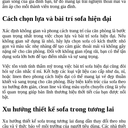
gian sống của gia đình bạn, từ đó mang lại trải nghiệm thoải mái và
ấm áp cho mỗi thành viên trong gia đình.
Cách chọn lựa và bài trí sofa hiện đại
Xác định không gian và phong cách trang trí của căn phòng là bước
quan trọng nhất trong việc chọn lựa và bài trí sofa hiện đại. Nếu
không gian sử dụng là nhỏ, hãy lựa chọn sofa có kích thước nhỏ
gọn và màu sắc nhẹ nhàng để tạo cảm giác thoải mái và không gây
nặng nề cho căn phòng. Đối với không gian rộng rãi, bạn có thể tận
dụng sofa lớn hơn để tạo điểm nhấn và sự sang trọng.
Việc tôn vinh tính thẩm mỹ trong việc bài trí sofa hiện đại cũng đòi
hỏi sự cân nhắc tỉ mỉ. Kết hợp các loại vật liệu cao cấp như da, nỉ,
hoặc linen theo phong cách hiện đại có thể mang lại vẻ đẹp thuần
khiết và sang trọng cho căn phòng. Bày biện kiến ​​trúc của sofa theo
xu hướng đơn giản, clean line và tông màu uyển chuyển cũng là yếu
tố quan trọng giúp bản lĩnh thương hiệu thời tiết của bạn được nổi
bật.
Xu hướng thiết kế sofa trong tương lai
Xu hướng thiết kế sofa trong tương lai đang dần thay đổi theo nhu
cầu và ý thức bảo vệ môi trường của người tiêu dùng. Các nhà thiết