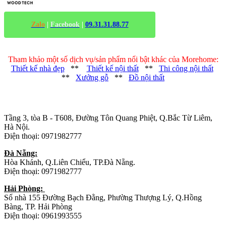
Zalo
|
Facebook
|
09.31.31.88.77
Tham khảo một số dịch vụ/sản phẩm nổi bật khác của Morehome:
Thiết kế nhà đẹp
**
Thiết kế nội thất
**
Thi công nội thất
**
Xưởng gỗ
**
Đồ nội thất
Trụ sở chính
:
Tầng 3, tòa B - T608, Đường Tôn Quang Phiệt, Q.Bắc Từ Liêm,
Hà Nội.
Điện thoại: 0971982777
Đà Nẵng:
Hòa Khánh, Q.Liên Chiểu, TP.Đà Nẵng.
Điện thoại: 0971982777
Hải Phòng:
Số nhà 155 Đường Bạch Đằng, Phường Thượng Lý, Q.Hồng
Bàng, TP. Hải Phòng
Điện thoại: 0961993555