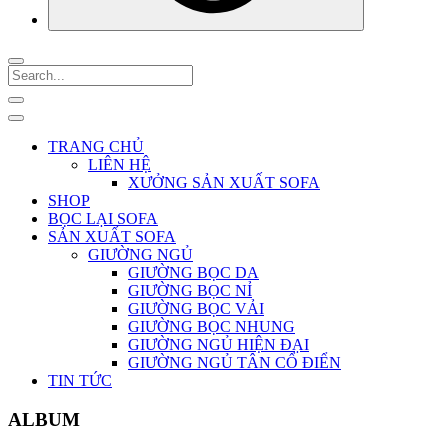
TRANG CHỦ
LIÊN HỆ
XƯỞNG SẢN XUẤT SOFA
SHOP
BỌC LẠI SOFA
SẢN XUẤT SOFA
GIƯỜNG NGỦ
GIƯỜNG BỌC DA
GIƯỜNG BỌC NỈ
GIƯỜNG BỌC VẢI
GIƯỜNG BỌC NHUNG
GIƯỜNG NGỦ HIỆN ĐẠI
GIƯỜNG NGỦ TÂN CỔ ĐIỂN
TIN TỨC
ALBUM