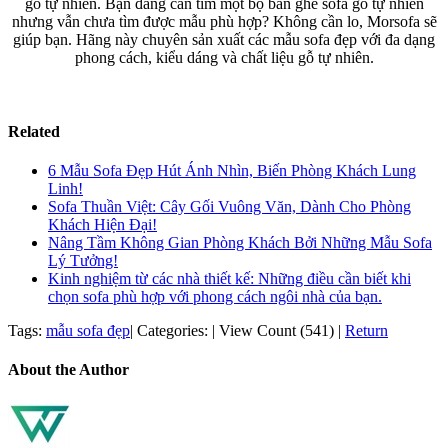
gỗ tự nhiên. Bạn đang cần tìm một bộ bàn ghế sofa gỗ tự nhiên
nhưng vẫn chưa tìm được mẫu phù hợp? Không cần lo, Morsofa sẽ
giúp bạn. Hãng này chuyên sản xuất các mẫu sofa đẹp với đa dạng
phong cách, kiểu dáng và chất liệu gỗ tự nhiên.
Related
6 Mẫu Sofa Đẹp Hút Ánh Nhìn, Biến Phòng Khách Lung
Linh!
Sofa Thuần Việt: Cây Gối Vuông Văn, Dành Cho Phòng
Khách Hiện Đại!
Nâng Tầm Không Gian Phòng Khách Bởi Những Mẫu Sofa
Lý Tưởng!
Kinh nghiệm từ các nhà thiết kế: Những điều cần biết khi
chọn sofa phù hợp với phong cách ngôi nhà của bạn.
Tags:
mẫu sofa đẹp
|
Categories:
|
View Count (541)
|
Return
About the Author