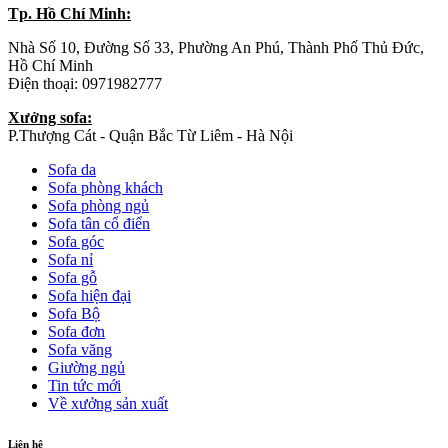
Tp. Hồ Chí Minh:
Nhà Số 10, Đường Số 33, Phường An Phú, Thành Phố Thủ Đức,
Hồ Chí Minh
Điện thoại: 0971982777
Xưởng sofa:
P.Thượng Cát - Quận Bắc Từ Liêm - Hà Nội
Sofa da
Sofa phòng khách
Sofa phòng ngủ
Sofa tân cổ điển
Sofa góc
Sofa nỉ
Sofa gỗ
Sofa hiện đại
Sofa Bộ
Sofa đơn
Sofa văng
Giường ngủ
Tin tức mới
Về xưởng sản xuất
Liên hệ