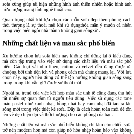
sofa cũng giúp tái hiện những hình ảnh thiên nhiên hoặc hình ảnh
trừu tượng mang tính nghệ thuật cao.
Quan trọng nhất khi lựa chọn các mẫu sofa đẹp theo phong cách
thời thượng là sự thoải mái khi sử dụngthỏa mãn ý muốn cá nhân
trong việc biến ngôi nhà thành không gian sốngxử .
Những chất liệu và màu sắc phổ biến
Xu hướng chọn lựa sofa hiện nay không chỉ dừng lại ở kiểu dáng
mà còn tập trung vào việc sử dụng các chất liệu và màu sắc phổ
biến. Các loại vải như linen, cotton và velvet đều đang được ưa
chuộng bởi tính tiện ích và phong cách mà chúng mang lại. Với lựa
chọn này, người tiêu dùng có thể tận hưởng không gian sống sang
trọng trong khi vẫn giữ được sự thoải mái.
Ngoài ra, trend của việc kết hợp màu sắc tinh tế cũng đang thu hút
rất nhiều sự quan tâm từ người tiêu dùng. Việc sử dụng các tone
màu pastel như xanh nhạt, hồng nhạt hay cam nhạt đã tạo ra làn
sóng mới trong việc thiết kế sofa. Đây là cách hoàn toàn mới để tôn
lên vẻ đẹp hiện đại và thời thượng cho căn phòng của bạn.
Những chất liệu và màu sắc phổ biến không chỉ làm cho chiếc sofa
trở nên modern hơn mà còn giúp nó hòa nhập hoàn hảo vào không