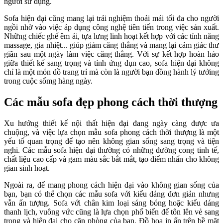
người sử dụng.
Sofa hiện đại cũng mang lại trải nghiệm thoải mái tối đa cho người
ngồi nhờ vào việc áp dụng công nghệ tiên tiến trong việc sản xuất.
Những chiếc ghế êm ái, tựa lưng linh hoạt kết hợp với các tính năng
massage, gia nhiệt... giúp giảm căng thẳng và mang lại cảm giác thư
giãn sau một ngày làm việc căng thẳng. Với sự kết hợp hoàn hảo
giữa thiết kế sang trọng và tính ứng dụn cao, sofa hiện đại không
chỉ là một món đồ trang trí mà còn là người bạn đồng hành lý tưởing
trong cuộc sốmg hàng ngày.
Các mẫu sofa đẹp phong cách thời thượng
Xu hướng thiết kế nội thất hiện đại đang ngày càng được ưa
chuộng, và việc lựa chọn mẫu sofa phong cách thời thượng là một
yếu tố quan trọng để tạo nên không gian sống sang trọng và tiện
nghi. Các mẫu sofa hiện đại thường có những đường cong tinh tế,
chất liệu cao cấp và gam màu sắc bắt mắt, tạo điểm nhấn cho không
gian sinh hoạt.
Ngoài ra, để mang phong cách hiện đại vào không gian sống của
bạn, bạn có thể chọn các mẫu sofa với kiểu dáng đơn giản nhưng
vẫn ấn tượng. Sofa với chân kim loại sáng bóng hoặc kiểu dáng
thanh lịch, vuông vức cũng là lựa chọn phổ biến để tôn lên vẻ sang
trọng và hiện đại cho căn phòng của bạn. Đồ họa in ấn trên bề mặt