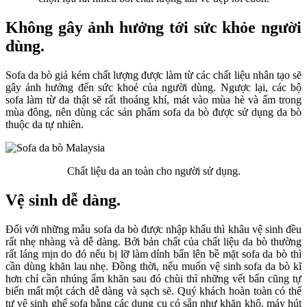
Không gây ảnh hưởng tới sức khỏe người
dùng.
Sofa da bò giả kém chất lượng được làm từ các chất liệu nhân tạo sẽ
gây ảnh hưởng đến sức khoẻ của người dùng. Ngược lại, các bộ
sofa làm từ da thật sẽ rất thoáng khí, mát vào mùa hè và ấm trong
mùa đông, nên dùng các sản phẩm sofa da bò được sử dụng da bò
thuộc da tự nhiên.
Chất liệu da an toàn cho người sử dụng.
Vệ sinh dễ dàng.
Đối với những mẫu sofa da bò được nhập khẩu thì khâu vệ sinh đều
rất nhẹ nhàng và dễ dàng. Bởi bản chất của chất liệu da bò thường
rất láng mịn do đó nếu bị lỡ làm dính bẩn lên bề mặt sofa da bò thì
cần dùng khăn lau nhẹ. Đồng thời, nếu muốn vệ sinh sofa da bò kĩ
hơn chỉ cần nhúng ẩm khăn sau đó chùi thì những vết bẩn cũng tự
biến mất một cách dễ dàng và sạch sẽ. Quý khách hoàn toàn có thể
tự vệ sinh ghế sofa bằng các dụng cụ có sẵn như khăn khô, máy hút