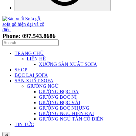
Phone: 097.543.8686
TRANG CHỦ
LIÊN HỆ
XƯỞNG SẢN XUẤT SOFA
SHOP
BỌC LẠI SOFA
SẢN XUẤT SOFA
GIƯỜNG NGỦ
GIƯỜNG BỌC DA
GIƯỜNG BỌC NỈ
GIƯỜNG BỌC VẢI
GIƯỜNG BỌC NHUNG
GIƯỜNG NGỦ HIỆN ĐẠI
GIƯỜNG NGỦ TÂN CỔ ĐIỂN
TIN TỨC
vi