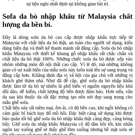
sự tiện nghi nhất định tại không gian bài trí.
Sofa da bò nhập khẩu từ Malaysia chất
lượng da bền bỉ.
Đây là dòng sofa da bò cao cấp được nhập khẩu trực tiếp từ
Malaysia với chất liệu da bò thật, an toàn cho người sử dụng, kiểu
dáng hiện đại và thiết kế thanh mảnh rất đẳng cấp. Sofa da bò nhập
khẩu Malaysia với thiết kế khung gỗ nhập khẩu rất chắc chắn và
chất liệu da bò thật 100%. Những chiếc sofa da bò được xếp vào
nhóm những món đồ nội thất cao cấp. Vì lẽ đó, mà những không
gian có sự xuất hiện của mẫu sofa này luôn toát lên sự sang trọng và
đẳng cấp hơn. Khẳng định địa vị xã hội của gia chủ với những vị
khách ghé thăm nhà. Như đã đề cập, ghế sofa da bò nhập khẩu
được làm từ da bò tự nhiên là phổ biến vì nguồn nguyên liệu khá
dồi dào, dễ kiếm, chất lượng độ bền được đảm bảo. Hơn nữa, vân
da sau khi thuộc da rất đặc trưng tạo nên nét đẹp sang trọng cho
mẫu ghế sofa.
Chất liệu này rất mềm mại, êm ái, có độ bền cao, khi ngồi không có
cảm giác bí bách hay đổ mồ hôi. Đặc biệt càng sử dụng khi được
bảo quản tốt bộ ghế sofa da bò nhập khẩu thật càng đẹp, càng bóng
bẩy. Ghế sofa da nhập khẩu Malaysia có độ đàn hồi tốt, khi nhấn
ngón tay xuống ghế sẽ thấy ghế lõm xuống nhưng bề mặt sofa sẽ
lập tức quay về trạng thái như ban đầu.