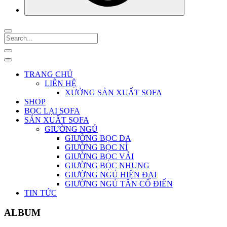
TRANG CHỦ
LIÊN HỆ
XƯỞNG SẢN XUẤT SOFA
SHOP
BỌC LẠI SOFA
SẢN XUẤT SOFA
GIƯỜNG NGỦ
GIƯỜNG BỌC DA
GIƯỜNG BỌC NỈ
GIƯỜNG BỌC VẢI
GIƯỜNG BỌC NHUNG
GIƯỜNG NGỦ HIỆN ĐẠI
GIƯỜNG NGỦ TÂN CỔ ĐIỂN
TIN TỨC
ALBUM