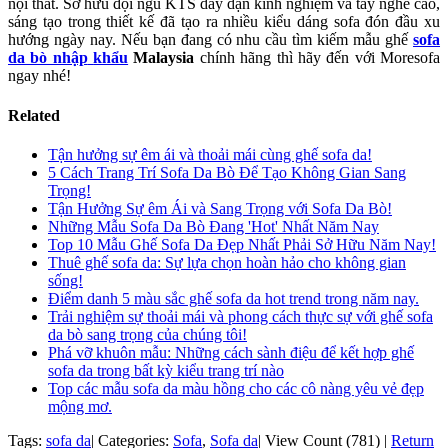
nội thất. Sở hữu đội ngũ KTS dày dặn kinh nghiệm và tay nghề cao,
sáng tạo trong thiết kế đã tạo ra nhiều kiểu dáng sofa đón đầu xu
hướng ngày nay. Nếu bạn đang có nhu cầu tìm kiếm mẫu ghế
sofa
da bò nhập
khẩu
Malaysia
chính hãng thì hãy đến với Moresofa
ngay nhé!
Related
Tận hưởng sự êm ái và thoải mái cùng ghế sofa da!
5 Cách Trang Trí Sofa Da Bò Để Tạo Không Gian Sang
Trọng!
Tận Hưởng Sự êm Ái và Sang Trọng với Sofa Da Bò!
Những Mẫu Sofa Da Bò Đang 'Hot' Nhất Năm Nay
Top 10 Mẫu Ghế Sofa Da Đẹp Nhất Phải Sở Hữu Năm Nay!
Thuê ghế sofa da: Sự lựa chọn hoàn hảo cho không gian
sống!
Điểm danh 5 màu sắc ghế sofa da hot trend trong năm nay.
Trải nghiệm sự thoải mái và phong cách thực sự với ghế sofa
da bò sang trọng của chúng tôi!
Phá vỡ khuôn mẫu: Những cách sành điệu để kết hợp ghế
sofa da trong bất kỳ kiểu trang trí nào
Top các mẫu sofa da màu hồng cho các cô nàng yêu vẻ đẹp
mộng mơ.
Tags:
sofa da
|
Categories:
Sofa
,
Sofa da
|
View Count (781)
|
Return