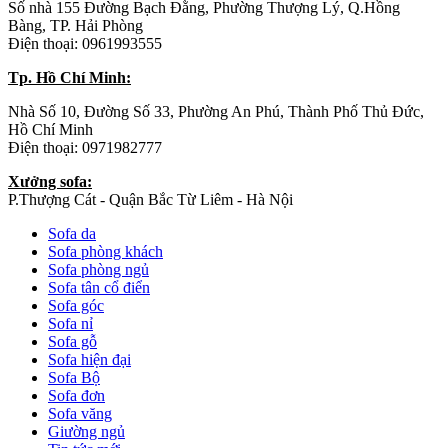
Số nhà 155 Đường Bạch Đằng, Phường Thượng Lý, Q.Hồng
Bàng, TP. Hải Phòng
Điện thoại: 0961993555
Tp. Hồ Chí Minh:
Nhà Số 10, Đường Số 33, Phường An Phú, Thành Phố Thủ Đức,
Hồ Chí Minh
Điện thoại: 0971982777
Xưởng sofa:
P.Thượng Cát - Quận Bắc Từ Liêm - Hà Nội
Sofa da
Sofa phòng khách
Sofa phòng ngủ
Sofa tân cổ điển
Sofa góc
Sofa nỉ
Sofa gỗ
Sofa hiện đại
Sofa Bộ
Sofa đơn
Sofa văng
Giường ngủ