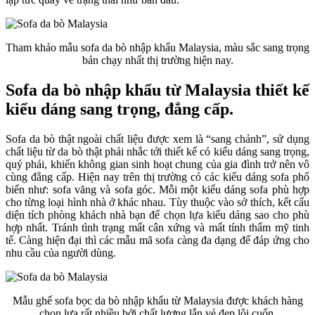
Tham khảo mẫu sofa da bò nhập khẩu Malaysia, màu sắc sang trọng
bán chạy nhất thị trường hiện nay.
Sofa da bò nhập khẩu từ Malaysia thiết kế
kiểu dáng sang trọng, đẳng cấp.
Sofa da bò thật ngoài chất liệu được xem là “sang chảnh”, sử dụng
chất liệu từ da bò thật phải nhắc tới thiết kế có kiểu dáng sang trọng,
quý phái, khiến không gian sinh hoạt chung của gia đình trở nên vô
cùng đẳng cấp. Hiện nay trên thị trường có các kiểu dáng sofa phổ
biến như: sofa văng và sofa góc. Mỗi một kiểu dáng sofa phù hợp
cho từng loại hình nhà ở khác nhau. Tùy thuộc vào sở thích, kết cấu
diện tích phòng khách nhà bạn để chọn lựa kiểu dáng sao cho phù
hợp nhất. Tránh tình trạng mất cân xứng và mất tính thẩm mỹ tinh
tế. Càng hiện đại thì các mẫu mã sofa càng đa dạng để đáp ứng cho
nhu cầu của người dùng.
Mẫu ghế sofa bọc da bò nhập khẩu từ Malaysia được khách hàng
chọn lựa rất nhiều bởi chất lượng lẫn vẻ đẹp lôi cuốn.