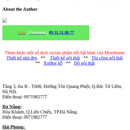
About the Author
Zalo
|
Facebook
|
09.31.31.88.77
Tham khảo một số dịch vụ/sản phẩm nổi bật khác của Morehome:
Thiết kế nhà đẹp
**
Thiết kế nội thất
**
Thi công nội thất
**
Xưởng gỗ
**
Đồ nội thất
Trụ sở chính
:
Tầng 3, tòa B - T608, Đường Tôn Quang Phiệt, Q.Bắc Từ Liêm,
Hà Nội.
Điện thoại: 0971982777
Đà Nẵng:
Hòa Khánh, Q.Liên Chiểu, TP.Đà Nẵng.
Điện thoại: 0971982777
Hải Phòng: