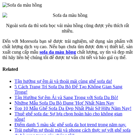
Ngoài sofa da thì sofa bọc vải màu hồng cũng được yêu thích rất
nhiều.
Đến với Moresofa bạn sẽ được trải nghiệm, sử dụng sản phẩm với
chất lượng dịch vụ cao. Nếu bạn chưa tìm được đơn vị thiết kế, sản
xuất cung cấp mẫu
sofa da màu hồng
chất lượng, uy tín và đẹp mắt
thì hãy liên hệ chúng tôi để được tư vấn chi tiết và báo giá cụ thể.
Related
Tận hưởng sự êm ái và thoải mái cùng ghế sofa da!
5 Cách Trang Trí Sofa Da Bò Để Tạo Không Gian Sang
Trọng!
Tận Hưởng Sự êm Ái và Sang Trọng với Sofa Da Bò!
Những Mẫu Sofa Da Bò Đang 'Hot' Nhất Năm Nay
Top 10 Mẫu Ghế Sofa Da Đẹp Nhất Phải Sở Hữu Năm Nay!
Thuê ghế sofa da: Sự lựa chọn hoàn hảo cho không gian
sống!
Điểm danh 5 màu sắc ghế sofa da hot trend trong năm nay.
Trải nghiệm sự thoải mái và phong cách thực sự với ghế sofa