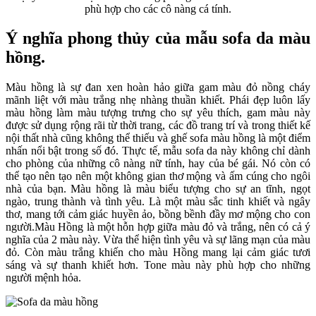
phù hợp cho các cô nàng cá tính.
Ý nghĩa phong thủy của mẫu sofa da màu
hồng.
Màu hồng là sự đan xen hoàn hảo giữa gam màu đỏ nồng cháy
mãnh liệt với màu trắng nhẹ nhàng thuần khiết. Phái đẹp luôn lấy
màu hồng làm màu tượng trưng cho sự yêu thích, gam màu này
được sử dụng rộng rãi từ thời trang, các đồ trang trí và trong thiết kế
nội thất nhà cũng không thể thiếu và ghế sofa màu hồng là một điểm
nhấn nổi bật trong số đó. Thực tế, mẫu sofa da này không chỉ dành
cho phòng của những cô nàng nữ tính, hay của bé gái. Nó còn có
thể tạo nên tạo nên một không gian thơ mộng và ấm cúng cho ngôi
nhà của bạn. Màu hồng là màu biểu tượng cho sự an tĩnh, ngọt
ngào, trung thành và tình yêu. Là một màu sắc tinh khiết và ngây
thơ, mang tới cảm giác huyền ảo, bồng bềnh đầy mơ mộng cho con
người.Màu Hồng là một hỗn hợp giữa màu đỏ và trắng, nên có cả ý
nghĩa của 2 màu này. Vừa thể hiện tình yêu và sự lãng mạn của màu
đỏ. Còn màu trắng khiến cho màu Hồng mang lại cảm giác tươi
sáng và sự thanh khiết hơn. Tone màu này phù hợp cho những
người mệnh hỏa.