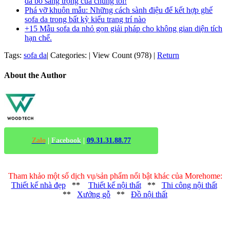
da bò sang trọng của chúng tôi!
Phá vỡ khuôn mẫu: Những cách sành điệu để kết hợp ghế
sofa da trong bất kỳ kiểu trang trí nào
+15 Mẫu sofa da nhỏ gọn giải pháp cho không gian diện tích
hạn chế.
Tags:
sofa da
|
Categories:
|
View Count (978)
|
Return
About the Author
Zalo
|
Facebook
|
09.31.31.88.77
Tham khảo một số dịch vụ/sản phẩm nổi bật khác của Morehome:
Thiết kế nhà đẹp
**
Thiết kế nội thất
**
Thi công nội thất
**
Xưởng gỗ
**
Đồ nội thất
Trụ sở chính
: