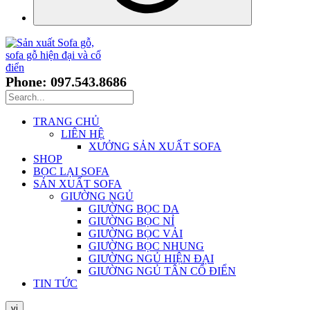
Phone: 097.543.8686
TRANG CHỦ
LIÊN HỆ
XƯỞNG SẢN XUẤT SOFA
SHOP
BỌC LẠI SOFA
SẢN XUẤT SOFA
GIƯỜNG NGỦ
GIƯỜNG BỌC DA
GIƯỜNG BỌC NỈ
GIƯỜNG BỌC VẢI
GIƯỜNG BỌC NHUNG
GIƯỜNG NGỦ HIỆN ĐẠI
GIƯỜNG NGỦ TÂN CỔ ĐIỂN
TIN TỨC
vi