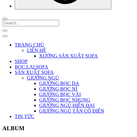
TRANG CHỦ
LIÊN HỆ
XƯỞNG SẢN XUẤT SOFA
SHOP
BỌC LẠI SOFA
SẢN XUẤT SOFA
GIƯỜNG NGỦ
GIƯỜNG BỌC DA
GIƯỜNG BỌC NỈ
GIƯỜNG BỌC VẢI
GIƯỜNG BỌC NHUNG
GIƯỜNG NGỦ HIỆN ĐẠI
GIƯỜNG NGỦ TÂN CỔ ĐIỂN
TIN TỨC
ALBUM