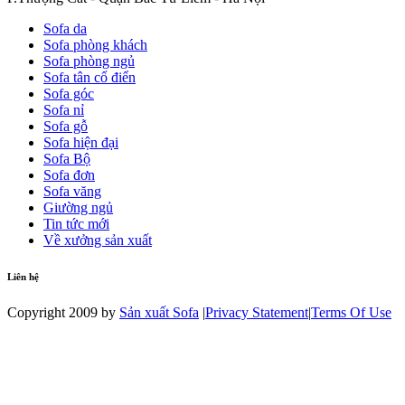
Sofa da
Sofa phòng khách
Sofa phòng ngủ
Sofa tân cổ điển
Sofa góc
Sofa nỉ
Sofa gỗ
Sofa hiện đại
Sofa Bộ
Sofa đơn
Sofa văng
Giường ngủ
Tin tức mới
Về xưởng sản xuất
Liên hệ
Copyright 2009 by
Sản xuất Sofa
|
Privacy Statement
|
Terms Of Use