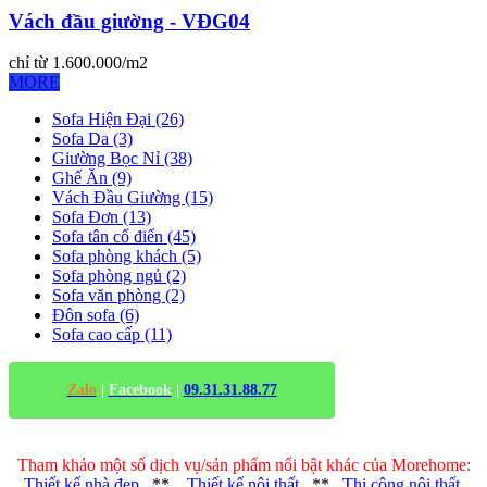
Vách đầu giường - VĐG04
chỉ từ 1.600.000/m2
MORE
Sofa Hiện Đại (26)
Sofa Da (3)
Giường Bọc Nỉ (38)
Ghế Ăn (9)
Vách Đầu Giường (15)
Sofa Đơn (13)
Sofa tân cổ điển (45)
Sofa phòng khách (5)
Sofa phòng ngủ (2)
Sofa văn phòng (2)
Đôn sofa (6)
Sofa cao cấp (11)
Zalo
|
Facebook
|
09.31.31.88.77
Tham khảo một số dịch vụ/sản phẩm nổi bật khác của Morehome:
Thiết kế nhà đẹp
**
Thiết kế nội thất
**
Thi công nội thất