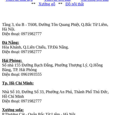
**
Xưởng gỗ
**
Đồ nội thất
Trụ sở chính
:
Tầng 3, tòa B - T608, Đường Tôn Quang Phiệt, Q.Bắc Từ Liêm,
Hà Nội.
Điện thoại: 0971982777
Đà Nẵng:
Hòa Khánh, Q.Liên Chiểu, TP.Đà Nẵng.
Điện thoại: 0971982777
Hải Phòng:
Số nhà 155 Đường Bạch Đằng, Phường Thượng Lý, Q.Hồng
Bàng, TP. Hải Phòng
Điện thoại: 0961993555
Tp. Hồ Chí Minh:
Nhà Số 10, Đường Số 33, Phường An Phú, Thành Phố Thủ Đức,
Hồ Chí Minh
Điện thoại: 0971982777
Xưởng sofa:
P.Thượng Cát - Quận Bắc Từ Liêm - Hà Nội