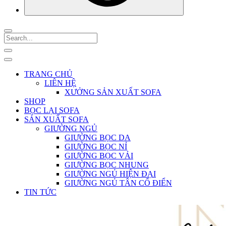
TRANG CHỦ
LIÊN HỆ
XƯỞNG SẢN XUẤT SOFA
SHOP
BỌC LẠI SOFA
SẢN XUẤT SOFA
GIƯỜNG NGỦ
GIƯỜNG BỌC DA
GIƯỜNG BỌC NỈ
GIƯỜNG BỌC VẢI
GIƯỜNG BỌC NHUNG
GIƯỜNG NGỦ HIỆN ĐẠI
GIƯỜNG NGỦ TÂN CỔ ĐIỂN
TIN TỨC