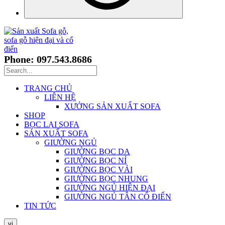
Phone: 097.543.8686
TRANG CHỦ
LIÊN HỆ
XƯỞNG SẢN XUẤT SOFA
SHOP
BỌC LẠI SOFA
SẢN XUẤT SOFA
GIƯỜNG NGỦ
GIƯỜNG BỌC DA
GIƯỜNG BỌC NỈ
GIƯỜNG BỌC VẢI
GIƯỜNG BỌC NHUNG
GIƯỜNG NGỦ HIỆN ĐẠI
GIƯỜNG NGỦ TÂN CỔ ĐIỂN
TIN TỨC
vi