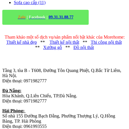
Sofa cao cấp (11)
Zalo
|
Facebook
|
09.31.31.88.77
Tham khảo một số dịch vụ/sản phẩm nổi bật khác của Morehome:
Thiết kế nhà đẹp
**
Thiết kế nội thất
**
Thi công nội thất
**
Xưởng gỗ
**
Đồ nội thất
Trụ sở chính
:
Tầng 3, tòa B - T608, Đường Tôn Quang Phiệt, Q.Bắc Từ Liêm,
Hà Nội.
Điện thoại: 0971982777
Đà Nẵng:
Hòa Khánh, Q.Liên Chiểu, TP.Đà Nẵng.
Điện thoại: 0971982777
Hải Phòng:
Số nhà 155 Đường Bạch Đằng, Phường Thượng Lý, Q.Hồng
Bàng, TP. Hải Phòng
Điện thoại: 0961993555