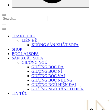
TRANG CHỦ
LIÊN HỆ
XƯỞNG SẢN XUẤT SOFA
SHOP
BỌC LẠI SOFA
SẢN XUẤT SOFA
GIƯỜNG NGỦ
GIƯỜNG BỌC DA
GIƯỜNG BỌC NỈ
GIƯỜNG BỌC VẢI
GIƯỜNG BỌC NHUNG
GIƯỜNG NGỦ HIỆN ĐẠI
GIƯỜNG NGỦ TÂN CỔ ĐIỂN
TIN TỨC