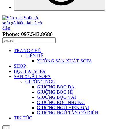
Phone: 097.543.8686
TRANG CHỦ
LIÊN HỆ
XƯỞNG SẢN XUẤT SOFA
SHOP
BỌC LẠI SOFA
SẢN XUẤT SOFA
GIƯỜNG NGỦ
GIƯỜNG BỌC DA
GIƯỜNG BỌC NỈ
GIƯỜNG BỌC VẢI
GIƯỜNG BỌC NHUNG
GIƯỜNG NGỦ HIỆN ĐẠI
GIƯỜNG NGỦ TÂN CỔ ĐIỂN
TIN TỨC
vi