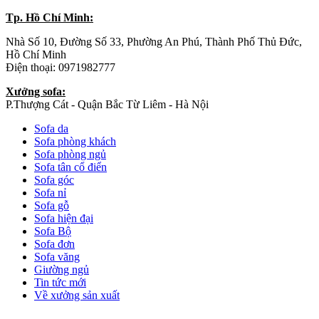
Tp. Hồ Chí Minh:
Nhà Số 10, Đường Số 33, Phường An Phú, Thành Phố Thủ Đức,
Hồ Chí Minh
Điện thoại: 0971982777
Xưởng sofa:
P.Thượng Cát - Quận Bắc Từ Liêm - Hà Nội
Sofa da
Sofa phòng khách
Sofa phòng ngủ
Sofa tân cổ điển
Sofa góc
Sofa nỉ
Sofa gỗ
Sofa hiện đại
Sofa Bộ
Sofa đơn
Sofa văng
Giường ngủ
Tin tức mới
Về xưởng sản xuất