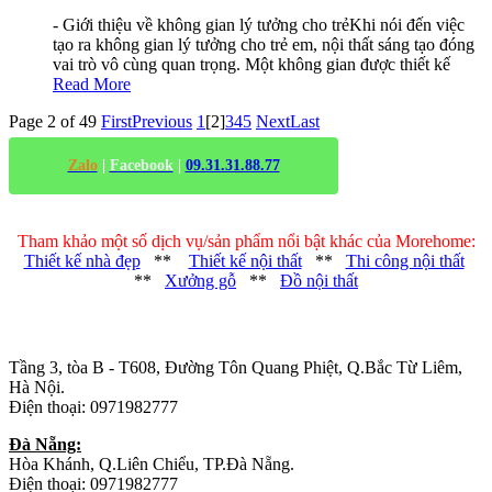
- Giới thiệu về không gian lý tưởng cho trẻKhi nói đến việc
tạo ra không gian lý tưởng cho trẻ em, nội thất sáng tạo đóng
vai trò vô cùng quan trọng. Một không gian được thiết kế
Read More
Page 2 of 49
First
Previous
1
[2]
3
4
5
Next
Last
Zalo
|
Facebook
|
09.31.31.88.77
Tham khảo một số dịch vụ/sản phẩm nổi bật khác của Morehome:
Thiết kế nhà đẹp
**
Thiết kế nội thất
**
Thi công nội thất
**
Xưởng gỗ
**
Đồ nội thất
Trụ sở chính
:
Tầng 3, tòa B - T608, Đường Tôn Quang Phiệt, Q.Bắc Từ Liêm,
Hà Nội.
Điện thoại: 0971982777
Đà Nẵng:
Hòa Khánh, Q.Liên Chiểu, TP.Đà Nẵng.
Điện thoại: 0971982777