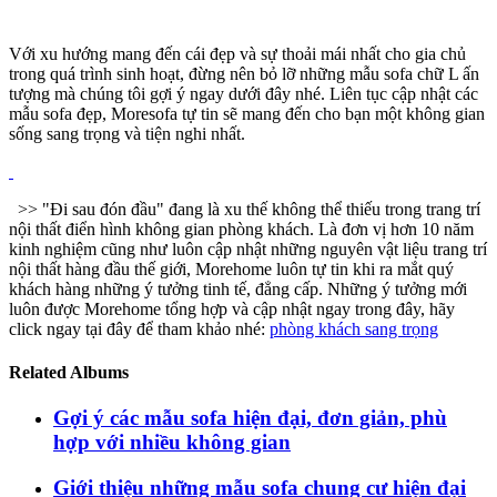
Với xu hướng mang đến cái đẹp và sự thoải mái nhất cho gia chủ
trong quá trình sinh hoạt, đừng nên bỏ lỡ những mẫu sofa chữ L ấn
tượng mà chúng tôi gợi ý ngay dưới đây nhé. Liên tục cập nhật các
mẫu sofa đẹp, Moresofa tự tin sẽ mang đến cho bạn một không gian
sống sang trọng và tiện nghi nhất.
>> "Đi sau đón đầu" đang là xu thế không thể thiếu trong trang trí
nội thất điển hình không gian phòng khách. Là đơn vị hơn 10 năm
kinh nghiệm cũng như luôn cập nhật những nguyên vật liệu trang trí
nội thất hàng đầu thế giới, Morehome luôn tự tin khi ra mắt quý
khách hàng những ý tưởng tinh tế, đẳng cấp. Những ý tưởng mới
luôn được Morehome tổng hợp và cập nhật ngay trong đây, hãy
click ngay tại đây để tham khảo nhé:
phòng khách sang trọng
Related Albums
Gợi ý các mẫu sofa hiện đại, đơn giản, phù
hợp với nhiều không gian
Giới thiệu những mẫu sofa chung cư hiện đại