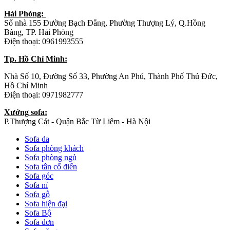
Hải Phòng:
Số nhà 155 Đường Bạch Đằng, Phường Thượng Lý, Q.Hồng
Bàng, TP. Hải Phòng
Điện thoại: 0961993555
Tp. Hồ Chí Minh:
Nhà Số 10, Đường Số 33, Phường An Phú, Thành Phố Thủ Đức,
Hồ Chí Minh
Điện thoại: 0971982777
Xưởng sofa:
P.Thượng Cát - Quận Bắc Từ Liêm - Hà Nội
Sofa da
Sofa phòng khách
Sofa phòng ngủ
Sofa tân cổ điển
Sofa góc
Sofa nỉ
Sofa gỗ
Sofa hiện đại
Sofa Bộ
Sofa đơn