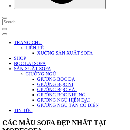
TRANG CHỦ
LIÊN HỆ
XƯỞNG SẢN XUẤT SOFA
SHOP
BỌC LẠI SOFA
SẢN XUẤT SOFA
GIƯỜNG NGỦ
GIƯỜNG BỌC DA
GIƯỜNG BỌC NỈ
GIƯỜNG BỌC VẢI
GIƯỜNG BỌC NHUNG
GIƯỜNG NGỦ HIỆN ĐẠI
GIƯỜNG NGỦ TÂN CỔ ĐIỂN
TIN TỨC
CÁC MẪU SOFA ĐẸP NHẤT TẠI