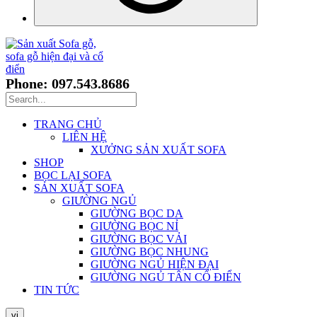
Phone: 097.543.8686
TRANG CHỦ
LIÊN HỆ
XƯỞNG SẢN XUẤT SOFA
SHOP
BỌC LẠI SOFA
SẢN XUẤT SOFA
GIƯỜNG NGỦ
GIƯỜNG BỌC DA
GIƯỜNG BỌC NỈ
GIƯỜNG BỌC VẢI
GIƯỜNG BỌC NHUNG
GIƯỜNG NGỦ HIỆN ĐẠI
GIƯỜNG NGỦ TÂN CỔ ĐIỂN
TIN TỨC
vi