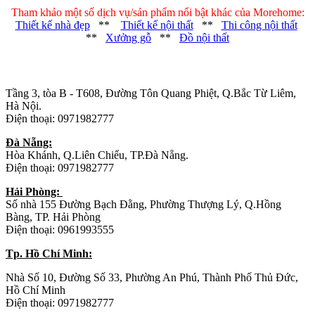
Tham khảo một số dịch vụ/sản phẩm nổi bật khác của Morehome:
Thiết kế nhà đẹp
**
Thiết kế nội thất
**
Thi công nội thất
**
Xưởng gỗ
**
Đồ nội thất
Trụ sở chính
:
Tầng 3, tòa B - T608, Đường Tôn Quang Phiệt, Q.Bắc Từ Liêm,
Hà Nội.
Điện thoại: 0971982777
Đà Nẵng:
Hòa Khánh, Q.Liên Chiểu, TP.Đà Nẵng.
Điện thoại: 0971982777
Hải Phòng:
Số nhà 155 Đường Bạch Đằng, Phường Thượng Lý, Q.Hồng
Bàng, TP. Hải Phòng
Điện thoại: 0961993555
Tp. Hồ Chí Minh:
Nhà Số 10, Đường Số 33, Phường An Phú, Thành Phố Thủ Đức,
Hồ Chí Minh
Điện thoại: 0971982777