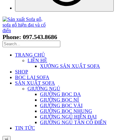
Phone: 097.543.8686
TRANG CHỦ
LIÊN HỆ
XƯỞNG SẢN XUẤT SOFA
SHOP
BỌC LẠI SOFA
SẢN XUẤT SOFA
GIƯỜNG NGỦ
GIƯỜNG BỌC DA
GIƯỜNG BỌC NỈ
GIƯỜNG BỌC VẢI
GIƯỜNG BỌC NHUNG
GIƯỜNG NGỦ HIỆN ĐẠI
GIƯỜNG NGỦ TÂN CỔ ĐIỂN
TIN TỨC
vi