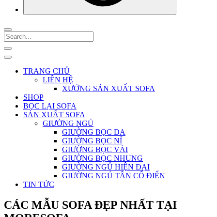
TRANG CHỦ
LIÊN HỆ
XƯỞNG SẢN XUẤT SOFA
SHOP
BỌC LẠI SOFA
SẢN XUẤT SOFA
GIƯỜNG NGỦ
GIƯỜNG BỌC DA
GIƯỜNG BỌC NỈ
GIƯỜNG BỌC VẢI
GIƯỜNG BỌC NHUNG
GIƯỜNG NGỦ HIỆN ĐẠI
GIƯỜNG NGỦ TÂN CỔ ĐIỂN
TIN TỨC
CÁC MẪU SOFA ĐẸP NHẤT TẠI