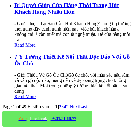
Bí Quyết Giúp Cửa Hàng Thời Trang Hút
Khách Hàng Nhiều Hơn
- Giới Thiệu: Tại Sao Cần Hút Khách Hàng?Trong thị trường
thời trang đầy cạnh tranh hiện nay, việc hút khách hàng
không chỉ là cần thiết mà còn là nghệ thuật. Để cửa hàng thời
tra
Read More
7 Ý Tưởng Thiết Kế Nội Thất Độc Đáo Với Gỗ
Óc Chó
- Giới Thiệu Về Gỗ Óc ChóGỗ óc chó, với màu sắc nâu sẫm
và vân gỗ độc đáo, mang đến vẻ đẹp sang trọng cho không
gian nội thất. Một trong những ý tưởng thiết kế nổi bật là sử
dụng
Read More
Page 1 of 49
First
Previous
[1]
2
3
4
5
Next
Last
Zalo
|
Facebook
|
09.31.31.88.77