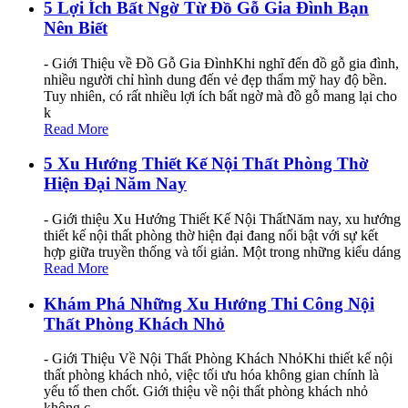
5 Lợi Ích Bất Ngờ Từ Đồ Gỗ Gia Đình Bạn
Nên Biết
- Giới Thiệu về Đồ Gỗ Gia ĐìnhKhi nghĩ đến đồ gỗ gia đình,
nhiều người chỉ hình dung đến vẻ đẹp thẩm mỹ hay độ bền.
Tuy nhiên, có rất nhiều lợi ích bất ngờ mà đồ gỗ mang lại cho
k
Read More
5 Xu Hướng Thiết Kế Nội Thất Phòng Thờ
Hiện Đại Năm Nay
- Giới thiệu Xu Hướng Thiết Kế Nội ThấtNăm nay, xu hướng
thiết kế nội thất phòng thờ hiện đại đang nổi bật với sự kết
hợp giữa truyền thống và tối giản. Một trong những kiểu dáng
Read More
Khám Phá Những Xu Hướng Thi Công Nội
Thất Phòng Khách Nhỏ
- Giới Thiệu Về Nội Thất Phòng Khách NhỏKhi thiết kế nội
thất phòng khách nhỏ, việc tối ưu hóa không gian chính là
yếu tố then chốt. Giới thiệu về nội thất phòng khách nhỏ
không c