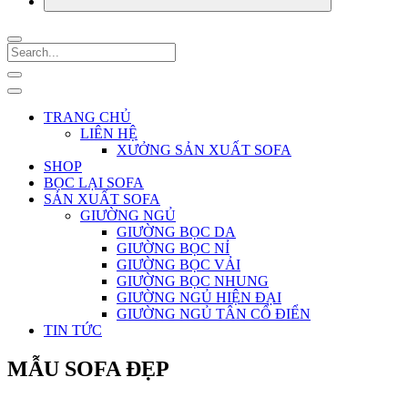
TRANG CHỦ
LIÊN HỆ
XƯỞNG SẢN XUẤT SOFA
SHOP
BỌC LẠI SOFA
SẢN XUẤT SOFA
GIƯỜNG NGỦ
GIƯỜNG BỌC DA
GIƯỜNG BỌC NỈ
GIƯỜNG BỌC VẢI
GIƯỜNG BỌC NHUNG
GIƯỜNG NGỦ HIỆN ĐẠI
GIƯỜNG NGỦ TÂN CỔ ĐIỂN
TIN TỨC
MẪU SOFA ĐẸP