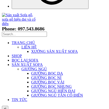
Phone: 097.543.8686
TRANG CHỦ
LIÊN HỆ
XƯỞNG SẢN XUẤT SOFA
SHOP
BỌC LẠI SOFA
SẢN XUẤT SOFA
GIƯỜNG NGỦ
GIƯỜNG BỌC DA
GIƯỜNG BỌC NỈ
GIƯỜNG BỌC VẢI
GIƯỜNG BỌC NHUNG
GIƯỜNG NGỦ HIỆN ĐẠI
GIƯỜNG NGỦ TÂN CỔ ĐIỂN
TIN TỨC
vi