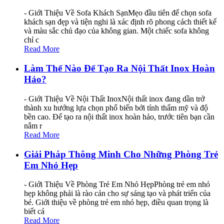
- Giới Thiệu Về Sofa Khách SạnMẹo đầu tiên để chọn sofa
khách sạn đẹp và tiện nghi là xác định rõ phong cách thiết kế
và màu sắc chủ đạo của không gian. Một chiếc sofa không
chỉ c
Read More
Làm Thế Nào Để Tạo Ra Nội Thất Inox Hoàn
Hảo?
- Giới Thiệu Về Nội Thất InoxNội thất inox đang dần trở
thành xu hướng lựa chọn phổ biến bởi tính thẩm mỹ và độ
bền cao. Để tạo ra nội thất inox hoàn hảo, trước tiên bạn cần
nắm r
Read More
Giải Pháp Thông Minh Cho Những Phòng Trẻ
Em Nhỏ Hẹp
- Giới Thiệu Về Phòng Trẻ Em Nhỏ HẹpPhòng trẻ em nhỏ
hẹp không phải là rào cản cho sự sáng tạo và phát triển của
bé. Giới thiệu về phòng trẻ em nhỏ hẹp, điều quan trọng là
biết cá
Read More