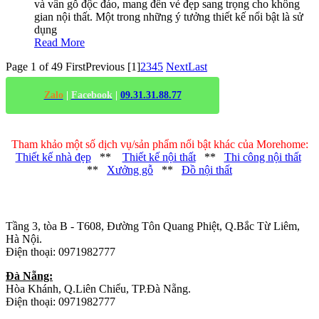
và vân gỗ độc đáo, mang đến vẻ đẹp sang trọng cho không
gian nội thất. Một trong những ý tưởng thiết kế nổi bật là sử
dụng
Read More
Page 1 of 49
First
Previous
[1]
2
3
4
5
Next
Last
Zalo
|
Facebook
|
09.31.31.88.77
Tham khảo một số dịch vụ/sản phẩm nổi bật khác của Morehome:
Thiết kế nhà đẹp
**
Thiết kế nội thất
**
Thi công nội thất
**
Xưởng gỗ
**
Đồ nội thất
Trụ sở chính
:
Tầng 3, tòa B - T608, Đường Tôn Quang Phiệt, Q.Bắc Từ Liêm,
Hà Nội.
Điện thoại: 0971982777
Đà Nẵng:
Hòa Khánh, Q.Liên Chiểu, TP.Đà Nẵng.
Điện thoại: 0971982777