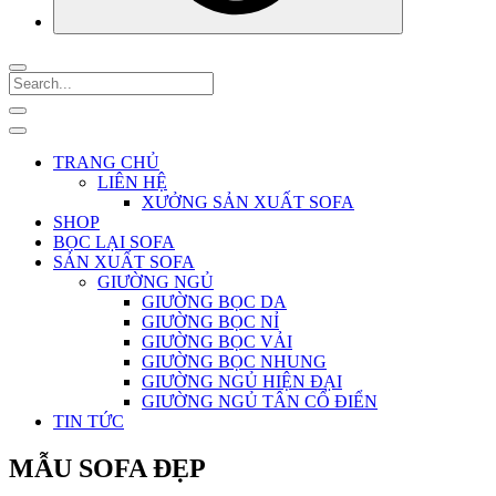
TRANG CHỦ
LIÊN HỆ
XƯỞNG SẢN XUẤT SOFA
SHOP
BỌC LẠI SOFA
SẢN XUẤT SOFA
GIƯỜNG NGỦ
GIƯỜNG BỌC DA
GIƯỜNG BỌC NỈ
GIƯỜNG BỌC VẢI
GIƯỜNG BỌC NHUNG
GIƯỜNG NGỦ HIỆN ĐẠI
GIƯỜNG NGỦ TÂN CỔ ĐIỂN
TIN TỨC
MẪU SOFA ĐẸP