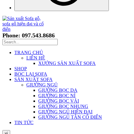
Phone: 097.543.8686
TRANG CHỦ
LIÊN HỆ
XƯỞNG SẢN XUẤT SOFA
SHOP
BỌC LẠI SOFA
SẢN XUẤT SOFA
GIƯỜNG NGỦ
GIƯỜNG BỌC DA
GIƯỜNG BỌC NỈ
GIƯỜNG BỌC VẢI
GIƯỜNG BỌC NHUNG
GIƯỜNG NGỦ HIỆN ĐẠI
GIƯỜNG NGỦ TÂN CỔ ĐIỂN
TIN TỨC
vi