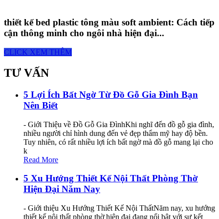
thiết kế bed plastic tông màu soft ambient: Cách tiếp
cận thông minh cho ngôi nhà hiện đại...
CLICK XEM THÊM
TƯ VẤN
5 Lợi Ích Bất Ngờ Từ Đồ Gỗ Gia Đình Bạn
Nên Biết
- Giới Thiệu về Đồ Gỗ Gia ĐìnhKhi nghĩ đến đồ gỗ gia đình,
nhiều người chỉ hình dung đến vẻ đẹp thẩm mỹ hay độ bền.
Tuy nhiên, có rất nhiều lợi ích bất ngờ mà đồ gỗ mang lại cho
k
Read More
5 Xu Hướng Thiết Kế Nội Thất Phòng Thờ
Hiện Đại Năm Nay
- Giới thiệu Xu Hướng Thiết Kế Nội ThấtNăm nay, xu hướng
thiết kế nội thất phòng thờ hiện đại đang nổi bật với sự kết