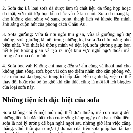
2. Sofa da: Là loại sofa đã được làm từ chất liệu da tổng hợp hoặc
da thật, với một lớp bọc bền chắc và dễ lau chùi. Sofa da mang lại
cho không gian sống vẻ sang trọng, thanh lịch và khoác lên mình
ánh sáng cuộn hút của phong cách Châu Âu.
3. Sofa giường: Vừa là nơi ngồi thư giãn, vừa là giường ngủ dự
phòng, sofa giường là một trong những loại sofa đa chức năng phổ
biến nhất. Với thiết kế thông minh và tiện lợi, sofa giường giúp bạn
tiết kiệm không gian và tạo ra một khu vực nghỉ ngơi thoải mái
trong căn nhà của mình.
4. Sofa bọc vải: Không chỉ mang đến sự ấm cúng và thoải mái cho
không gian sống, sofa bọc vải còn tạo điểm nhấn cho căn phòng với
các mẫu mã đa dạng và trang trí hấp dẫn. Bên cạnh đó, việc có thể
thay đổi hoặc rửa bỏ áo ghế khi cần thiết cũng là một lợi ích biggies
của loại sofa này.
Những tiện ích đặc biệt của sofa
Sofa không chỉ là một món nội thất đơn thuần, mà còn mang đến
những tiện ích đặc biệt cho cuộc sống hàng ngày của bạn. Đầu tiên,
sofa là nơi lý tưởng để bạn nghỉ ngơi sau những giờ làm việc căng
thẳng. Chút thời gian được tự do nằm dài trên sofa giúp bạn tái tạo