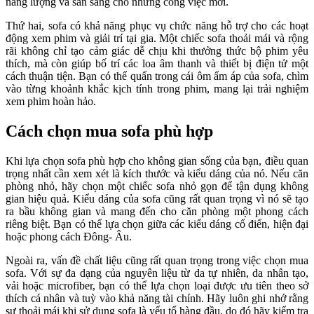
năng lượng và sẵn sàng cho những công việc mới.
Thứ hai, sofa có khả năng phục vụ chức năng hỗ trợ cho các hoạt
động xem phim và giải trí tại gia. Một chiếc sofa thoải mái và rộng
rãi không chỉ tạo cảm giác dễ chịu khi thưởng thức bộ phim yêu
thích, mà còn giúp bố trí các loa âm thanh và thiết bị điện tử một
cách thuận tiện. Bạn có thể quấn trong cái ôm ấm áp của sofa, chìm
vào từng khoảnh khắc kịch tính trong phim, mang lại trải nghiệm
xem phim hoàn hảo.
Cách chọn mua sofa phù hợp
Khi lựa chọn sofa phù hợp cho không gian sống của bạn, điều quan
trọng nhất cần xem xét là kích thước và kiểu dáng của nó. Nếu căn
phòng nhỏ, hãy chọn một chiếc sofa nhỏ gọn để tận dụng không
gian hiệu quả. Kiểu dáng của sofa cũng rất quan trọng vì nó sẽ tạo
ra bầu không gian và mang đến cho căn phòng một phong cách
riêng biệt. Bạn có thể lựa chọn giữa các kiểu dáng cổ điển, hiện đại
hoặc phong cách Đông- Âu.
Ngoài ra, vấn đề chất liệu cũng rất quan trọng trong việc chọn mua
sofa. Với sự đa dạng của nguyên liệu từ da tự nhiên, da nhân tạo,
vải hoặc microfiber, bạn có thể lựa chọn loại được ưu tiên theo sở
thích cá nhân và tuỳ vào khả năng tài chính. Hãy luôn ghi nhớ rằng
sự thoải mái khi sử dụng sofa là yếu tố hàng đầu, do đó hãy kiểm tra