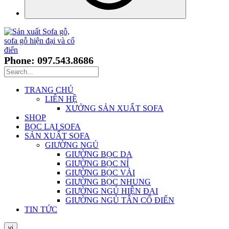
Phone: 097.543.8686
TRANG CHỦ
LIÊN HỆ
XƯỞNG SẢN XUẤT SOFA
SHOP
BỌC LẠI SOFA
SẢN XUẤT SOFA
GIƯỜNG NGỦ
GIƯỜNG BỌC DA
GIƯỜNG BỌC NỈ
GIƯỜNG BỌC VẢI
GIƯỜNG BỌC NHUNG
GIƯỜNG NGỦ HIỆN ĐẠI
GIƯỜNG NGỦ TÂN CỔ ĐIỂN
TIN TỨC
vi