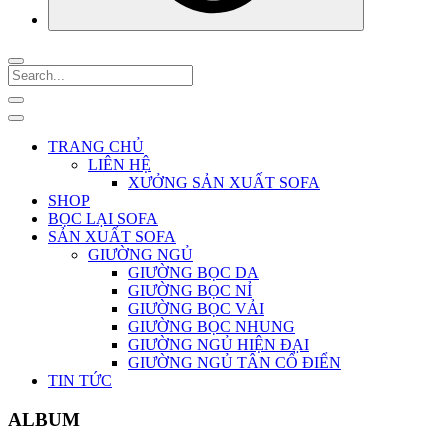
TRANG CHỦ
LIÊN HỆ
XƯỞNG SẢN XUẤT SOFA
SHOP
BỌC LẠI SOFA
SẢN XUẤT SOFA
GIƯỜNG NGỦ
GIƯỜNG BỌC DA
GIƯỜNG BỌC NỈ
GIƯỜNG BỌC VẢI
GIƯỜNG BỌC NHUNG
GIƯỜNG NGỦ HIỆN ĐẠI
GIƯỜNG NGỦ TÂN CỔ ĐIỂN
TIN TỨC
ALBUM