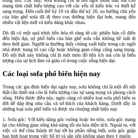
trung lưu. Lúc này, sofa không chỉ là nơi ngồi thoải mái mà còn
mang tính chất biểu tượng cao với các yếu tố kiến trúc và thiết kế
sang trọng. Đến cuối thế kỷ 19 và đầu thế kỷ 20, xu hướng chủ yếu
của bàn ghế sofa đã đi theo con đường hiện đại hơn, mang đến
nhiều vật liệu mới và kiểu dáng khác nhau.
Dù đã có một quá trình tiến hóa rõ ràng từ các phiên bản cổ điển
đến hiện đại, sự phổ biến của bàn ghế sofa vẫn không hề mất đi
theo thời gian. Người ta thường thấy chúng xuất hiện trong các ngôi
nhà được trang trí cao cấp hoặc không gian công cộng sang trọng.
Đồ nội thất này không chỉ là một món đồ tiện ích mà còn là biểu
tượng của sự lịch lãm và giàu có trong cuộc sống hiện đại.
Các loại sofa phổ biến hiện nay
Trong các gia đình hiện đại ngày nay, sofa không chỉ là một đồ nội
thất cần thiết mà còn là biểu tượng của sự sang trọng và phong cách
sống. Hiểu được điều này, ngày càng có nhiều loại sofa phổ biến ra
đời để đáp ứng nhu cầu và sở thích của khách hàng. Dưới đây là
những loại sofa phổ biến và được ưa chuộng nhất hiện nay.
1. Sofa góc: Với kiểu dáng góc vuông hoặc bo tròn, sofa góc mang
lại cho không gian sống khả năng tối ưu hóa diện tích. Ngoài ra, với
việc có thể chia thành từ hai tới ba phần riêng biệt, sofa góc giúp
bạn linh hoạt trong việc bố trí và sắp xếp không gian theo ý muốn.