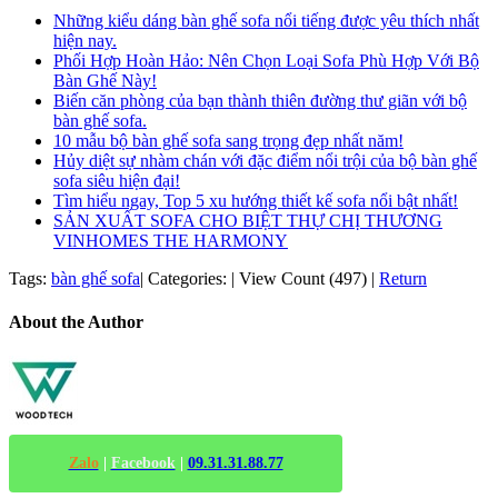
Những kiểu dáng bàn ghế sofa nổi tiếng được yêu thích nhất
hiện nay.
Phối Hợp Hoàn Hảo: Nên Chọn Loại Sofa Phù Hợp Với Bộ
Bàn Ghế Này!
Biến căn phòng của bạn thành thiên đường thư giãn với bộ
bàn ghế sofa.
10 mẫu bộ bàn ghế sofa sang trọng đẹp nhất năm!
Hủy diệt sự nhàm chán với đặc điểm nổi trội của bộ bàn ghế
sofa siêu hiện đại!
Tìm hiểu ngay, Top 5 xu hướng thiết kế sofa nổi bật nhất!
SẢN XUẤT SOFA CHO BIỆT THỰ CHỊ THƯƠNG
VINHOMES THE HARMONY
Tags:
bàn ghế sofa
|
Categories:
|
View Count (497)
|
Return
About the Author
Zalo
|
Facebook
|
09.31.31.88.77