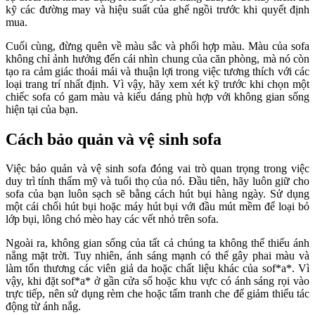
kỹ các đường may và hiệu suất của ghế ngồi trước khi quyết định
mua.
Cuối cùng, đừng quên về màu sắc và phối hợp màu. Màu của sofa
không chỉ ảnh hưởng đến cái nhìn chung của căn phòng, mà nó còn
tạo ra cảm giác thoải mái và thuận lợi trong việc tương thích với các
loại trang trí nhất định. Vì vậy, hãy xem xét kỹ trước khi chọn một
chiếc sofa có gam màu và kiểu dáng phù hợp với không gian sống
hiện tại của bạn.
Cách bảo quản và vệ sinh sofa
Việc bảo quản và vệ sinh sofa đóng vai trò quan trọng trong việc
duy trì tính thẩm mỹ và tuổi thọ của nó. Đầu tiên, hãy luôn giữ cho
sofa của bạn luôn sạch sẽ bằng cách hút bụi hàng ngày. Sử dụng
một cái chổi hút bụi hoặc máy hút bụi với đầu mút mềm để loại bỏ
lớp bụi, lông chó mèo hay các vết nhỏ trên sofa.
Ngoài ra, không gian sống của tất cả chúng ta không thể thiếu ánh
nắng mặt trời. Tuy nhiên, ánh sáng mạnh có thể gây phai màu và
làm tổn thương các viên giả da hoặc chất liệu khác của sof*a*. Vì
vậy, khi đặt sof*a* ở gần cửa sổ hoặc khu vực có ánh sáng rọi vào
trực tiếp, nên sử dụng rèm che hoặc tấm tranh che để giảm thiểu tác
động từ ánh nắg.