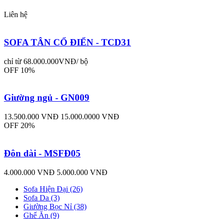
Liên hệ
SOFA TÂN CỔ ĐIỂN - TCD31
chỉ từ 68.000.000VNĐ/ bộ
OFF 10%
Giường ngủ - GN009
13.500.000 VNĐ
15.000.0000 VNĐ
OFF 20%
Đôn dài - MSFĐ05
4.000.000 VNĐ
5.000.000 VNĐ
Sofa Hiện Đại (26)
Sofa Da (3)
Giường Bọc Nỉ (38)
Ghế Ăn (9)