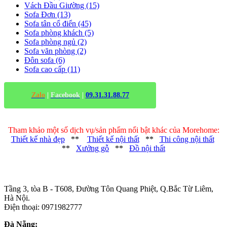
Vách Đầu Giường (15)
Sofa Đơn (13)
Sofa tân cổ điển (45)
Sofa phòng khách (5)
Sofa phòng ngủ (2)
Sofa văn phòng (2)
Đôn sofa (6)
Sofa cao cấp (11)
Zalo
|
Facebook
|
09.31.31.88.77
Tham khảo một số dịch vụ/sản phẩm nổi bật khác của Morehome:
Thiết kế nhà đẹp
**
Thiết kế nội thất
**
Thi công nội thất
**
Xưởng gỗ
**
Đồ nội thất
Trụ sở chính
:
Tầng 3, tòa B - T608, Đường Tôn Quang Phiệt, Q.Bắc Từ Liêm,
Hà Nội.
Điện thoại: 0971982777
Đà Nẵng: