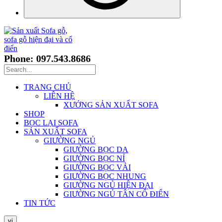
Phone: 097.543.8686
TRANG CHỦ
LIÊN HỆ
XƯỞNG SẢN XUẤT SOFA
SHOP
BỌC LẠI SOFA
SẢN XUẤT SOFA
GIƯỜNG NGỦ
GIƯỜNG BỌC DA
GIƯỜNG BỌC NỈ
GIƯỜNG BỌC VẢI
GIƯỜNG BỌC NHUNG
GIƯỜNG NGỦ HIỆN ĐẠI
GIƯỜNG NGỦ TÂN CỔ ĐIỂN
TIN TỨC
vi