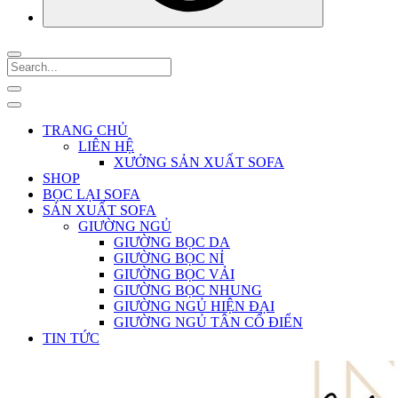
TRANG CHỦ
LIÊN HỆ
XƯỞNG SẢN XUẤT SOFA
SHOP
BỌC LẠI SOFA
SẢN XUẤT SOFA
GIƯỜNG NGỦ
GIƯỜNG BỌC DA
GIƯỜNG BỌC NỈ
GIƯỜNG BỌC VẢI
GIƯỜNG BỌC NHUNG
GIƯỜNG NGỦ HIỆN ĐẠI
GIƯỜNG NGỦ TÂN CỔ ĐIỂN
TIN TỨC