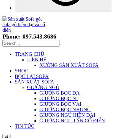
Phone: 097.543.8686
TRANG CHỦ
LIÊN HỆ
XƯỞNG SẢN XUẤT SOFA
SHOP
BỌC LẠI SOFA
SẢN XUẤT SOFA
GIƯỜNG NGỦ
GIƯỜNG BỌC DA
GIƯỜNG BỌC NỈ
GIƯỜNG BỌC VẢI
GIƯỜNG BỌC NHUNG
GIƯỜNG NGỦ HIỆN ĐẠI
GIƯỜNG NGỦ TÂN CỔ ĐIỂN
TIN TỨC
vi