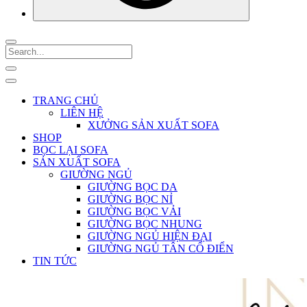
TRANG CHỦ
LIÊN HỆ
XƯỞNG SẢN XUẤT SOFA
SHOP
BỌC LẠI SOFA
SẢN XUẤT SOFA
GIƯỜNG NGỦ
GIƯỜNG BỌC DA
GIƯỜNG BỌC NỈ
GIƯỜNG BỌC VẢI
GIƯỜNG BỌC NHUNG
GIƯỜNG NGỦ HIỆN ĐẠI
GIƯỜNG NGỦ TÂN CỔ ĐIỂN
TIN TỨC