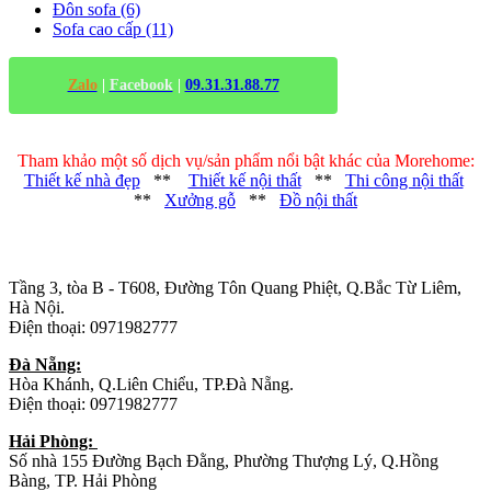
Đôn sofa (6)
Sofa cao cấp (11)
Zalo
|
Facebook
|
09.31.31.88.77
Tham khảo một số dịch vụ/sản phẩm nổi bật khác của Morehome:
Thiết kế nhà đẹp
**
Thiết kế nội thất
**
Thi công nội thất
**
Xưởng gỗ
**
Đồ nội thất
Trụ sở chính
:
Tầng 3, tòa B - T608, Đường Tôn Quang Phiệt, Q.Bắc Từ Liêm,
Hà Nội.
Điện thoại: 0971982777
Đà Nẵng:
Hòa Khánh, Q.Liên Chiểu, TP.Đà Nẵng.
Điện thoại: 0971982777
Hải Phòng:
Số nhà 155 Đường Bạch Đằng, Phường Thượng Lý, Q.Hồng
Bàng, TP. Hải Phòng