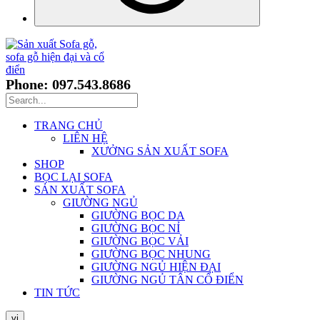
Phone: 097.543.8686
TRANG CHỦ
LIÊN HỆ
XƯỞNG SẢN XUẤT SOFA
SHOP
BỌC LẠI SOFA
SẢN XUẤT SOFA
GIƯỜNG NGỦ
GIƯỜNG BỌC DA
GIƯỜNG BỌC NỈ
GIƯỜNG BỌC VẢI
GIƯỜNG BỌC NHUNG
GIƯỜNG NGỦ HIỆN ĐẠI
GIƯỜNG NGỦ TÂN CỔ ĐIỂN
TIN TỨC
vi