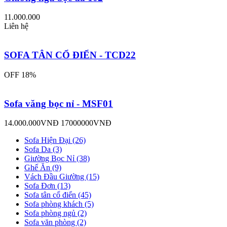
11.000.000
Liên hệ
SOFA TÂN CỔ ĐIỂN - TCD22
OFF 18%
Sofa văng bọc nỉ - MSF01
14.000.000VNĐ
17000000VNĐ
Sofa Hiện Đại (26)
Sofa Da (3)
Giường Bọc Nỉ (38)
Ghế Ăn (9)
Vách Đầu Giường (15)
Sofa Đơn (13)
Sofa tân cổ điển (45)
Sofa phòng khách (5)
Sofa phòng ngủ (2)
Sofa văn phòng (2)