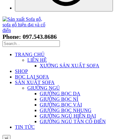
Phone: 097.543.8686
TRANG CHỦ
LIÊN HỆ
XƯỞNG SẢN XUẤT SOFA
SHOP
BỌC LẠI SOFA
SẢN XUẤT SOFA
GIƯỜNG NGỦ
GIƯỜNG BỌC DA
GIƯỜNG BỌC NỈ
GIƯỜNG BỌC VẢI
GIƯỜNG BỌC NHUNG
GIƯỜNG NGỦ HIỆN ĐẠI
GIƯỜNG NGỦ TÂN CỔ ĐIỂN
TIN TỨC
vi