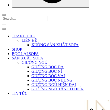
TRANG CHỦ
LIÊN HỆ
XƯỞNG SẢN XUẤT SOFA
SHOP
BỌC LẠI SOFA
SẢN XUẤT SOFA
GIƯỜNG NGỦ
GIƯỜNG BỌC DA
GIƯỜNG BỌC NỈ
GIƯỜNG BỌC VẢI
GIƯỜNG BỌC NHUNG
GIƯỜNG NGỦ HIỆN ĐẠI
GIƯỜNG NGỦ TÂN CỔ ĐIỂN
TIN TỨC