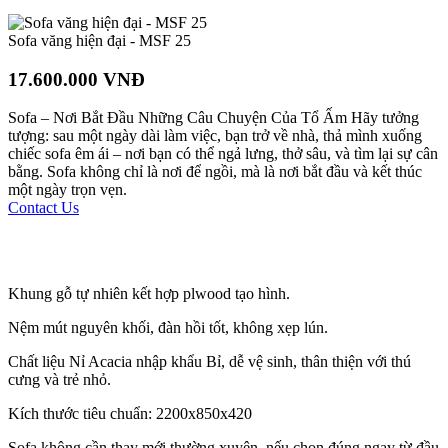
Sofa văng hiện đại - MSF 25
17.600.000 VNĐ
Sofa – Nơi Bắt Đầu Những Câu Chuyện Của Tổ Ấm Hãy tưởng
tượng: sau một ngày dài làm việc, bạn trở về nhà, thả mình xuống
chiếc sofa êm ái – nơi bạn có thể ngả lưng, thở sâu, và tìm lại sự cân
bằng. Sofa không chỉ là nơi để ngồi, mà là nơi bắt đầu và kết thúc
một ngày trọn vẹn.
Contact Us
Khung gỗ tự nhiên kết hợp plwood tạo hình.
Nệm mút nguyên khối, đàn hồi tốt, không xẹp lún.
Chất liệu Nỉ Acacia nhập khẩu Bỉ, dễ vệ sinh, thân thiện với thú
cưng và trẻ nhỏ.
Kích thước tiêu chuẩn: 2200x850x420
Sofa không cần thay mới thường xuyên, nếu chọn đúng ngay từ đầu