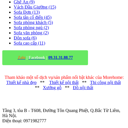
Ghế Ăn (9)
Vách Đầu Giường (15)
Sofa Đơn (13)
Sofa tân cổ điển (45)
Sofa phòng khách (5)
Sofa phòng ngủ (2)
Sofa văn phòng (2)
Đôn sofa (6)
Sofa cao cấp (11)
Zalo
|
Facebook
|
09.31.31.88.77
Tham khảo một số dịch vụ/sản phẩm nổi bật khác của Morehome:
Thiết kế nhà đẹp
**
Thiết kế nội thất
**
Thi công nội thất
**
Xưởng gỗ
**
Đồ nội thất
Trụ sở chính
:
Tầng 3, tòa B - T608, Đường Tôn Quang Phiệt, Q.Bắc Từ Liêm,
Hà Nội.
Điện thoại: 0971982777