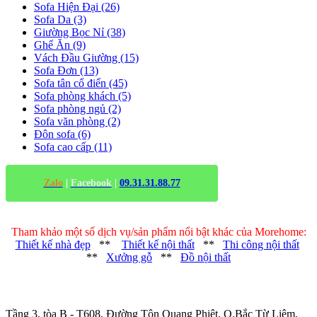
Sofa Hiện Đại (26)
Sofa Da (3)
Giường Bọc Nỉ (38)
Ghế Ăn (9)
Vách Đầu Giường (15)
Sofa Đơn (13)
Sofa tân cổ điển (45)
Sofa phòng khách (5)
Sofa phòng ngủ (2)
Sofa văn phòng (2)
Đôn sofa (6)
Sofa cao cấp (11)
Zalo
|
Facebook
|
09.31.31.88.77
Tham khảo một số dịch vụ/sản phẩm nổi bật khác của Morehome:
Thiết kế nhà đẹp
**
Thiết kế nội thất
**
Thi công nội thất
**
Xưởng gỗ
**
Đồ nội thất
Trụ sở chính
:
Tầng 3, tòa B - T608, Đường Tôn Quang Phiệt, Q.Bắc Từ Liêm,