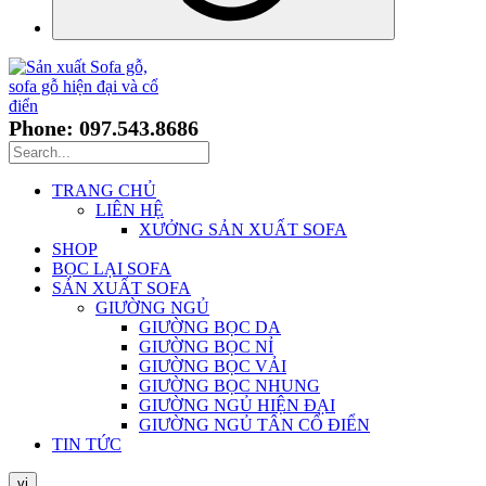
Phone: 097.543.8686
TRANG CHỦ
LIÊN HỆ
XƯỞNG SẢN XUẤT SOFA
SHOP
BỌC LẠI SOFA
SẢN XUẤT SOFA
GIƯỜNG NGỦ
GIƯỜNG BỌC DA
GIƯỜNG BỌC NỈ
GIƯỜNG BỌC VẢI
GIƯỜNG BỌC NHUNG
GIƯỜNG NGỦ HIỆN ĐẠI
GIƯỜNG NGỦ TÂN CỔ ĐIỂN
TIN TỨC
vi