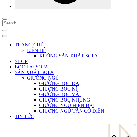
TRANG CHỦ
LIÊN HỆ
XƯỞNG SẢN XUẤT SOFA
SHOP
BỌC LẠI SOFA
SẢN XUẤT SOFA
GIƯỜNG NGỦ
GIƯỜNG BỌC DA
GIƯỜNG BỌC NỈ
GIƯỜNG BỌC VẢI
GIƯỜNG BỌC NHUNG
GIƯỜNG NGỦ HIỆN ĐẠI
GIƯỜNG NGỦ TÂN CỔ ĐIỂN
TIN TỨC