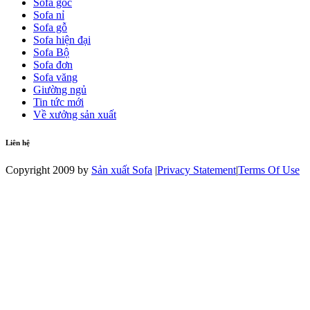
Sofa góc
Sofa nỉ
Sofa gỗ
Sofa hiện đại
Sofa Bộ
Sofa đơn
Sofa văng
Giường ngủ
Tin tức mới
Về xưởng sản xuất
Liên hệ
Copyright 2009 by
Sản xuất Sofa
|
Privacy Statement
|
Terms Of Use