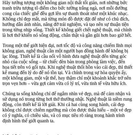
Hãy tưởng tượng một không gian nội thất tối giản, nơi những bức
tranh trừu tượng tô điểm cho bức tường trắng ngà, nơi mỗi đường
cong của chiếc ghế đều gợi lên sự thanh thoát như một khúc nhạc.
Không chỉ đẹp mắt, mà từng món đồ được đặt để như có chủ đích,
hướng dẫn ánh nhìn, nâng đỡ trải nghiệm, và tạo nên sự thuận tiện
trong từng nhịp sống. Thiết kế không giết chết nghệ thuật, mà chính
là hơi thở khiến nó sống động, chân thật và gần gũi hơn bao giờ hết.
Trong một thế giới hiện đại, nơi tốc độ và công năng chiếm lĩnh mọi
không gian, nghệ thuật cần một người bạn đồng hành để không bị
lạc lõng. Thiết kế là cầu nối vô hình đưa nghệ thuật đến từng góc
nhỏ của cuộc sống – từ chiếc đèn bàn trong phòng làm việc, đến
họa tiết trên vỏ gối tựa. Khi nghệ thuật thổi hồn vào cái đẹp, thì thiết
kế mang đến lý do để nó tồn tại. Và chính trong sự hòa quyện ấy,
một không gian, một vật thể, hay thậm chí một khoảnh khắc trở nên
trọn vẹn hơn – vừa gợi cảm vừa có lý trí, vừa tinh tế vừa hữu ích.
Chúng ta sống không chỉ để ngắm nhìn vẻ đẹp, mà để cảm nhận và
sử dụng nó trong từng hơi thở thường nhật. Nghệ thuật là niềm rung
động, còn thiết kế là lời giải. Khi cả hai cùng song hành, cái đẹp
không chỉ được chiêm ngưỡng mà còn được thấu hiểu – một vẻ đẹp
có ý nghĩa, có chiều sâu, và có mục tiêu rõ ràng trong hành trình
định hình thế giới quanh ta.