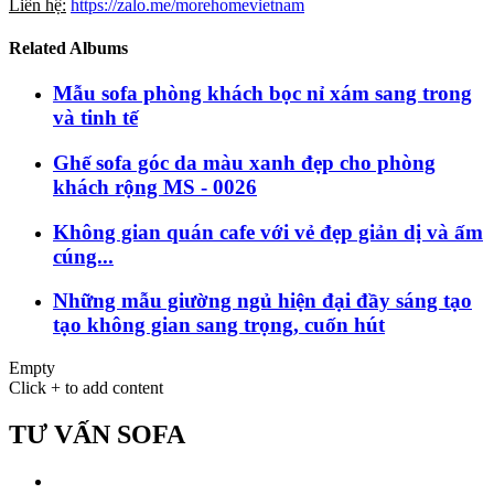
Liên hệ:
https://zalo.me/morehomevietnam
Related Albums
Mẫu sofa phòng khách bọc nỉ xám sang trong
và tinh tế
Ghế sofa góc da màu xanh đẹp cho phòng
khách rộng MS - 0026
Không gian quán cafe với vẻ đẹp giản dị và ấm
cúng...
Những mẫu giường ngủ hiện đại đầy sáng tạo
tạo không gian sang trọng, cuốn hút
Empty
Click + to add content
TƯ VẤN SOFA