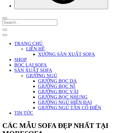
TRANG CHỦ
LIÊN HỆ
XƯỞNG SẢN XUẤT SOFA
SHOP
BỌC LẠI SOFA
SẢN XUẤT SOFA
GIƯỜNG NGỦ
GIƯỜNG BỌC DA
GIƯỜNG BỌC NỈ
GIƯỜNG BỌC VẢI
GIƯỜNG BỌC NHUNG
GIƯỜNG NGỦ HIỆN ĐẠI
GIƯỜNG NGỦ TÂN CỔ ĐIỂN
TIN TỨC
CÁC MẪU SOFA ĐẸP NHẤT TẠI