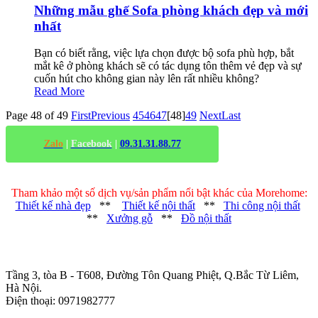
Những mẫu ghế Sofa phòng khách đẹp và mới
nhất
Bạn có biết rằng, việc lựa chọn được bộ sofa phù hợp, bắt
mắt kê ở phòng khách sẽ có tác dụng tôn thêm vẻ đẹp và sự
cuốn hút cho không gian này lên rất nhiều không?
Read More
Page 48 of 49
First
Previous
45
46
47
[48]
49
Next
Last
Zalo
|
Facebook
|
09.31.31.88.77
Tham khảo một số dịch vụ/sản phẩm nổi bật khác của Morehome:
Thiết kế nhà đẹp
**
Thiết kế nội thất
**
Thi công nội thất
**
Xưởng gỗ
**
Đồ nội thất
Trụ sở chính
:
Tầng 3, tòa B - T608, Đường Tôn Quang Phiệt, Q.Bắc Từ Liêm,
Hà Nội.
Điện thoại: 0971982777