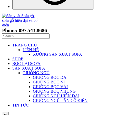
Phone: 097.543.8686
TRANG CHỦ
LIÊN HỆ
XƯỞNG SẢN XUẤT SOFA
SHOP
BỌC LẠI SOFA
SẢN XUẤT SOFA
GIƯỜNG NGỦ
GIƯỜNG BỌC DA
GIƯỜNG BỌC NỈ
GIƯỜNG BỌC VẢI
GIƯỜNG BỌC NHUNG
GIƯỜNG NGỦ HIỆN ĐẠI
GIƯỜNG NGỦ TÂN CỔ ĐIỂN
TIN TỨC
vi