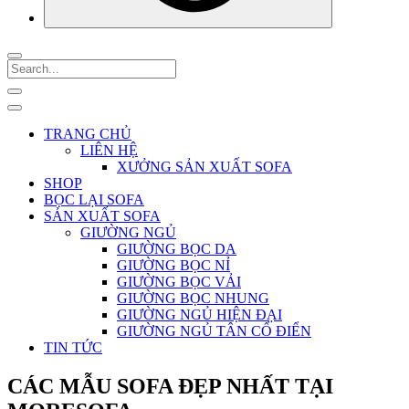
TRANG CHỦ
LIÊN HỆ
XƯỞNG SẢN XUẤT SOFA
SHOP
BỌC LẠI SOFA
SẢN XUẤT SOFA
GIƯỜNG NGỦ
GIƯỜNG BỌC DA
GIƯỜNG BỌC NỈ
GIƯỜNG BỌC VẢI
GIƯỜNG BỌC NHUNG
GIƯỜNG NGỦ HIỆN ĐẠI
GIƯỜNG NGỦ TÂN CỔ ĐIỂN
TIN TỨC
CÁC MẪU SOFA ĐẸP NHẤT TẠI