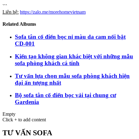
```
Liên hệ:
https://zalo.me/morehomevietnam
Related Albums
Sofa tân cổ điển bọc nỉ màu da cam nổi bật
CD-001
Kiến tạo không gian khác biệt với những mẫu
sofa phòng khách cá tính
Tư vấn lựa chọn mẫu sofa phòng khách hiện
đại ấn tượng nhất
Bộ sofa tân cổ điển bọc vải tại chung cư
Gardenia
Empty
Click + to add content
TƯ VẤN SOFA