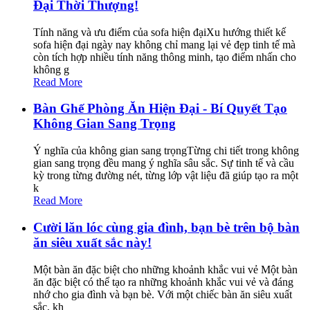
Đại Thời Thượng!
Tính năng và ưu điểm của sofa hiện đạiXu hướng thiết kế
sofa hiện đại ngày nay không chỉ mang lại vẻ đẹp tinh tế mà
còn tích hợp nhiều tính năng thông minh, tạo điểm nhấn cho
không g
Read More
Bàn Ghế Phòng Ăn Hiện Đại - Bí Quyết Tạo
Không Gian Sang Trọng
Ý nghĩa của không gian sang trọngTừng chi tiết trong không
gian sang trọng đều mang ý nghĩa sâu sắc. Sự tinh tế và cầu
kỳ trong từng đường nét, từng lớp vật liệu đã giúp tạo ra một
k
Read More
Cười lăn lóc cùng gia đình, bạn bè trên bộ bàn
ăn siêu xuất sắc này!
Một bàn ăn đặc biệt cho những khoảnh khắc vui vẻ Một bàn
ăn đặc biệt có thể tạo ra những khoảnh khắc vui vẻ và đáng
nhớ cho gia đình và bạn bè. Với một chiếc bàn ăn siêu xuất
sắc, kh