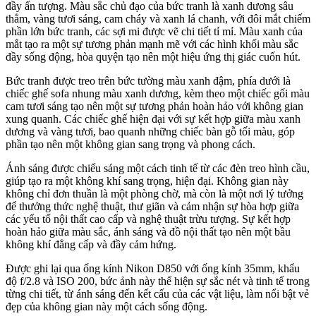
đầy ấn tượng. Màu sắc chủ đạo của bức tranh là xanh dương sâu
thẳm, vàng tươi sáng, cam cháy và xanh lá chanh, với đôi mắt chiếm
phần lớn bức tranh, các sợi mi được vẽ chi tiết tỉ mỉ. Màu xanh của
mắt tạo ra một sự tương phản mạnh mẽ với các hình khối màu sắc
đầy sống động, hòa quyện tạo nên một hiệu ứng thị giác cuốn hút.
Bức tranh được treo trên bức tường màu xanh đậm, phía dưới là
chiếc ghế sofa nhung màu xanh dương, kèm theo một chiếc gối màu
cam tươi sáng tạo nên một sự tương phản hoàn hảo với không gian
xung quanh. Các chiếc ghế hiện đại với sự kết hợp giữa màu xanh
dương và vàng tươi, bao quanh những chiếc bàn gỗ tối màu, góp
phần tạo nên một không gian sang trọng và phong cách.
Ánh sáng được chiếu sáng một cách tinh tế từ các đèn treo hình cầu,
giúp tạo ra một không khí sang trọng, hiện đại. Không gian này
không chỉ đơn thuần là một phòng chờ, mà còn là một nơi lý tưởng
để thưởng thức nghệ thuật, thư giãn và cảm nhận sự hòa hợp giữa
các yếu tố nội thất cao cấp và nghệ thuật trừu tượng. Sự kết hợp
hoàn hảo giữa màu sắc, ánh sáng và đồ nội thất tạo nên một bầu
không khí đẳng cấp và đầy cảm hứng.
Được ghi lại qua ống kính Nikon D850 với ống kính 35mm, khẩu
độ f/2.8 và ISO 200, bức ảnh này thể hiện sự sắc nét và tinh tế trong
từng chi tiết, từ ánh sáng đến kết cấu của các vật liệu, làm nổi bật vẻ
đẹp của không gian này một cách sống động.