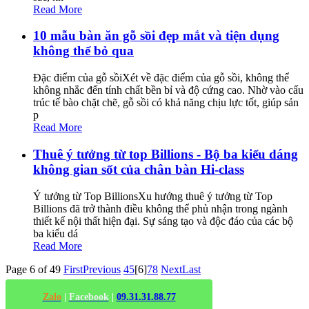
Read More
10 mẫu bàn ăn gỗ sồi đẹp mắt và tiện dụng
không thể bỏ qua
Đặc điểm của gỗ sồiXét về đặc điểm của gỗ sồi, không thể
không nhắc đến tính chất bền bỉ và độ cứng cao. Nhờ vào cấu
trúc tế bào chặt chẽ, gỗ sồi có khả năng chịu lực tốt, giúp sản
p
Read More
Thuê ý tưởng từ top Billions - Bộ ba kiểu dáng
không gian sốt của chân bàn Hi-class
Ý tưởng từ Top BillionsXu hướng thuê ý tưởng từ Top
Billions đã trở thành điều không thể phủ nhận trong ngành
thiết kế nội thất hiện đại. Sự sáng tạo và độc đáo của các bộ
ba kiểu dá
Read More
Page 6 of 49
First
Previous
4
5
[6]
7
8
Next
Last
Zalo
|
Facebook
|
09.31.31.88.77