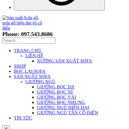
Phone: 097.543.8686
TRANG CHỦ
LIÊN HỆ
XƯỞNG SẢN XUẤT SOFA
SHOP
BỌC LẠI SOFA
SẢN XUẤT SOFA
GIƯỜNG NGỦ
GIƯỜNG BỌC DA
GIƯỜNG BỌC NỈ
GIƯỜNG BỌC VẢI
GIƯỜNG BỌC NHUNG
GIƯỜNG NGỦ HIỆN ĐẠI
GIƯỜNG NGỦ TÂN CỔ ĐIỂN
TIN TỨC
vi