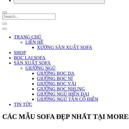
TRANG CHỦ
LIÊN HỆ
XƯỞNG SẢN XUẤT SOFA
SHOP
BỌC LẠI SOFA
SẢN XUẤT SOFA
GIƯỜNG NGỦ
GIƯỜNG BỌC DA
GIƯỜNG BỌC NỈ
GIƯỜNG BỌC VẢI
GIƯỜNG BỌC NHUNG
GIƯỜNG NGỦ HIỆN ĐẠI
GIƯỜNG NGỦ TÂN CỔ ĐIỂN
TIN TỨC
CÁC MẪU SOFA ĐẸP NHẤT TẠI MOR