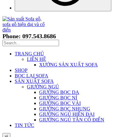
Phone: 097.543.8686
TRANG CHỦ
LIÊN HỆ
XƯỞNG SẢN XUẤT SOFA
SHOP
BỌC LẠI SOFA
SẢN XUẤT SOFA
GIƯỜNG NGỦ
GIƯỜNG BỌC DA
GIƯỜNG BỌC NỈ
GIƯỜNG BỌC VẢI
GIƯỜNG BỌC NHUNG
GIƯỜNG NGỦ HIỆN ĐẠI
GIƯỜNG NGỦ TÂN CỔ ĐIỂN
TIN TỨC
vi