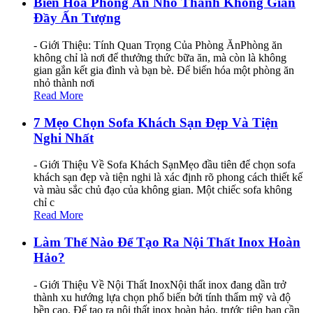
Biến Hóa Phòng Ăn Nhỏ Thành Không Gian
Đầy Ấn Tượng
- Giới Thiệu: Tính Quan Trọng Của Phòng ĂnPhòng ăn
không chỉ là nơi để thưởng thức bữa ăn, mà còn là không
gian gắn kết gia đình và bạn bè. Để biến hóa một phòng ăn
nhỏ thành nơi
Read More
7 Mẹo Chọn Sofa Khách Sạn Đẹp Và Tiện
Nghi Nhất
- Giới Thiệu Về Sofa Khách SạnMẹo đầu tiên để chọn sofa
khách sạn đẹp và tiện nghi là xác định rõ phong cách thiết kế
và màu sắc chủ đạo của không gian. Một chiếc sofa không
chỉ c
Read More
Làm Thế Nào Để Tạo Ra Nội Thất Inox Hoàn
Hảo?
- Giới Thiệu Về Nội Thất InoxNội thất inox đang dần trở
thành xu hướng lựa chọn phổ biến bởi tính thẩm mỹ và độ
bền cao. Để tạo ra nội thất inox hoàn hảo, trước tiên bạn cần