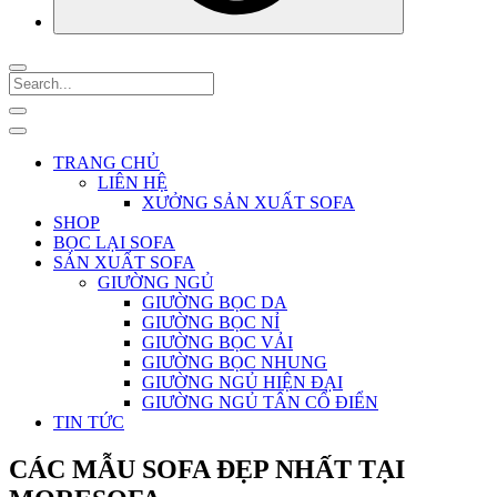
TRANG CHỦ
LIÊN HỆ
XƯỞNG SẢN XUẤT SOFA
SHOP
BỌC LẠI SOFA
SẢN XUẤT SOFA
GIƯỜNG NGỦ
GIƯỜNG BỌC DA
GIƯỜNG BỌC NỈ
GIƯỜNG BỌC VẢI
GIƯỜNG BỌC NHUNG
GIƯỜNG NGỦ HIỆN ĐẠI
GIƯỜNG NGỦ TÂN CỔ ĐIỂN
TIN TỨC
CÁC MẪU SOFA ĐẸP NHẤT TẠI