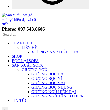
Phone: 097.543.8686
TRANG CHỦ
LIÊN HỆ
XƯỞNG SẢN XUẤT SOFA
SHOP
BỌC LẠI SOFA
SẢN XUẤT SOFA
GIƯỜNG NGỦ
GIƯỜNG BỌC DA
GIƯỜNG BỌC NỈ
GIƯỜNG BỌC VẢI
GIƯỜNG BỌC NHUNG
GIƯỜNG NGỦ HIỆN ĐẠI
GIƯỜNG NGỦ TÂN CỔ ĐIỂN
TIN TỨC
vi