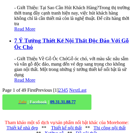
- Giới Thiệu: Tại Sao Cần Hút Khách Hàng?Trong thị trường
thời trang đầy cạnh tranh hiện nay, việc hút khách hàng
không chỉ là cần thiết mà còn là nghệ thuật. Để cửa hàng thời
tra
Read More
7 Ý Tưởng Thiết Kế Nội Thất Độc Đáo Với Gỗ
Óc Chó
- Giới Thiệu Về Gỗ Óc ChóGỗ óc chó, với màu sắc nâu sẫm
và vân gỗ độc đáo, mang đến vẻ đẹp sang trọng cho không
gian nội thất. Một trong những ý tưởng thiết kế nổi bật là sử
dụng
Read More
Page 1 of 49
First
Previous
[1]
2
3
4
5
Next
Last
Zalo
|
Facebook
|
09.31.31.88.77
Tham khảo một số dịch vụ/sản phẩm nổi bật khác của Morehome:
Thiết kế nhà đẹp
**
Thiết kế nội thất
**
Thi công nội thất