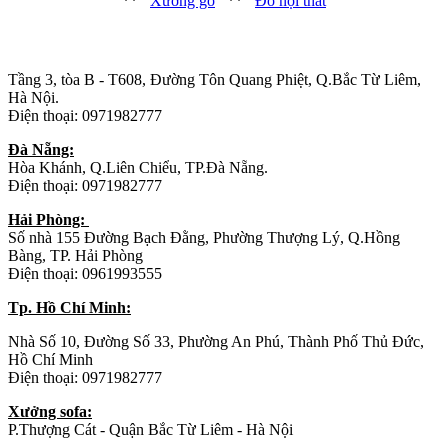
**
Xưởng gỗ
**
Đồ nội thất
Trụ sở chính
:
Tầng 3, tòa B - T608, Đường Tôn Quang Phiệt, Q.Bắc Từ Liêm,
Hà Nội.
Điện thoại: 0971982777
Đà Nẵng:
Hòa Khánh, Q.Liên Chiểu, TP.Đà Nẵng.
Điện thoại: 0971982777
Hải Phòng:
Số nhà 155 Đường Bạch Đằng, Phường Thượng Lý, Q.Hồng
Bàng, TP. Hải Phòng
Điện thoại: 0961993555
Tp. Hồ Chí Minh:
Nhà Số 10, Đường Số 33, Phường An Phú, Thành Phố Thủ Đức,
Hồ Chí Minh
Điện thoại: 0971982777
Xưởng sofa:
P.Thượng Cát - Quận Bắc Từ Liêm - Hà Nội