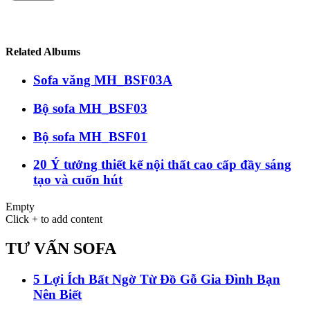
Related Albums
Sofa văng MH_BSF03A
Bộ sofa MH_BSF03
Bộ sofa MH_BSF01
20 Ý tưởng thiết kế nội thất cao cấp đầy sáng
tạo và cuốn hút
Empty
Click + to add content
TƯ VẤN SOFA
5 Lợi Ích Bất Ngờ Từ Đồ Gỗ Gia Đình Bạn
Nên Biết