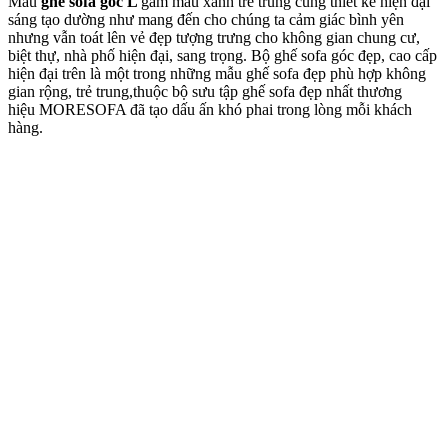
Mẫu
ghế sofa góc L
gam màu xanh trẻ trung cùng thiết kế hiện đại
sáng tạo dường như mang đến cho chúng ta cảm giác bình yên
nhưng vẫn toát lên vẻ đẹp tượng trưng cho không gian chung cư,
biệt thự, nhà phố hiện đại, sang trọng. Bộ ghế sofa góc đẹp, cao cấp
hiện đại trên là một trong những mẫu ghế sofa đẹp phù hợp không
gian rộng, trẻ trung,thuộc bộ sưu tập ghế sofa đẹp nhất thương
hiệu MORESOFA đã tạo dấu ấn khó phai trong lòng mỗi khách
hàng.