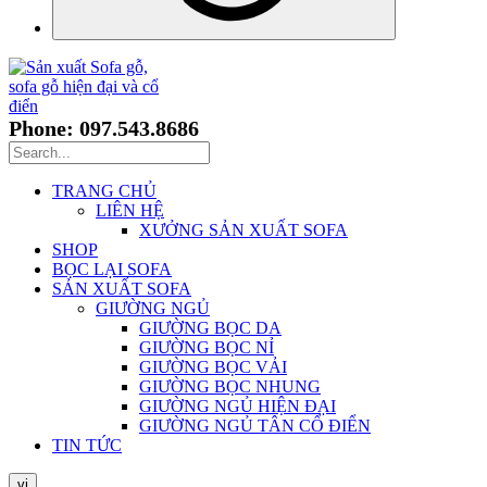
Phone: 097.543.8686
TRANG CHỦ
LIÊN HỆ
XƯỞNG SẢN XUẤT SOFA
SHOP
BỌC LẠI SOFA
SẢN XUẤT SOFA
GIƯỜNG NGỦ
GIƯỜNG BỌC DA
GIƯỜNG BỌC NỈ
GIƯỜNG BỌC VẢI
GIƯỜNG BỌC NHUNG
GIƯỜNG NGỦ HIỆN ĐẠI
GIƯỜNG NGỦ TÂN CỔ ĐIỂN
TIN TỨC
vi