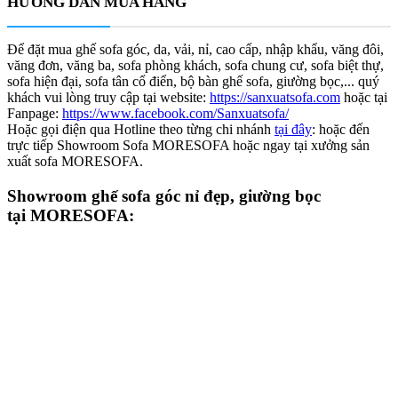
HƯỚNG DẪN MUA HÀNG
Để đặt mua ghế sofa góc, da, vải, nỉ, cao cấp, nhập khẩu, văng đôi,
văng đơn, văng ba, sofa phòng khách, sofa chung cư, sofa biệt thự,
sofa hiện đại, sofa tân cổ điển, bộ bàn ghế sofa, giường bọc,... quý
khách vui lòng truy cập tại website:
https://sanxuatsofa.com
hoặc tại
Fanpage:
https://www.facebook.com/Sanxuatsofa/
Hoặc gọi điện qua Hotline theo từng chi nhánh
tại đây
: hoặc đến
trực tiếp Showroom Sofa MORESOFA hoặc ngay tại xưởng sản
xuất sofa MORESOFA.
Showroom ghế sofa góc nỉ đẹp, giường bọc
tại MORESOFA: