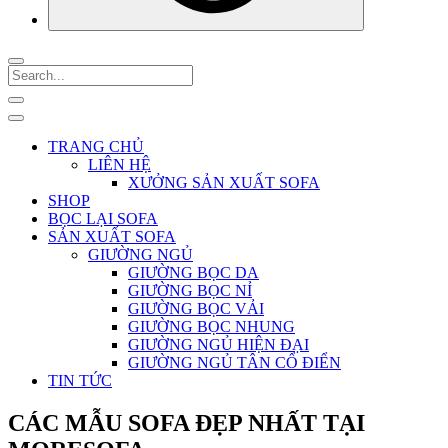
TRANG CHỦ
LIÊN HỆ
XƯỞNG SẢN XUẤT SOFA
SHOP
BỌC LẠI SOFA
SẢN XUẤT SOFA
GIƯỜNG NGỦ
GIƯỜNG BỌC DA
GIƯỜNG BỌC NỈ
GIƯỜNG BỌC VẢI
GIƯỜNG BỌC NHUNG
GIƯỜNG NGỦ HIỆN ĐẠI
GIƯỜNG NGỦ TÂN CỔ ĐIỂN
TIN TỨC
CÁC MẪU SOFA ĐẸP NHẤT TẠI