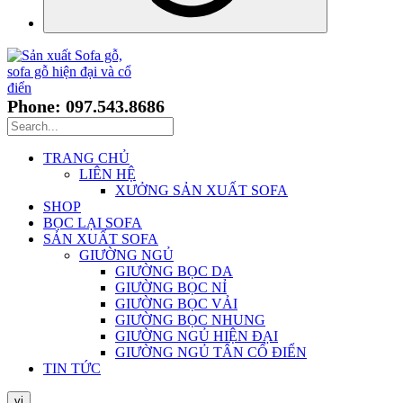
Phone: 097.543.8686
TRANG CHỦ
LIÊN HỆ
XƯỞNG SẢN XUẤT SOFA
SHOP
BỌC LẠI SOFA
SẢN XUẤT SOFA
GIƯỜNG NGỦ
GIƯỜNG BỌC DA
GIƯỜNG BỌC NỈ
GIƯỜNG BỌC VẢI
GIƯỜNG BỌC NHUNG
GIƯỜNG NGỦ HIỆN ĐẠI
GIƯỜNG NGỦ TÂN CỔ ĐIỂN
TIN TỨC
vi