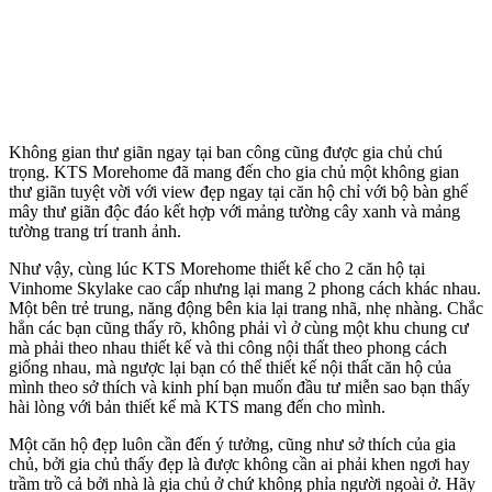
Không gian thư giãn ngay tại ban công cũng được gia chủ chú
trọng. KTS Morehome đã mang đến cho gia chủ một không gian
thư giãn tuyệt vời với view đẹp ngay tại căn hộ chỉ với bộ bàn ghế
mây thư giãn độc đáo kết hợp với mảng tường cây xanh và mảng
tường trang trí tranh ảnh.
Như vậy, cùng lúc KTS Morehome thiết kế cho 2 căn hộ tại
Vinhome Skylake cao cấp nhưng lại mang 2 phong cách khác nhau.
Một bên trẻ trung, năng động bên kia lại trang nhã, nhẹ nhàng. Chắc
hẳn các bạn cũng thấy rõ, không phải vì ở cùng một khu chung cư
mà phải theo nhau thiết kế và thi công nội thất theo phong cách
giống nhau, mà ngược lại bạn có thể thiết kế nội thất căn hộ của
mình theo sở thích và kinh phí bạn muốn đầu tư miễn sao bạn thấy
hài lòng với bản thiết kế mà KTS mang đến cho mình.
Một căn hộ đẹp luôn cần đến ý tưởng, cũng như sở thích của gia
chủ, bởi gia chủ thấy đẹp là được không cần ai phải khen ngơi hay
trầm trồ cả bởi nhà là gia chủ ở chứ không phỉa người ngoài ở. Hãy