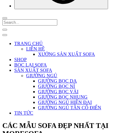
TRANG CHỦ
LIÊN HỆ
XƯỞNG SẢN XUẤT SOFA
SHOP
BỌC LẠI SOFA
SẢN XUẤT SOFA
GIƯỜNG NGỦ
GIƯỜNG BỌC DA
GIƯỜNG BỌC NỈ
GIƯỜNG BỌC VẢI
GIƯỜNG BỌC NHUNG
GIƯỜNG NGỦ HIỆN ĐẠI
GIƯỜNG NGỦ TÂN CỔ ĐIỂN
TIN TỨC
CÁC MẪU SOFA ĐẸP NHẤT TẠI