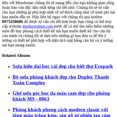
đến với Morehome chúng tôi sẽ mang đến cho bạn không gian sống
hoàn hảo vào độc đáo nhất từng chi tiết nhỏ. Chúng tôi sẽ tư vấn
cho bạn những gì phù hợp nhất về sở thích cũng như về kinh phí mà
bạn muốn đầu tư. Hãy liên hệ ngay với chúng tôi qua hotline
0975438686
để được tư vấn chi tiết hơn hoặc bạn cũng có thể truy
cấp website
thietkenoithat.com
trước để có thể tìm hiểu thêm những
món đồ hay phong cách thiết kế mà bạn muốn thiết kế cho căn hộ
của mình và chúng tôi sẽ dựa trên những gí bạn đưa ra để lên ý
tưởng và thiết kế phù hợp với diện tích mặt bằng căn hộ và ý tưởng
mà bạn mong muốn.
Related Albums
Sofa hiện đại bọc vải đẹp cho biệt thự Ecopark
Bộ sofa phòng khách đẹp cho Duplex Thanh
Xuân Complex
Ghế sofa góc bọc da màu cam đẹp cho phòng
khách MS - 0063
Phòng khách phong cách modern classic với
tông màu trắng kem, sàn gỗ tự nhiên tạo cảm