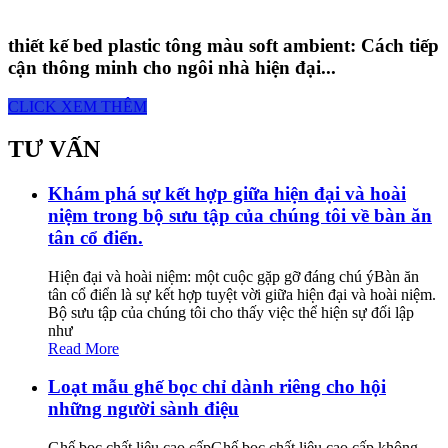
thiết kế bed plastic tông màu soft ambient: Cách tiếp
cận thông minh cho ngôi nhà hiện đại...
CLICK XEM THÊM
TƯ VẤN
Khám phá sự kết hợp giữa hiện đại và hoài
niệm trong bộ sưu tập của chúng tôi về bàn ăn
tân cổ điển.
Hiện đại và hoài niệm: một cuộc gặp gỡ đáng chú ýBàn ăn
tân cổ điển là sự kết hợp tuyệt vời giữa hiện đại và hoài niệm.
Bộ sưu tập của chúng tôi cho thấy việc thể hiện sự đối lập
như
Read More
Loạt mẫu ghế bọc chỉ dành riêng cho hội
những người sành điệu
Ghế bọc chất liệu cao cấpGhế bọc chất liệu cao cấp không