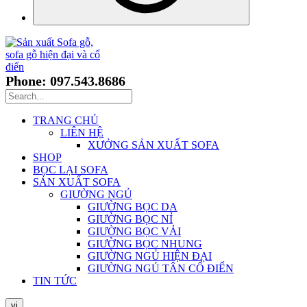
Phone: 097.543.8686
TRANG CHỦ
LIÊN HỆ
XƯỞNG SẢN XUẤT SOFA
SHOP
BỌC LẠI SOFA
SẢN XUẤT SOFA
GIƯỜNG NGỦ
GIƯỜNG BỌC DA
GIƯỜNG BỌC NỈ
GIƯỜNG BỌC VẢI
GIƯỜNG BỌC NHUNG
GIƯỜNG NGỦ HIỆN ĐẠI
GIƯỜNG NGỦ TÂN CỔ ĐIỂN
TIN TỨC
vi