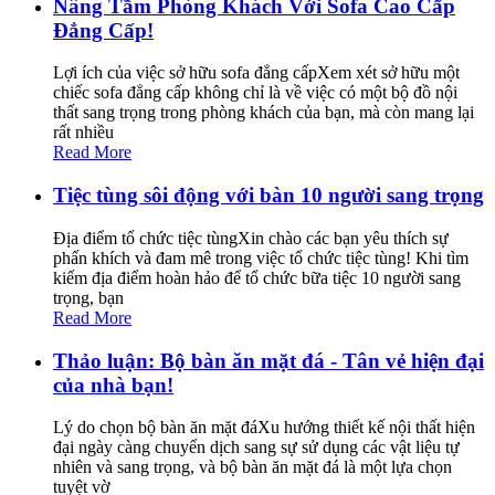
Nâng Tầm Phòng Khách Với Sofa Cao Cấp
Đẳng Cấp!
Lợi ích của việc sở hữu sofa đẳng cấpXem xét sở hữu một
chiếc sofa đẳng cấp không chỉ là về việc có một bộ đồ nội
thất sang trọng trong phòng khách của bạn, mà còn mang lại
rất nhiều
Read More
Tiệc tùng sôi động với bàn 10 người sang trọng
Địa điểm tổ chức tiệc tùngXin chào các bạn yêu thích sự
phấn khích và đam mê trong việc tổ chức tiệc tùng! Khi tìm
kiếm địa điểm hoàn hảo để tổ chức bữa tiệc 10 người sang
trọng, bạn
Read More
Thảo luận: Bộ bàn ăn mặt đá - Tân vẻ hiện đại
của nhà bạn!
Lý do chọn bộ bàn ăn mặt đáXu hướng thiết kế nội thất hiện
đại ngày càng chuyển dịch sang sự sử dụng các vật liệu tự
nhiên và sang trọng, và bộ bàn ăn mặt đá là một lựa chọn
tuyệt vờ