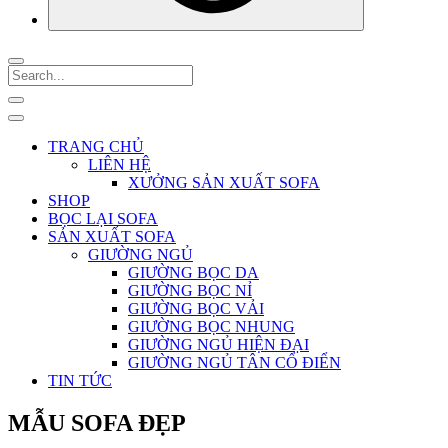
TRANG CHỦ
LIÊN HỆ
XƯỞNG SẢN XUẤT SOFA
SHOP
BỌC LẠI SOFA
SẢN XUẤT SOFA
GIƯỜNG NGỦ
GIƯỜNG BỌC DA
GIƯỜNG BỌC NỈ
GIƯỜNG BỌC VẢI
GIƯỜNG BỌC NHUNG
GIƯỜNG NGỦ HIỆN ĐẠI
GIƯỜNG NGỦ TÂN CỔ ĐIỂN
TIN TỨC
MẪU SOFA ĐẸP