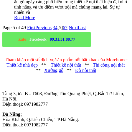
ăn gỗ ngày càng phổ biến trong thiết kế nội thất hiện đại nhờ
tính năng và ưu điểm vượt trội mà chúng mang lại. Sự tự
nhiên và
Read More
Page 5 of 49
First
Previous
3
4
[5]
6
7
Next
Last
Zalo
|
Facebook
|
09.31.31.88.77
Tham khảo một số dịch vụ/sản phẩm nổi bật khác của Morehome:
Thiết kế nhà đẹp
**
Thiết kế nội thất
**
Thi công nội thất
**
Xưởng gỗ
**
Đồ nội thất
Trụ sở chính
:
Tầng 3, tòa B - T608, Đường Tôn Quang Phiệt, Q.Bắc Từ Liêm,
Hà Nội.
Điện thoại: 0971982777
Đà Nẵng:
Hòa Khánh, Q.Liên Chiểu, TP.Đà Nẵng.
Điện thoại: 0971982777