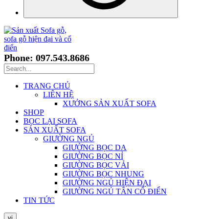
Phone: 097.543.8686
TRANG CHỦ
LIÊN HỆ
XƯỞNG SẢN XUẤT SOFA
SHOP
BỌC LẠI SOFA
SẢN XUẤT SOFA
GIƯỜNG NGỦ
GIƯỜNG BỌC DA
GIƯỜNG BỌC NỈ
GIƯỜNG BỌC VẢI
GIƯỜNG BỌC NHUNG
GIƯỜNG NGỦ HIỆN ĐẠI
GIƯỜNG NGỦ TÂN CỔ ĐIỂN
TIN TỨC
vi