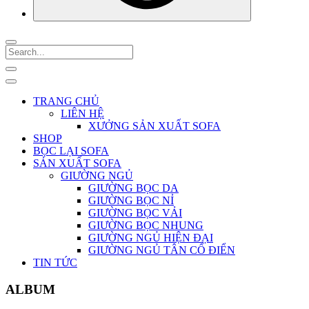
TRANG CHỦ
LIÊN HỆ
XƯỞNG SẢN XUẤT SOFA
SHOP
BỌC LẠI SOFA
SẢN XUẤT SOFA
GIƯỜNG NGỦ
GIƯỜNG BỌC DA
GIƯỜNG BỌC NỈ
GIƯỜNG BỌC VẢI
GIƯỜNG BỌC NHUNG
GIƯỜNG NGỦ HIỆN ĐẠI
GIƯỜNG NGỦ TÂN CỔ ĐIỂN
TIN TỨC
ALBUM