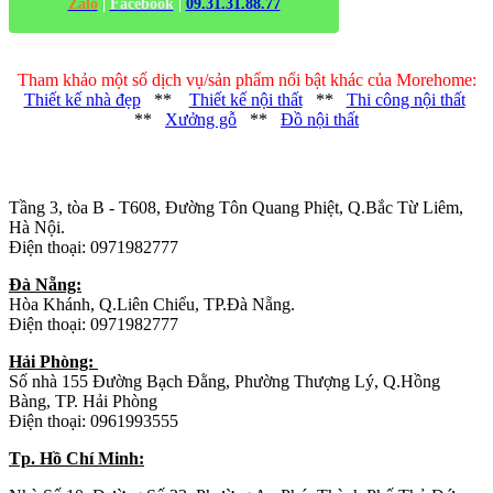
Zalo
|
Facebook
|
09.31.31.88.77
Tham khảo một số dịch vụ/sản phẩm nổi bật khác của Morehome:
Thiết kế nhà đẹp
**
Thiết kế nội thất
**
Thi công nội thất
**
Xưởng gỗ
**
Đồ nội thất
Trụ sở chính
:
Tầng 3, tòa B - T608, Đường Tôn Quang Phiệt, Q.Bắc Từ Liêm,
Hà Nội.
Điện thoại: 0971982777
Đà Nẵng:
Hòa Khánh, Q.Liên Chiểu, TP.Đà Nẵng.
Điện thoại: 0971982777
Hải Phòng:
Số nhà 155 Đường Bạch Đằng, Phường Thượng Lý, Q.Hồng
Bàng, TP. Hải Phòng
Điện thoại: 0961993555
Tp. Hồ Chí Minh: