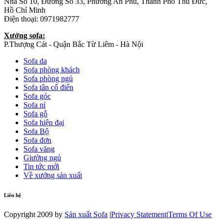
Nhà Số 10, Đường Số 33, Phường An Phú, Thành Phố Thủ Đức,
Hồ Chí Minh
Điện thoại: 0971982777
Xưởng sofa:
P.Thượng Cát - Quận Bắc Từ Liêm - Hà Nội
Sofa da
Sofa phòng khách
Sofa phòng ngủ
Sofa tân cổ điển
Sofa góc
Sofa nỉ
Sofa gỗ
Sofa hiện đại
Sofa Bộ
Sofa đơn
Sofa văng
Giường ngủ
Tin tức mới
Về xưởng sản xuất
Liên hệ
Copyright 2009 by
Sản xuất Sofa
|
Privacy Statement
|
Terms Of Use