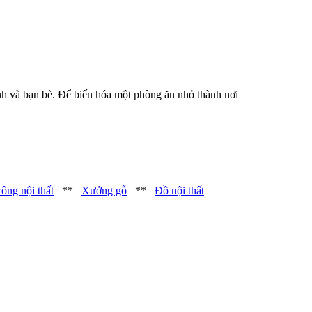
nh và bạn bè. Để biến hóa một phòng ăn nhỏ thành nơi
công nội thất
**
Xưởng gỗ
**
Đồ nội thất