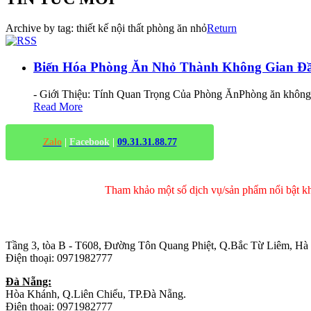
Archive by tag:
thiết kế nội thất phòng ăn nhỏ
Return
Biến Hóa Phòng Ăn Nhỏ Thành Không Gian Đ
- Giới Thiệu: Tính Quan Trọng Của Phòng ĂnPhòng ăn không ch
Read More
Zalo
|
Facebook
|
09.31.31.88.77
Tham khảo một số dịch vụ/sản phẩm nổi bật 
Trụ sở chính
:
Tầng 3, tòa B - T608, Đường Tôn Quang Phiệt, Q.Bắc Từ Liêm, Hà
Điện thoại: 0971982777
Đà Nẵng:
Hòa Khánh, Q.Liên Chiểu, TP.Đà Nẵng.
Điện thoại: 0971982777