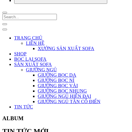
TRANG CHỦ
LIÊN HỆ
XƯỞNG SẢN XUẤT SOFA
SHOP
BỌC LẠI SOFA
SẢN XUẤT SOFA
GIƯỜNG NGỦ
GIƯỜNG BỌC DA
GIƯỜNG BỌC NỈ
GIƯỜNG BỌC VẢI
GIƯỜNG BỌC NHUNG
GIƯỜNG NGỦ HIỆN ĐẠI
GIƯỜNG NGỦ TÂN CỔ ĐIỂN
TIN TỨC
ALBUM
TIN TỨC MỚI