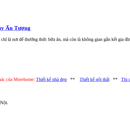
ầy Ấn Tượng
ỉ là nơi để thưởng thức bữa ăn, mà còn là không gian gắn kết gia đì
khác của Morehome:
Thiết kế nhà đẹp
**
Thiết kế nội thất
**
Thi 
 Nội.