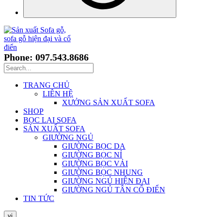
Phone: 097.543.8686
TRANG CHỦ
LIÊN HỆ
XƯỞNG SẢN XUẤT SOFA
SHOP
BỌC LẠI SOFA
SẢN XUẤT SOFA
GIƯỜNG NGỦ
GIƯỜNG BỌC DA
GIƯỜNG BỌC NỈ
GIƯỜNG BỌC VẢI
GIƯỜNG BỌC NHUNG
GIƯỜNG NGỦ HIỆN ĐẠI
GIƯỜNG NGỦ TÂN CỔ ĐIỂN
TIN TỨC
vi