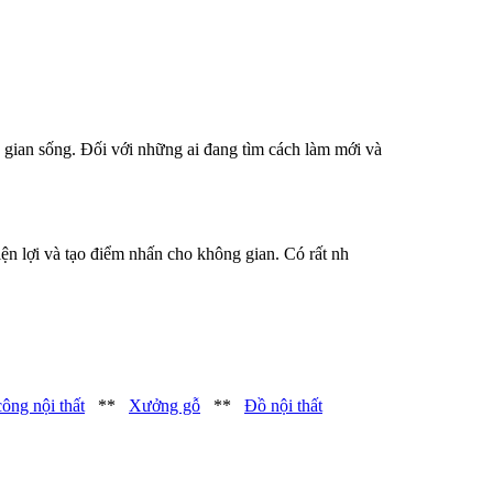
 gian sống. Đối với những ai đang tìm cách làm mới và
iện lợi và tạo điểm nhấn cho không gian. Có rất nh
công nội thất
**
Xưởng gỗ
**
Đồ nội thất