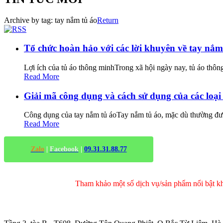
Archive by tag:
tay nắm tủ áo
Return
Tổ chức hoàn hảo với các lời khuyên về tay nắ
Lợi ích của tủ áo thông minhTrong xã hội ngày nay, tủ áo thô
Read More
Giải mã công dụng và cách sử dụng của các loại
Công dụng của tay nắm tủ áoTay nắm tủ áo, mặc dù thường được c
Read More
Zalo
|
Facebook
|
09.31.31.88.77
Tham khảo một số dịch vụ/sản phẩm nổi bật 
Trụ sở chính
: