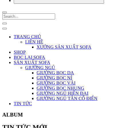
TRANG CHỦ
LIÊN HỆ
XƯỞNG SẢN XUẤT SOFA
SHOP
BỌC LẠI SOFA
SẢN XUẤT SOFA
GIƯỜNG NGỦ
GIƯỜNG BỌC DA
GIƯỜNG BỌC NỈ
GIƯỜNG BỌC VẢI
GIƯỜNG BỌC NHUNG
GIƯỜNG NGỦ HIỆN ĐẠI
GIƯỜNG NGỦ TÂN CỔ ĐIỂN
TIN TỨC
ALBUM
TIN TỨC MỚI