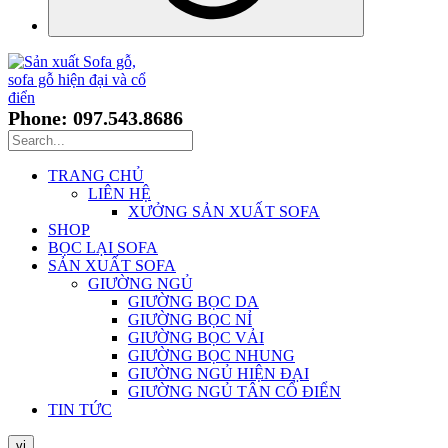
Phone: 097.543.8686
TRANG CHỦ
LIÊN HỆ
XƯỞNG SẢN XUẤT SOFA
SHOP
BỌC LẠI SOFA
SẢN XUẤT SOFA
GIƯỜNG NGỦ
GIƯỜNG BỌC DA
GIƯỜNG BỌC NỈ
GIƯỜNG BỌC VẢI
GIƯỜNG BỌC NHUNG
GIƯỜNG NGỦ HIỆN ĐẠI
GIƯỜNG NGỦ TÂN CỔ ĐIỂN
TIN TỨC
vi