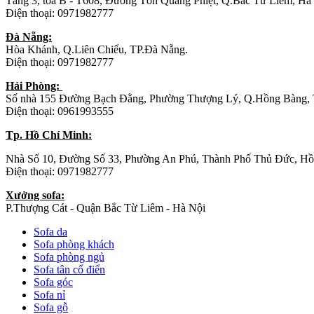
Tầng 3, tòa B - T608, Đường Tôn Quang Phiệt, Q.Bắc Từ Liêm, Hà
Điện thoại: 0971982777
Đà Nẵng:
Hòa Khánh, Q.Liên Chiểu, TP.Đà Nẵng.
Điện thoại: 0971982777
Hải Phòng:
Số nhà 155 Đường Bạch Đằng, Phường Thượng Lý, Q.Hồng Bàng, 
Điện thoại: 0961993555
Tp. Hồ Chí Minh:
Nhà Số 10, Đường Số 33, Phường An Phú, Thành Phố Thủ Đức, Hồ
Điện thoại: 0971982777
Xưởng sofa:
P.Thượng Cát - Quận Bắc Từ Liêm - Hà Nội
Sofa da
Sofa phòng khách
Sofa phòng ngủ
Sofa tân cổ điển
Sofa góc
Sofa nỉ
Sofa gỗ