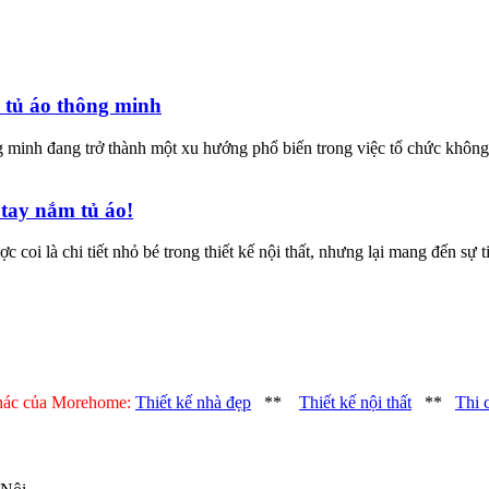
m tủ áo thông minh
ng minh đang trở thành một xu hướng phổ biến trong việc tổ chức không
 tay nắm tủ áo!
oi là chi tiết nhỏ bé trong thiết kế nội thất, nhưng lại mang đến sự t
khác của Morehome:
Thiết kế nhà đẹp
**
Thiết kế nội thất
**
Thi 