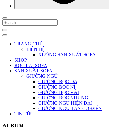
TRANG CHỦ
LIÊN HỆ
XƯỞNG SẢN XUẤT SOFA
SHOP
BỌC LẠI SOFA
SẢN XUẤT SOFA
GIƯỜNG NGỦ
GIƯỜNG BỌC DA
GIƯỜNG BỌC NỈ
GIƯỜNG BỌC VẢI
GIƯỜNG BỌC NHUNG
GIƯỜNG NGỦ HIỆN ĐẠI
GIƯỜNG NGỦ TÂN CỔ ĐIỂN
TIN TỨC
ALBUM