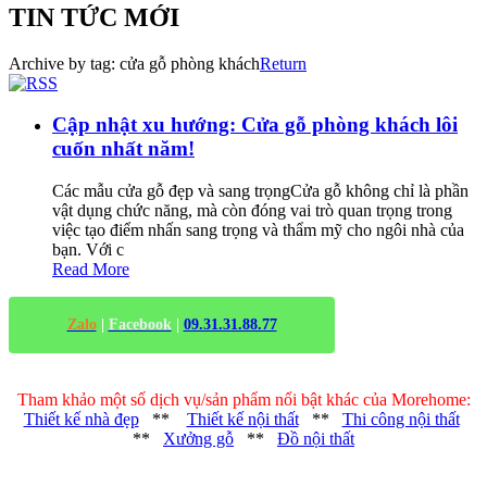
TIN TỨC MỚI
Archive by tag:
cửa gỗ phòng khách
Return
Cập nhật xu hướng: Cửa gỗ phòng khách lôi
cuốn nhất năm!
Các mẫu cửa gỗ đẹp và sang trọngCửa gỗ không chỉ là phần
vật dụng chức năng, mà còn đóng vai trò quan trọng trong
việc tạo điểm nhấn sang trọng và thẩm mỹ cho ngôi nhà của
bạn. Với c
Read More
Zalo
|
Facebook
|
09.31.31.88.77
Tham khảo một số dịch vụ/sản phẩm nổi bật khác của Morehome:
Thiết kế nhà đẹp
**
Thiết kế nội thất
**
Thi công nội thất
**
Xưởng gỗ
**
Đồ nội thất
Trụ sở chính
: