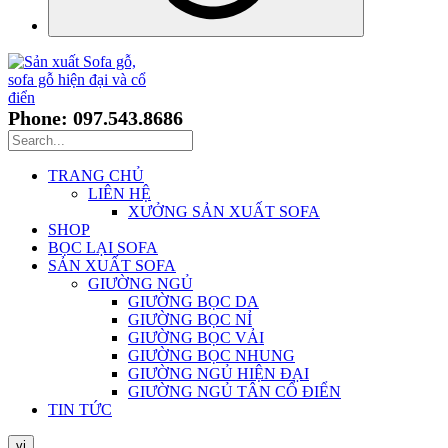
Phone: 097.543.8686
TRANG CHỦ
LIÊN HỆ
XƯỞNG SẢN XUẤT SOFA
SHOP
BỌC LẠI SOFA
SẢN XUẤT SOFA
GIƯỜNG NGỦ
GIƯỜNG BỌC DA
GIƯỜNG BỌC NỈ
GIƯỜNG BỌC VẢI
GIƯỜNG BỌC NHUNG
GIƯỜNG NGỦ HIỆN ĐẠI
GIƯỜNG NGỦ TÂN CỔ ĐIỂN
TIN TỨC
vi