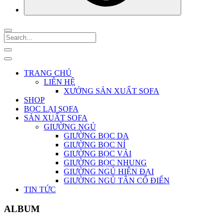
TRANG CHỦ
LIÊN HỆ
XƯỞNG SẢN XUẤT SOFA
SHOP
BỌC LẠI SOFA
SẢN XUẤT SOFA
GIƯỜNG NGỦ
GIƯỜNG BỌC DA
GIƯỜNG BỌC NỈ
GIƯỜNG BỌC VẢI
GIƯỜNG BỌC NHUNG
GIƯỜNG NGỦ HIỆN ĐẠI
GIƯỜNG NGỦ TÂN CỔ ĐIỂN
TIN TỨC
ALBUM