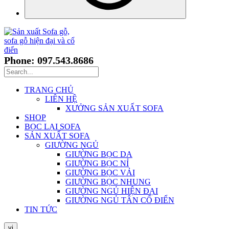
Phone: 097.543.8686
TRANG CHỦ
LIÊN HỆ
XƯỞNG SẢN XUẤT SOFA
SHOP
BỌC LẠI SOFA
SẢN XUẤT SOFA
GIƯỜNG NGỦ
GIƯỜNG BỌC DA
GIƯỜNG BỌC NỈ
GIƯỜNG BỌC VẢI
GIƯỜNG BỌC NHUNG
GIƯỜNG NGỦ HIỆN ĐẠI
GIƯỜNG NGỦ TÂN CỔ ĐIỂN
TIN TỨC
vi