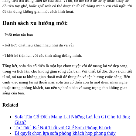
năng tiện ích trong thiết kế của sofa. Ví dụ, có thể có ô để để ly hoặc khay để
đồ trên tay ghế, hoặc ghế sofa có thể được thiết kế thông minh với chỗ ngồi rời
để tận dụng không gian một cách linh hoạt.
Danh sách xu hướng mới:
- Phối màu táo bạo
- Kết hợp chất liệu khác nhau như da và vải
- Thiết kế tiện ích với các tính năng thông minh.
Tổng kết, sofa tân cổ điển là một lựa chọn tuyệt vời để mang lại vẻ đẹp sang
trọng và lịch lãm cho không gian sống của bạn. Với thiết kế độc đáo và chi tiết
tỉ mỉ, nó tạo ra không gian thoải mái để thư giãn và tận hưởng cuộc sống. Bên
cạnh việc mang lại sự thoải mái, sofa tân cổ điển còn là một điểm nhấn nghệ
thuật trong phòng khách, tạo nên sự hoàn hảo và sang trọng cho không gian
sống của bạn.
Related
Sofa Tân Cổ Điển Mang Lại Những Lợi Ích Gì Cho Không
Gian?
Tự Thiết Kế Nội Thất với Ghế Sofa Phòng Khách
Bí quyết chọn lựa sofa phòng khách hợp phong thủy