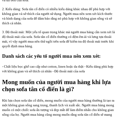
và độ bền của sofa.
2. Kiểu dáng: Sofa tân cổ điển có nhiều kiểu dáng khác nhau để phù hợp với
không gian và sở thích của người sử dụng. Người mua nên xem xét kích thước
và hình dạng của sofa để đảm bảo rằng nó phù hợp với không gian sống và sở
thích cá nhân.
3. Độ thoải mái: Một yếu tố quan trọng khác mà người mua hàng cần xem xét là
độ thoải mái của sofa. Sofa tân cổ điển thường có đệm êm ái và lưng tựa thoải
mái, vì vậy người mua nên thử ngồi trên sofa để kiểm tra độ thoải mái trước khi
quyết định mua hàng.
Danh sách các yếu tố người mua nên xem xét:
- Chất liệu bọc ghế cao cấp như cotton, linen hoặc da thật - Kiểu dáng phù hợp
với không gian và sở thích cá nhân - Độ thoải mái của sofa
Mong muốn của người mua hàng khi lựa
chọn sofa tân cổ điển là gì?
Khi lựa chọn sofa tân cổ điển, mong muốn của người mua hàng thường là tạo ra
một không gian sống sang trọng, thanh lịch và xuất sắc. Người mua hàng mong
muốn có một chiếc sofa ấn tượng và đẹp mắt để làm điểm nhấn cho không gian
sống của họ. Người mua hàng cũng mong muốn rằng sofa tân cổ điển sẽ mang