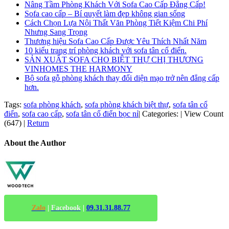
Nâng Tầm Phòng Khách Với Sofa Cao Cấp Đẳng Cấp!
Sofa cao cấp – Bí quyết làm đẹp không gian sống
Cách Chọn Lựa Nội Thất Văn Phòng Tiết Kiệm Chi Phí
Nhưng Sang Trọng
Thương hiệu Sofa Cao Cấp Được Yêu Thích Nhất Năm
10 kiểu trang trí phòng khách với sofa tân cổ điển.
SẢN XUẤT SOFA CHO BIỆT THỰ CHỊ THƯƠNG
VINHOMES THE HARMONY
Bộ sofa gỗ phòng khách thay đổi diện mạo trở nên đẳng cấp
hơn.
Tags:
sofa phòng khách
,
sofa phòng khách biệt thự
,
sofa tân cổ
điển
,
sofa cao cấp
,
sofa tân cổ điển bọc nỉ
|
Categories:
|
View Count
(647)
|
Return
About the Author
Zalo
|
Facebook
|
09.31.31.88.77