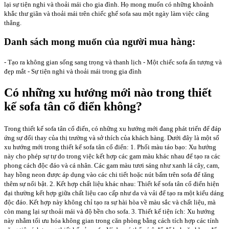
lại sự tiện nghi và thoải mái cho gia đình. Họ mong muốn có những khoảnh
khắc thư giãn và thoải mái trên chiếc ghế sofa sau một ngày làm việc căng
thẳng.
Danh sách mong muốn của người mua hàng:
- Tạo ra không gian sống sang trọng và thanh lịch - Một chiếc sofa ấn tượng và
đẹp mắt - Sự tiện nghi và thoải mái trong gia đình
Có những xu hướng mới nào trong thiết
kế sofa tân cổ điển không?
Trong thiết kế sofa tân cổ điển, có những xu hướng mới đang phát triển để đáp
ứng sự đổi thay của thị trường và sở thích của khách hàng. Dưới đây là một số
xu hướng mới trong thiết kế sofa tân cổ điển: 1. Phối màu táo bạo: Xu hướng
này cho phép sự tự do trong việc kết hợp các gam màu khác nhau để tạo ra các
phong cách độc đáo và cá nhân. Các gam màu tươi sáng như xanh lá cây, cam,
hay hồng neon được áp dụng vào các chi tiết hoặc nút bấm trên sofa để tăng
thêm sự nổi bật. 2. Kết hợp chất liệu khác nhau: Thiết kế sofa tân cổ điển hiện
đại thường kết hợp giữa chất liệu cao cấp như da và vải để tạo ra một kiểu dáng
độc đáo. Kết hợp này không chỉ tạo ra sự hài hòa về màu sắc và chất liệu, mà
còn mang lại sự thoải mái và độ bền cho sofa. 3. Thiết kế tiện ích: Xu hướng
này nhằm tối ưu hóa không gian trong căn phòng bằng cách tích hợp các tính