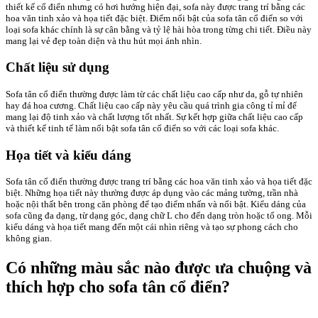
thiết kế cổ điển nhưng có hơi hướng hiện đại, sofa này được trang trí bằng các
hoa văn tinh xảo và họa tiết đặc biệt. Điểm nổi bật của sofa tân cổ điển so với
loại sofa khác chính là sự cân bằng và tỷ lệ hài hòa trong từng chi tiết. Điều này
mang lại vẻ đẹp toàn diện và thu hút mọi ánh nhìn.
Chất liệu sử dụng
Sofa tân cổ điển thường được làm từ các chất liệu cao cấp như da, gỗ tự nhiên
hay đá hoa cương. Chất liệu cao cấp này yêu cầu quá trình gia công tỉ mỉ để
mang lại độ tinh xảo và chất lượng tốt nhất. Sự kết hợp giữa chất liệu cao cấp
và thiết kế tinh tế làm nổi bật sofa tân cổ điển so với các loại sofa khác.
Họa tiết và kiểu dáng
Sofa tân cổ điển thường được trang trí bằng các hoa văn tinh xảo và họa tiết đặc
biệt. Những họa tiết này thường được áp dụng vào các mảng tường, trần nhà
hoặc nội thất bên trong căn phòng để tạo điểm nhấn và nổi bật. Kiểu dáng của
sofa cũng đa dạng, từ dạng góc, dạng chữ L cho đến dạng tròn hoặc tổ ong. Mỗi
kiểu dáng và họa tiết mang đến một cái nhìn riêng và tạo sự phong cách cho
không gian.
Có những màu sắc nào được ưa chuộng và
thích hợp cho sofa tân cổ điển?