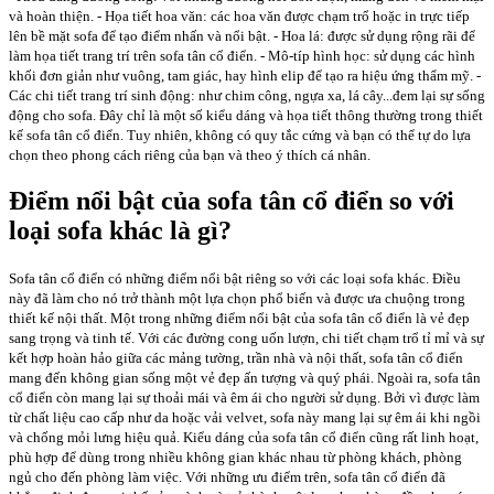
và hoàn thiện. - Họa tiết hoa văn: các hoa văn được chạm trổ hoặc in trực tiếp
lên bề mặt sofa để tạo điểm nhấn và nổi bật. - Hoa lá: được sử dụng rộng rãi để
làm họa tiết trang trí trên sofa tân cổ điển. - Mô-típ hình học: sử dụng các hình
khối đơn giản như vuông, tam giác, hay hình elip để tạo ra hiệu ứng thẩm mỹ. -
Các chi tiết trang trí sinh động: như chim công, ngựa xa, lá cây...đem lại sự sống
động cho sofa. Đây chỉ là một số kiểu dáng và họa tiết thông thường trong thiết
kế sofa tân cổ điển. Tuy nhiên, không có quy tắc cứng và bạn có thể tự do lựa
chọn theo phong cách riêng của bạn và theo ý thích cá nhân.
Điểm nổi bật của sofa tân cổ điển so với
loại sofa khác là gì?
Sofa tân cổ điển có những điểm nổi bật riêng so với các loại sofa khác. Điều
này đã làm cho nó trở thành một lựa chọn phổ biến và được ưa chuộng trong
thiết kế nội thất. Một trong những điểm nổi bật của sofa tân cổ điển là vẻ đẹp
sang trọng và tinh tế. Với các đường cong uốn lượn, chi tiết chạm trổ tỉ mỉ và sự
kết hợp hoàn hảo giữa các mảng tường, trần nhà và nội thất, sofa tân cổ điển
mang đến không gian sống một vẻ đẹp ấn tượng và quý phái. Ngoài ra, sofa tân
cổ điển còn mang lại sự thoải mái và êm ái cho người sử dụng. Bởi vì được làm
từ chất liệu cao cấp như da hoặc vải velvet, sofa này mang lại sự êm ái khi ngồi
và chống mỏi lưng hiệu quả. Kiểu dáng của sofa tân cổ điển cũng rất linh hoạt,
phù hợp để dùng trong nhiều không gian khác nhau từ phòng khách, phòng
ngủ cho đến phòng làm việc. Với những ưu điểm trên, sofa tân cổ điển đã