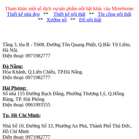
Tham khảo một số dịch vụ/sản phẩm nổi bật khác của Morehome:
Thiết kế nhà đẹp
**
Thiết kế nội thất
**
Thi công nội thất
**
Xưởng gỗ
**
Đồ nội thất
Trụ sở chính
:
Tầng 3, tòa B - T608, Đường Tôn Quang Phiệt, Q.Bắc Từ Liêm,
Hà Nội.
Điện thoại: 0971982777
Đà Nẵng:
Hòa Khánh, Q.Liên Chiểu, TP.Đà Nẵng.
Điện thoại: 0971982777
Hải Phòng:
Số nhà 155 Đường Bạch Đằng, Phường Thượng Lý, Q.Hồng
Bàng, TP. Hải Phòng
Điện thoại: 0961993555
Tp. Hồ Chí Minh:
Nhà Số 10, Đường Số 33, Phường An Phú, Thành Phố Thủ Đức,
Hồ Chí Minh
Điện thoại: 0971982777