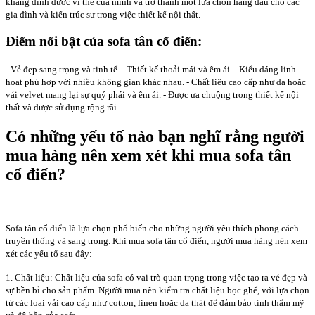
khẳng định được vị thế của mình và trở thành một lựa chọn hàng đầu cho các
gia đình và kiến trúc sư trong việc thiết kế nội thất.
Điểm nổi bật của sofa tân cổ điển:
- Vẻ đẹp sang trọng và tinh tế. - Thiết kế thoải mái và êm ái. - Kiểu dáng linh
hoạt phù hợp với nhiều không gian khác nhau. - Chất liệu cao cấp như da hoặc
vải velvet mang lại sự quý phái và êm ái. - Được ưa chuộng trong thiết kế nội
thất và được sử dụng rộng rãi.
Có những yếu tố nào bạn nghĩ rằng người
mua hàng nên xem xét khi mua sofa tân
cổ điển?
Sofa tân cổ điển là lựa chọn phổ biến cho những người yêu thích phong cách
truyền thống và sang trọng. Khi mua sofa tân cổ điển, người mua hàng nên xem
xét các yếu tố sau đây:
1. Chất liệu: Chất liệu của sofa có vai trò quan trọng trong việc tạo ra vẻ đẹp và
sự bền bỉ cho sản phẩm. Người mua nên kiểm tra chất liệu bọc ghế, với lựa chọn
từ các loại vải cao cấp như cotton, linen hoặc da thật để đảm bảo tính thẩm mỹ