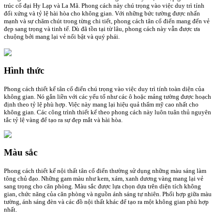
trúc cổ đại Hy Lạp và La Mã. Phong cách này chú trọng vào việc duy trì tính
đối xứng và tỷ lệ hài hòa cho không gian. Với những bức tường được nhấn
mạnh và sự chăm chút trong từng chi tiết, phong cách tân cổ điển mang đến vẻ
đẹp sang trọng và tinh tế. Dù đã tồn tại từ lâu, phong cách này vẫn được ưa
chuộng bởi mang lại vẻ nổi bật và quý phái.
Hình thức
Phong cách thiết kế tân cổ điển chú trọng vào việc duy trì tính toàn diện của
không gian. Nó gắn liền với các yếu tố như các ô hoặc mảng tường được hoạch
định theo tỷ lệ phù hợp. Việc này mang lại hiệu quả thẩm mỹ cao nhất cho
không gian. Các công trình thiết kế theo phong cách này luôn tuân thủ nguyên
tắc tỷ lệ vàng để tạo ra sự đẹp mắt và hài hòa.
Màu sắc
Phong cách thiết kế nội thất tân cổ điển thường sử dụng những màu sáng làm
tông chủ đạo. Những gam màu như kem, xám, xanh dương vàng mang lại vẻ
sang trọng cho căn phòng. Màu sắc được lựa chọn dựa trên diện tích không
gian, chức năng của căn phòng và nguồn ánh sáng tự nhiên. Phối hợp giữa màu
tường, ánh sáng đèn và các đồ nội thất khác để tạo ra một không gian phù hợp
nhất.