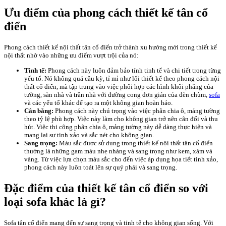
Ưu điểm của phong cách thiết kế tân cổ
điển
Phong cách thiết kế nội thất tân cổ điển trở thành xu hướng mới trong thiết kế
nội thất nhờ vào những ưu điểm vượt trội của nó:
Tinh tế:
Phong cách này luôn đảm bảo tính tinh tế và chi tiết trong từng
yếu tố. Nó không quá cầu kỳ, tỉ mỉ như lối thiết kế theo phong cách nội
thất cổ điển, mà tập trung vào việc phối hợp các hình khối phẳng của
tường, sàn nhà và trần nhà với đường cong đơn giản của đèn chùm,
sofa
và các yếu tố khác để tạo ra một không gian hoàn hảo.
Cân bằng:
Phong cách này chú trọng vào việc phân chia ô, mảng tường
theo tỷ lệ phù hợp. Việc này làm cho không gian trở nên cân đối và thu
hút. Việc thi công phân chia ô, mảng tường này dễ dàng thực hiện và
mang lại sự tinh xảo và sắc nét cho không gian.
Sang trọng:
Màu sắc được sử dụng trong thiết kế nội thất tân cổ điển
thường là những gam màu nhẹ nhàng và sang trọng như kem, xám và
vàng. Từ việc lựa chọn màu sắc cho đến việc áp dụng họa tiết tinh xảo,
phong cách này luôn toát lên sự quý phái và sang trọng.
Đặc điểm của thiết kế tân cổ điển so với
loại sofa khác là gì?
Sofa tân cổ điển mang đến sự sang trọng và tinh tế cho không gian sống. Với