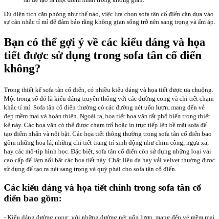
Dù diện tích căn phòng như thế nào, việc lựa chọn sofa tân cổ điển cần dựa vào
sự cân nhắc tỉ mỉ để đảm bảo rằng không gian sống trở nên sang trọng và ấm áp.
Bạn có thể gợi ý về các kiểu dáng và họa
tiết được sử dụng trong sofa tân cổ điển
không?
Trong thiết kế sofa tân cổ điển, có nhiều kiểu dáng và họa tiết được ưa chuộng.
Một trong số đó là kiểu dáng truyền thống với các đường cong và chi tiết chạm
khắc tỉ mỉ. Sofa tân cổ điển thường có các đường nét uốn lượn, mang đến vẻ
đẹp mềm mại và hoàn thiện. Ngoài ra, họa tiết hoa văn rất phổ biến trong thiết
kế này. Các hoa văn có thể được chạm trổ hoặc in trực tiếp lên bề mặt sofa để
tạo điểm nhấn và nổi bật. Các họa tiết thông thường trong sofa tân cổ điển bao
gồm những hoa lá, những chi tiết trang trí sinh động như chim công, ngựa xa,
hay các mô-típ hình học. Đặc biệt, sofa tân cổ điển còn sử dụng những loại vải
cao cấp để làm nổi bật các họa tiết này. Chất liệu da hay vải velvet thường được
sử dụng để tạo ra nét sang trọng và quý phái cho sofa tân cổ điển.
Các kiểu dáng và họa tiết chính trong sofa tân cổ
điển bao gồm:
- Kiểu dáng đường cong: với những đường nét uốn lượn, mang đến vẻ mềm mại