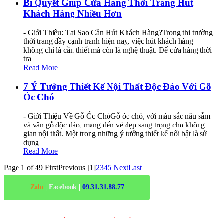
Bí Quyết Giúp Cửa Hàng Thời Trang Hút
Khách Hàng Nhiều Hơn
- Giới Thiệu: Tại Sao Cần Hút Khách Hàng?Trong thị trường
thời trang đầy cạnh tranh hiện nay, việc hút khách hàng
không chỉ là cần thiết mà còn là nghệ thuật. Để cửa hàng thời
tra
Read More
7 Ý Tưởng Thiết Kế Nội Thất Độc Đáo Với Gỗ
Óc Chó
- Giới Thiệu Về Gỗ Óc ChóGỗ óc chó, với màu sắc nâu sẫm
và vân gỗ độc đáo, mang đến vẻ đẹp sang trọng cho không
gian nội thất. Một trong những ý tưởng thiết kế nổi bật là sử
dụng
Read More
Page 1 of 49
First
Previous
[1]
2
3
4
5
Next
Last
Zalo
|
Facebook
|
09.31.31.88.77