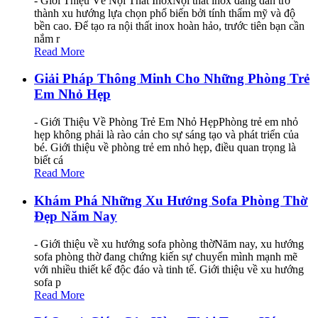
- Giới Thiệu Về Nội Thất InoxNội thất inox đang dần trở
thành xu hướng lựa chọn phổ biến bởi tính thẩm mỹ và độ
bền cao. Để tạo ra nội thất inox hoàn hảo, trước tiên bạn cần
nắm r
Read More
Giải Pháp Thông Minh Cho Những Phòng Trẻ
Em Nhỏ Hẹp
- Giới Thiệu Về Phòng Trẻ Em Nhỏ HẹpPhòng trẻ em nhỏ
hẹp không phải là rào cản cho sự sáng tạo và phát triển của
bé. Giới thiệu về phòng trẻ em nhỏ hẹp, điều quan trọng là
biết cá
Read More
Khám Phá Những Xu Hướng Sofa Phòng Thờ
Đẹp Năm Nay
- Giới thiệu về xu hướng sofa phòng thờNăm nay, xu hướng
sofa phòng thờ đang chứng kiến sự chuyển mình mạnh mẽ
với nhiều thiết kế độc đáo và tinh tế. Giới thiệu về xu hướng
sofa p
Read More