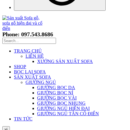
Phone: 097.543.8686
TRANG CHỦ
LIÊN HỆ
XƯỞNG SẢN XUẤT SOFA
SHOP
BỌC LẠI SOFA
SẢN XUẤT SOFA
GIƯỜNG NGỦ
GIƯỜNG BỌC DA
GIƯỜNG BỌC NỈ
GIƯỜNG BỌC VẢI
GIƯỜNG BỌC NHUNG
GIƯỜNG NGỦ HIỆN ĐẠI
GIƯỜNG NGỦ TÂN CỔ ĐIỂN
TIN TỨC
vi