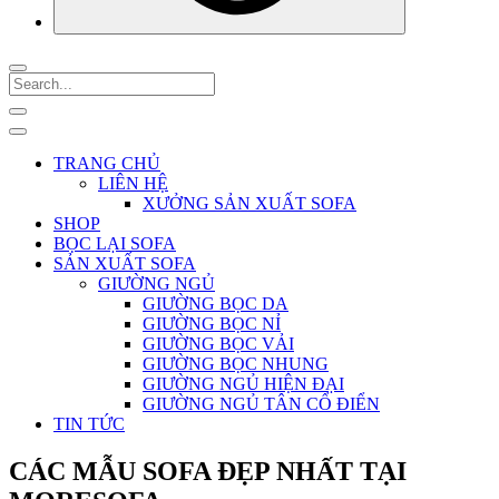
TRANG CHỦ
LIÊN HỆ
XƯỞNG SẢN XUẤT SOFA
SHOP
BỌC LẠI SOFA
SẢN XUẤT SOFA
GIƯỜNG NGỦ
GIƯỜNG BỌC DA
GIƯỜNG BỌC NỈ
GIƯỜNG BỌC VẢI
GIƯỜNG BỌC NHUNG
GIƯỜNG NGỦ HIỆN ĐẠI
GIƯỜNG NGỦ TÂN CỔ ĐIỂN
TIN TỨC
CÁC MẪU SOFA ĐẸP NHẤT TẠI