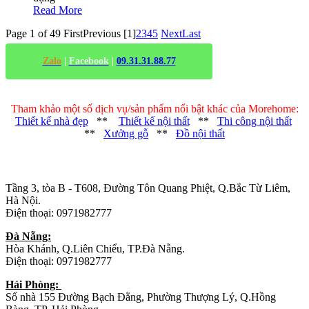
Read More
Page 1 of 49
First
Previous
[1]
2
3
4
5
Next
Last
Zalo
|
Facebook
|
09.31.31.88.77
Tham khảo một số dịch vụ/sản phẩm nổi bật khác của Morehome:
Thiết kế nhà đẹp
**
Thiết kế nội thất
**
Thi công nội thất
**
Xưởng gỗ
**
Đồ nội thất
Trụ sở chính
:
Tầng 3, tòa B - T608, Đường Tôn Quang Phiệt, Q.Bắc Từ Liêm,
Hà Nội.
Điện thoại: 0971982777
Đà Nẵng:
Hòa Khánh, Q.Liên Chiểu, TP.Đà Nẵng.
Điện thoại: 0971982777
Hải Phòng:
Số nhà 155 Đường Bạch Đằng, Phường Thượng Lý, Q.Hồng