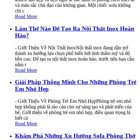
và màu sắc chủ đạo của không gian. Một chiếc sofa không
chỉ c
Read More
Làm Thế Nào Để Tạo Ra Nội Thất Inox Hoàn
Hảo?
- Giới Thiệu Về Nội Thất InoxNội thất inox đang dần trở
thành xu hướng lựa chọn phổ biến bởi tính thẩm mỹ và độ
bền cao. Để tạo ra nội thất inox hoàn hảo, trước tiên bạn cần
nắm r
Read More
Giải Pháp Thông Minh Cho Những Phòng Trẻ
Em Nhỏ Hẹp
- Giới Thiệu Về Phòng Trẻ Em Nhỏ HẹpPhòng trẻ em nhỏ
hẹp không phải là rào cản cho sự sáng tạo và phát triển của
bé. Giới thiệu về phòng trẻ em nhỏ hẹp, điều quan trọng là
biết cá
Read More
Khám Phá Những Xu Hướng Sofa Phòng Thờ