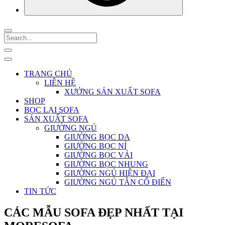
TRANG CHỦ
LIÊN HỆ
XƯỞNG SẢN XUẤT SOFA
SHOP
BỌC LẠI SOFA
SẢN XUẤT SOFA
GIƯỜNG NGỦ
GIƯỜNG BỌC DA
GIƯỜNG BỌC NỈ
GIƯỜNG BỌC VẢI
GIƯỜNG BỌC NHUNG
GIƯỜNG NGỦ HIỆN ĐẠI
GIƯỜNG NGỦ TÂN CỔ ĐIỂN
TIN TỨC
CÁC MẪU SOFA ĐẸP NHẤT TẠI