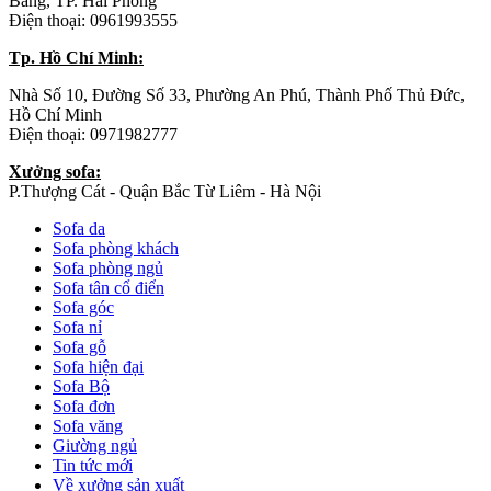
Bàng, TP. Hải Phòng
Điện thoại: 0961993555
Tp. Hồ Chí Minh:
Nhà Số 10, Đường Số 33, Phường An Phú, Thành Phố Thủ Đức,
Hồ Chí Minh
Điện thoại: 0971982777
Xưởng sofa:
P.Thượng Cát - Quận Bắc Từ Liêm - Hà Nội
Sofa da
Sofa phòng khách
Sofa phòng ngủ
Sofa tân cổ điển
Sofa góc
Sofa nỉ
Sofa gỗ
Sofa hiện đại
Sofa Bộ
Sofa đơn
Sofa văng
Giường ngủ
Tin tức mới
Về xưởng sản xuất