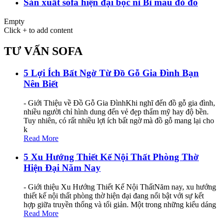
Sản xuất sofa hiện đại bọc nỉ Bỉ màu đỏ đô
Empty
Click + to add content
TƯ VẤN SOFA
5 Lợi Ích Bất Ngờ Từ Đồ Gỗ Gia Đình Bạn
Nên Biết
- Giới Thiệu về Đồ Gỗ Gia ĐìnhKhi nghĩ đến đồ gỗ gia đình,
nhiều người chỉ hình dung đến vẻ đẹp thẩm mỹ hay độ bền.
Tuy nhiên, có rất nhiều lợi ích bất ngờ mà đồ gỗ mang lại cho
k
Read More
5 Xu Hướng Thiết Kế Nội Thất Phòng Thờ
Hiện Đại Năm Nay
- Giới thiệu Xu Hướng Thiết Kế Nội ThấtNăm nay, xu hướng
thiết kế nội thất phòng thờ hiện đại đang nổi bật với sự kết
hợp giữa truyền thống và tối giản. Một trong những kiểu dáng
Read More