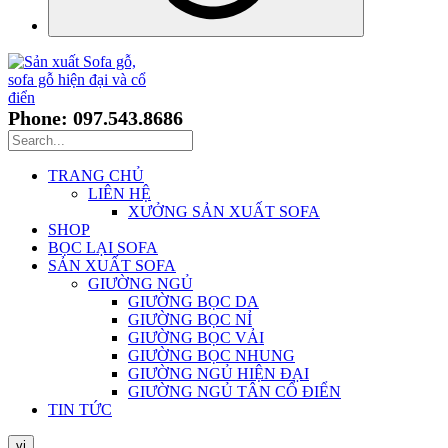
Phone: 097.543.8686
TRANG CHỦ
LIÊN HỆ
XƯỞNG SẢN XUẤT SOFA
SHOP
BỌC LẠI SOFA
SẢN XUẤT SOFA
GIƯỜNG NGỦ
GIƯỜNG BỌC DA
GIƯỜNG BỌC NỈ
GIƯỜNG BỌC VẢI
GIƯỜNG BỌC NHUNG
GIƯỜNG NGỦ HIỆN ĐẠI
GIƯỜNG NGỦ TÂN CỔ ĐIỂN
TIN TỨC
vi