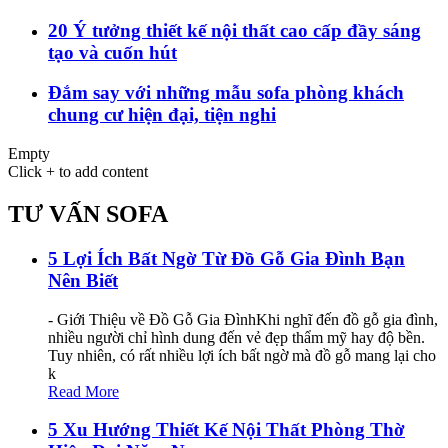
20 Ý tưởng thiết kế nội thất cao cấp đầy sáng
tạo và cuốn hút
Đắm say với những mẫu sofa phòng khách
chung cư hiện đại, tiện nghi
Empty
Click + to add content
TƯ VẤN SOFA
5 Lợi Ích Bất Ngờ Từ Đồ Gỗ Gia Đình Bạn
Nên Biết
- Giới Thiệu về Đồ Gỗ Gia ĐìnhKhi nghĩ đến đồ gỗ gia đình,
nhiều người chỉ hình dung đến vẻ đẹp thẩm mỹ hay độ bền.
Tuy nhiên, có rất nhiều lợi ích bất ngờ mà đồ gỗ mang lại cho
k
Read More
5 Xu Hướng Thiết Kế Nội Thất Phòng Thờ