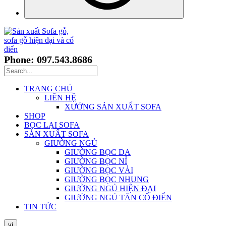
Phone: 097.543.8686
TRANG CHỦ
LIÊN HỆ
XƯỞNG SẢN XUẤT SOFA
SHOP
BỌC LẠI SOFA
SẢN XUẤT SOFA
GIƯỜNG NGỦ
GIƯỜNG BỌC DA
GIƯỜNG BỌC NỈ
GIƯỜNG BỌC VẢI
GIƯỜNG BỌC NHUNG
GIƯỜNG NGỦ HIỆN ĐẠI
GIƯỜNG NGỦ TÂN CỔ ĐIỂN
TIN TỨC
vi