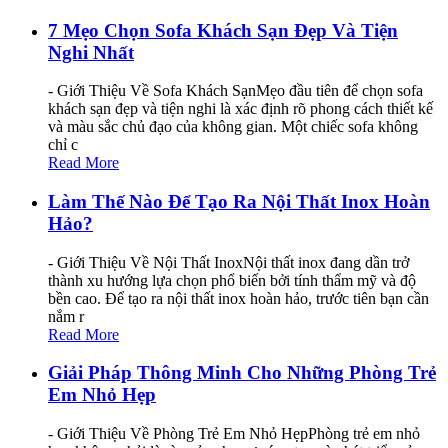
7 Mẹo Chọn Sofa Khách Sạn Đẹp Và Tiện
Nghi Nhất
- Giới Thiệu Về Sofa Khách SạnMẹo đầu tiên để chọn sofa
khách sạn đẹp và tiện nghi là xác định rõ phong cách thiết kế
và màu sắc chủ đạo của không gian. Một chiếc sofa không
chỉ c
Read More
Làm Thế Nào Để Tạo Ra Nội Thất Inox Hoàn
Hảo?
- Giới Thiệu Về Nội Thất InoxNội thất inox đang dần trở
thành xu hướng lựa chọn phổ biến bởi tính thẩm mỹ và độ
bền cao. Để tạo ra nội thất inox hoàn hảo, trước tiên bạn cần
nắm r
Read More
Giải Pháp Thông Minh Cho Những Phòng Trẻ
Em Nhỏ Hẹp
- Giới Thiệu Về Phòng Trẻ Em Nhỏ HẹpPhòng trẻ em nhỏ