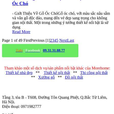
Óc Chó
- Giới Thiệu Về Gỗ Óc ChóGỗ óc chó, với màu sắc nâu sẫm
và vân gỗ độc đáo, mang đến vẻ đẹp sang trọng cho không
gian nội thất. Một trong những ý tưởng thiết kế nổi bật là sử
dụng
Read More
Page 1 of 49
First
Previous
[1]
2
3
4
5
Next
Last
Zalo
|
Facebook
|
09.31.31.88.77
Tham khảo một số dịch vụ/sản phẩm nổi bật khác của Morehome:
Thiết kế nhà đẹp
**
Thiết kế nội thất
**
Thi công nội thất
**
Xưởng gỗ
**
Đồ nội thất
Trụ sở chính
:
Tầng 3, tòa B - T608, Đường Tôn Quang Phiệt, Q.Bắc Từ Liêm,
Hà Nội.
Điện thoại: 0971982777