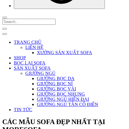
TRANG CHỦ
LIÊN HỆ
XƯỞNG SẢN XUẤT SOFA
SHOP
BỌC LẠI SOFA
SẢN XUẤT SOFA
GIƯỜNG NGỦ
GIƯỜNG BỌC DA
GIƯỜNG BỌC NỈ
GIƯỜNG BỌC VẢI
GIƯỜNG BỌC NHUNG
GIƯỜNG NGỦ HIỆN ĐẠI
GIƯỜNG NGỦ TÂN CỔ ĐIỂN
TIN TỨC
CÁC MẪU SOFA ĐẸP NHẤT TẠI