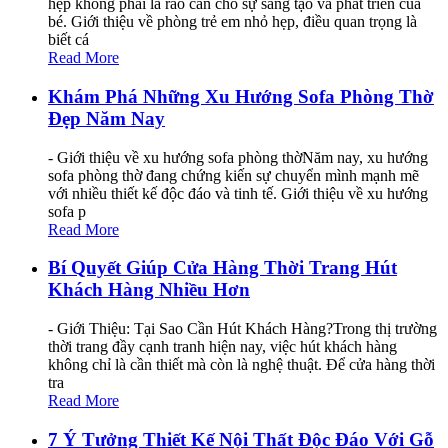
hẹp không phải là rào cản cho sự sáng tạo và phát triển của
bé. Giới thiệu về phòng trẻ em nhỏ hẹp, điều quan trọng là
biết cá
Read More
Khám Phá Những Xu Hướng Sofa Phòng Thờ
Đẹp Năm Nay
- Giới thiệu về xu hướng sofa phòng thờNăm nay, xu hướng
sofa phòng thờ đang chứng kiến sự chuyển mình mạnh mẽ
với nhiều thiết kế độc đáo và tinh tế. Giới thiệu về xu hướng
sofa p
Read More
Bí Quyết Giúp Cửa Hàng Thời Trang Hút
Khách Hàng Nhiều Hơn
- Giới Thiệu: Tại Sao Cần Hút Khách Hàng?Trong thị trường
thời trang đầy cạnh tranh hiện nay, việc hút khách hàng
không chỉ là cần thiết mà còn là nghệ thuật. Để cửa hàng thời
tra
Read More
7 Ý Tưởng Thiết Kế Nội Thất Độc Đáo Với Gỗ