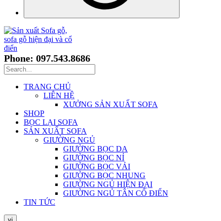
Phone: 097.543.8686
TRANG CHỦ
LIÊN HỆ
XƯỞNG SẢN XUẤT SOFA
SHOP
BỌC LẠI SOFA
SẢN XUẤT SOFA
GIƯỜNG NGỦ
GIƯỜNG BỌC DA
GIƯỜNG BỌC NỈ
GIƯỜNG BỌC VẢI
GIƯỜNG BỌC NHUNG
GIƯỜNG NGỦ HIỆN ĐẠI
GIƯỜNG NGỦ TÂN CỔ ĐIỂN
TIN TỨC
vi