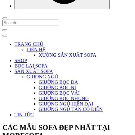
TRANG CHỦ
LIÊN HỆ
XƯỞNG SẢN XUẤT SOFA
SHOP
BỌC LẠI SOFA
SẢN XUẤT SOFA
GIƯỜNG NGỦ
GIƯỜNG BỌC DA
GIƯỜNG BỌC NỈ
GIƯỜNG BỌC VẢI
GIƯỜNG BỌC NHUNG
GIƯỜNG NGỦ HIỆN ĐẠI
GIƯỜNG NGỦ TÂN CỔ ĐIỂN
TIN TỨC
CÁC MẪU SOFA ĐẸP NHẤT TẠI