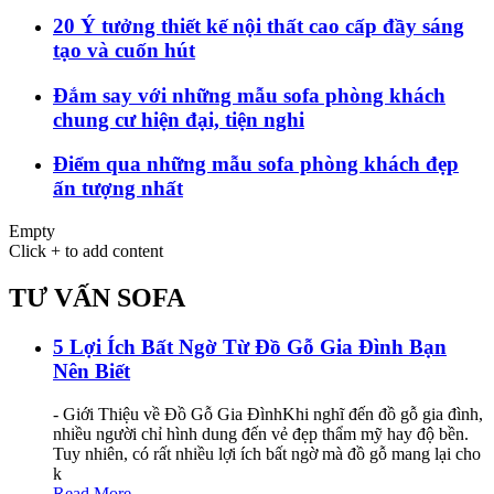
20 Ý tưởng thiết kế nội thất cao cấp đầy sáng
tạo và cuốn hút
Đắm say với những mẫu sofa phòng khách
chung cư hiện đại, tiện nghi
Điểm qua những mẫu sofa phòng khách đẹp
ấn tượng nhất
Empty
Click + to add content
TƯ VẤN SOFA
5 Lợi Ích Bất Ngờ Từ Đồ Gỗ Gia Đình Bạn
Nên Biết
- Giới Thiệu về Đồ Gỗ Gia ĐìnhKhi nghĩ đến đồ gỗ gia đình,
nhiều người chỉ hình dung đến vẻ đẹp thẩm mỹ hay độ bền.
Tuy nhiên, có rất nhiều lợi ích bất ngờ mà đồ gỗ mang lại cho
k
Read More