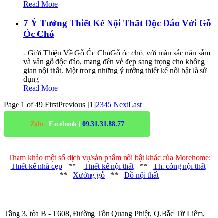
Read More
7 Ý Tưởng Thiết Kế Nội Thất Độc Đáo Với Gỗ
Óc Chó
- Giới Thiệu Về Gỗ Óc ChóGỗ óc chó, với màu sắc nâu sẫm
và vân gỗ độc đáo, mang đến vẻ đẹp sang trọng cho không
gian nội thất. Một trong những ý tưởng thiết kế nổi bật là sử
dụng
Read More
Page 1 of 49
First
Previous
[1]
2
3
4
5
Next
Last
Zalo
|
Facebook
|
09.31.31.88.77
Tham khảo một số dịch vụ/sản phẩm nổi bật khác của Morehome:
Thiết kế nhà đẹp
**
Thiết kế nội thất
**
Thi công nội thất
**
Xưởng gỗ
**
Đồ nội thất
Trụ sở chính
:
Tầng 3, tòa B - T608, Đường Tôn Quang Phiệt, Q.Bắc Từ Liêm,