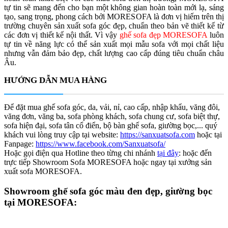
tự tin sẽ mang đến cho bạn một không gian hoàn toàn mới lạ, sáng
tạo, sang trọng, phong cách bởi MORESOFA là đơn vị hiếm trên thị
trường chuyên sản xuất sofa góc đẹp, chuẩn theo bản vẽ thiết kế từ
các đơn vị thiết kế nội thất. Vì vậy
ghế sofa đẹp MORESOFA
luôn
tự tin về năng lực có thể sản xuất mọi mẫu sofa với mọi chất liệu
nhưng vẫn đảm bảo đẹp, chất lượng cao cấp đúng tiêu chuẩn châu
Âu.
HƯỚNG DẪN MUA HÀNG
Để đặt mua ghế sofa góc, da, vải, nỉ, cao cấp, nhập khẩu, văng đôi,
văng đơn, văng ba, sofa phòng khách, sofa chung cư, sofa biệt thự,
sofa hiện đại, sofa tân cổ điển, bộ bàn ghế sofa, giường bọc,... quý
khách vui lòng truy cập tại website:
https://sanxuatsofa.com
hoặc tại
Fanpage:
https://www.facebook.com/Sanxuatsofa/
Hoặc gọi điện qua Hotline theo từng chi nhánh
tại đây
: hoặc đến
trực tiếp Showroom Sofa MORESOFA hoặc ngay tại xưởng sản
xuất sofa MORESOFA.
Showroom ghế sofa góc màu đen đẹp, giường bọc
tại MORESOFA: