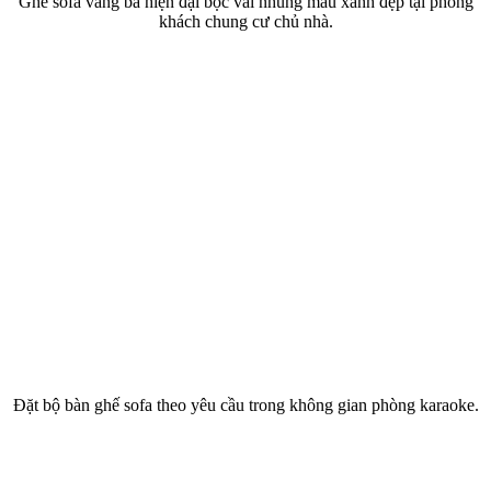
Ghế sofa văng ba hiện đại bọc vải nhung màu xanh đẹp tại phòng
khách chung cư chủ nhà.
Đặt bộ bàn ghế sofa theo yêu cầu trong không gian phòng karaoke.