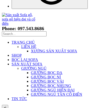
Phone: 097.543.8686
TRANG CHỦ
LIÊN HỆ
XƯỞNG SẢN XUẤT SOFA
SHOP
BỌC LẠI SOFA
SẢN XUẤT SOFA
GIƯỜNG NGỦ
GIƯỜNG BỌC DA
GIƯỜNG BỌC NỈ
GIƯỜNG BỌC VẢI
GIƯỜNG BỌC NHUNG
GIƯỜNG NGỦ HIỆN ĐẠI
GIƯỜNG NGỦ TÂN CỔ ĐIỂN
TIN TỨC
vi