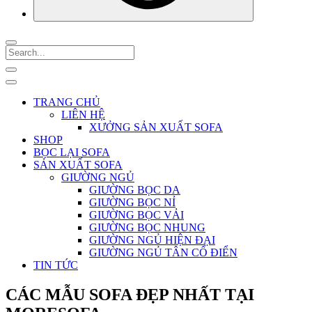
TRANG CHỦ
LIÊN HỆ
XƯỞNG SẢN XUẤT SOFA
SHOP
BỌC LẠI SOFA
SẢN XUẤT SOFA
GIƯỜNG NGỦ
GIƯỜNG BỌC DA
GIƯỜNG BỌC NỈ
GIƯỜNG BỌC VẢI
GIƯỜNG BỌC NHUNG
GIƯỜNG NGỦ HIỆN ĐẠI
GIƯỜNG NGỦ TÂN CỔ ĐIỂN
TIN TỨC
CÁC MẪU SOFA ĐẸP NHẤT TẠI