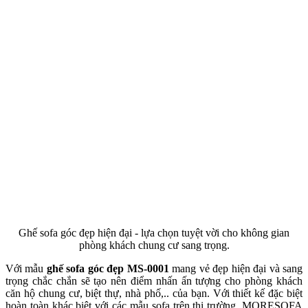
Ghế sofa góc đẹp hiện đại - lựa chọn tuyệt vời cho không gian
phòng khách chung cư sang trọng.
Với mẫu
ghế sofa góc đẹp MS-0001
mang vẻ đẹp hiện đại và sang
trọng chắc chắn sẽ tạo nên điểm nhấn ấn tượng cho phòng khách
căn hộ chung cư, biệt thự, nhà phố,.. của bạn. Với thiết kế đặc biệt
hoàn toàn khác biệt với các mẫu sofa trên thị trường, MORESOFA