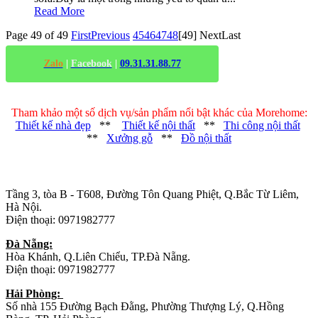
Read More
Page 49 of 49
First
Previous
45
46
47
48
[49]
Next
Last
Zalo
|
Facebook
|
09.31.31.88.77
Tham khảo một số dịch vụ/sản phẩm nổi bật khác của Morehome:
Thiết kế nhà đẹp
**
Thiết kế nội thất
**
Thi công nội thất
**
Xưởng gỗ
**
Đồ nội thất
Trụ sở chính
:
Tầng 3, tòa B - T608, Đường Tôn Quang Phiệt, Q.Bắc Từ Liêm,
Hà Nội.
Điện thoại: 0971982777
Đà Nẵng:
Hòa Khánh, Q.Liên Chiểu, TP.Đà Nẵng.
Điện thoại: 0971982777
Hải Phòng:
Số nhà 155 Đường Bạch Đằng, Phường Thượng Lý, Q.Hồng