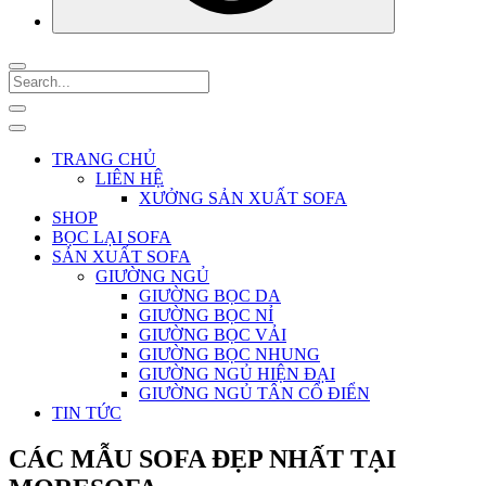
TRANG CHỦ
LIÊN HỆ
XƯỞNG SẢN XUẤT SOFA
SHOP
BỌC LẠI SOFA
SẢN XUẤT SOFA
GIƯỜNG NGỦ
GIƯỜNG BỌC DA
GIƯỜNG BỌC NỈ
GIƯỜNG BỌC VẢI
GIƯỜNG BỌC NHUNG
GIƯỜNG NGỦ HIỆN ĐẠI
GIƯỜNG NGỦ TÂN CỔ ĐIỂN
TIN TỨC
CÁC MẪU SOFA ĐẸP NHẤT TẠI