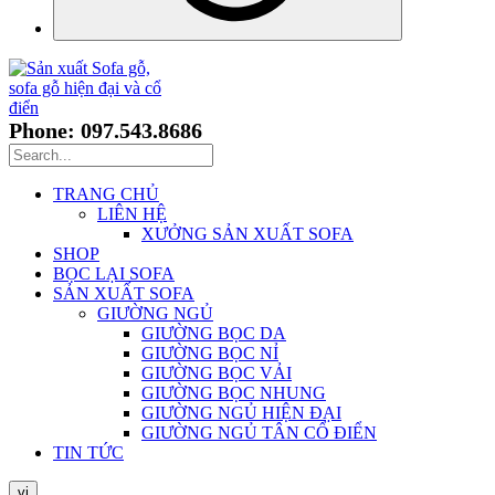
Phone: 097.543.8686
TRANG CHỦ
LIÊN HỆ
XƯỞNG SẢN XUẤT SOFA
SHOP
BỌC LẠI SOFA
SẢN XUẤT SOFA
GIƯỜNG NGỦ
GIƯỜNG BỌC DA
GIƯỜNG BỌC NỈ
GIƯỜNG BỌC VẢI
GIƯỜNG BỌC NHUNG
GIƯỜNG NGỦ HIỆN ĐẠI
GIƯỜNG NGỦ TÂN CỔ ĐIỂN
TIN TỨC
vi