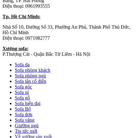
Bàng, TP. Hải Phòng
Điện thoại: 0961993555
Tp. Hồ Chí Minh:
Nhà Số 10, Đường Số 33, Phường An Phú, Thành Phố Thủ Đức,
Hồ Chí Minh
Điện thoại: 0971982777
Xưởng sofa:
P.Thượng Cát - Quận Bắc Từ Liêm - Hà Nội
Sofa da
Sofa phòng khách
Sofa phòng ngủ
Sofa tân cổ điển
Sofa góc
Sofa nỉ
Sofa gỗ
Sofa hiện đại
Sofa Bộ
Sofa đơn
Sofa văng
Giường ngủ
Tin tức mới
Về xưởng sản xuất